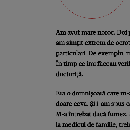
Am avut mare noroc. Doi p
am simțit extrem de ocroti
particulari. De exemplu, m
În timp ce îmi făceau verif
doctoriță.
Era o domnișoară care m-a
doare ceva. Și i-am spus 
M-a întrebat dacă fumez. 
la medicul de familie, treb