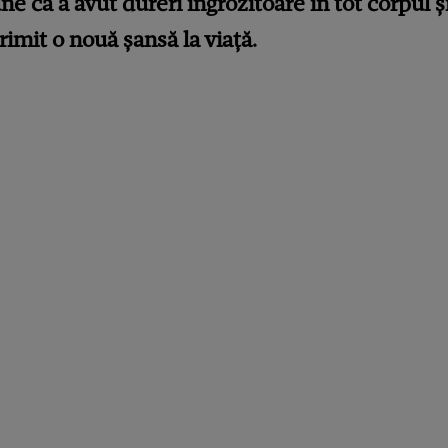
e că a avut dureri îngrozitoare în tot corpul ș
imit o nouă șansă la viață.