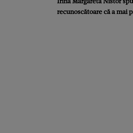
Irina Margareta Nistor spun
recunoscătoare că a mai pr