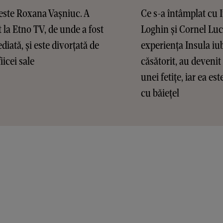
este Roxana Vașniuc. A
Ce s-a întâmplat cu 
t la Etno TV, de unde a fost
Loghin și Cornel Lu
diată, și este divorțată de
experiența Insula iub
fiicei sale
căsătorit, au devenit 
unei fetițe, iar ea es
cu băiețel