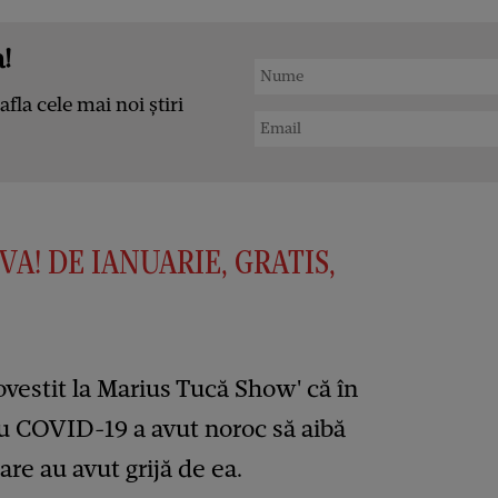
!
afla cele mai noi știri
VA! DE IANUARIE, GRATIS,
ovestit la Marius Tucă Show' că în
u COVID-19 a avut noroc să aibă
care au avut grijă de ea.