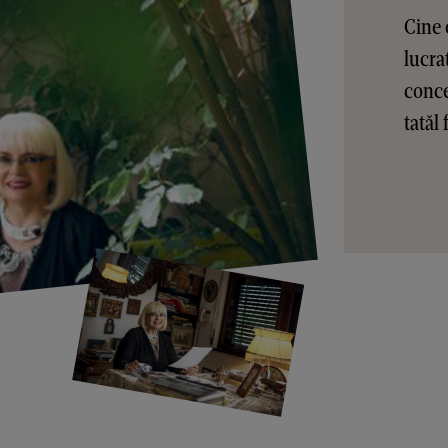
Cine 
lucra
conce
tatăl 