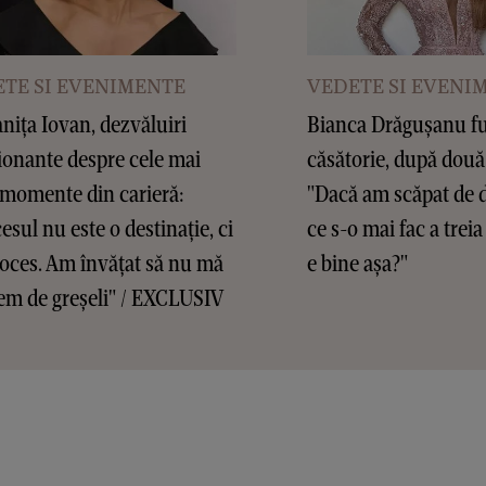
TE SI EVENIMENTE
VEDETE SI EVENI
ița Iovan, dezvăluiri
Bianca Drăgușanu f
onante despre cele mai
căsătorie, după două
 momente din carieră:
"Dacă am scăpat de d
esul nu este o destinație, ci
ce s-o mai fac a treia
oces. Am învățat să nu mă
e bine așa?"
em de greșeli" / EXCLUSIV