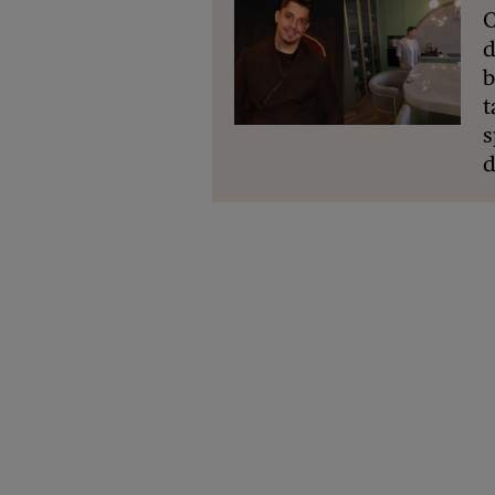
C
d
b
t
s
d