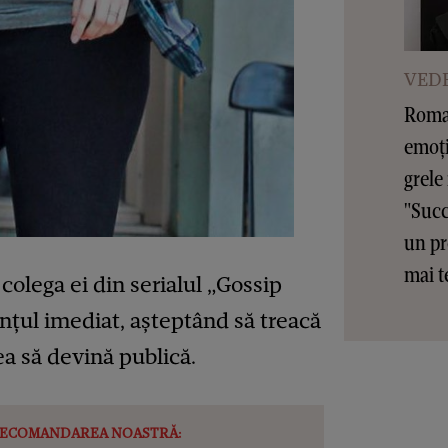
VEDE
Roman
emoți
grele
"Succ
un pr
mai t
, colega ei din serialul „Gossip
nunţul imediat, aşteptând să treacă
ea să devină publică.
ECOMANDAREA NOASTRĂ: