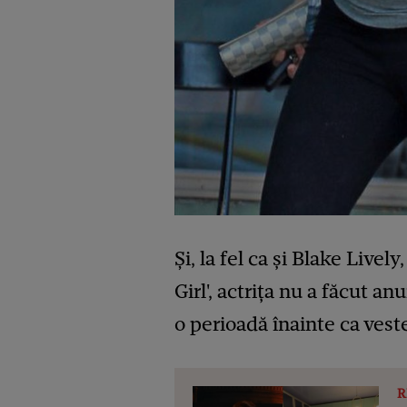
Şi, la fel ca şi Blake Lively
Girl', actriţa nu a făcut a
o perioadă înainte ca vest
R