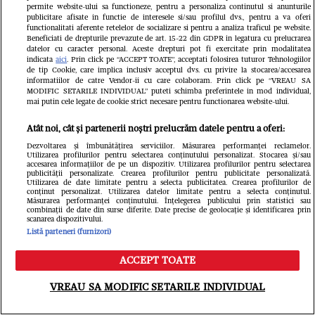
permite website-ului sa functioneze, pentru a personaliza continutul si anunturile
publicitare afisate in functie de interesele si/sau profilul dvs., pentru a va oferi
functionalitati aferente retelelor de socializare si pentru a analiza traficul pe website.
Beneficiati de drepturile prevazute de art. 15-22 din GDPR in legatura cu prelucrarea
datelor cu caracter personal. Aceste drepturi pot fi exercitate prin modalitatea
indicata
aici
. Prin click pe “ACCEPT TOATE”, acceptati folosirea tuturor Tehnologiilor
de tip Cookie, care implica inclusiv acceptul dvs. cu privire la stocarea/accesarea
informatiilor de catre Vendor-ii cu care colaboram. Prin click pe “VREAU SA
MODIFIC SETARILE INDIVIDUAL” puteti schimba preferintele in mod individual,
mai putin cele legate de cookie strict necesare pentru functionarea website-ului.
Atât noi, cât și partenerii noștri prelucrăm datele pentru a oferi:
Dezvoltarea și îmbunătățirea serviciilor. Măsurarea performanței reclamelor.
Utilizarea profilurilor pentru selectarea conținutului personalizat. Stocarea și/sau
accesarea informațiilor de pe un dispozitiv. Utilizarea profilurilor pentru selectarea
publicității personalizate. Crearea profilurilor pentru publicitate personalizată.
Utilizarea de date limitate pentru a selecta publicitatea. Crearea profilurilor de
conținut personalizat. Utilizarea datelor limitate pentru a selecta conținutul.
Măsurarea performanței conținutului. Înțelegerea publicului prin statistici sau
Site-ul Casei de Pensii îi întâmpină
combinații de date din surse diferite. Date precise de geolocație și identificarea prin
scanarea dispozitivului.
pe români cu „Paște fericit”, deși
Listă parteneri (furnizori)
suntem în august. Ce spune
ACCEPT TOATE
Meniu
Caută
instituția
VREAU SA MODIFIC SETARILE INDIVIDUAL