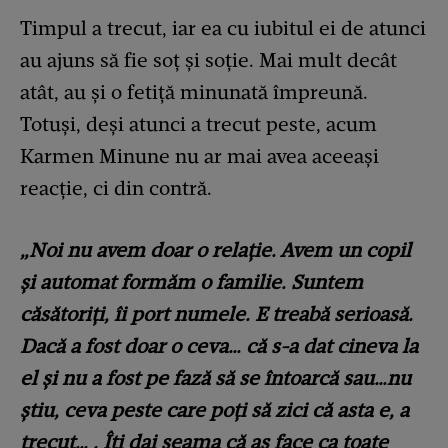
Timpul a trecut, iar ea cu iubitul ei de atunci
au ajuns să fie soț și soție. Mai mult decât
atât, au și o fetiță minunată împreună.
Totuși, deși atunci a trecut peste, acum
Karmen Minune nu ar mai avea aceeași
reacție, ci din contră.
„Noi nu avem doar o relație. Avem un copil
și automat formăm o familie. Suntem
căsătoriți, îi port numele. E treabă serioasă.
Dacă a fost doar o ceva… că s-a dat cineva la
el și nu a fost pe fază să se întoarcă sau…nu
știu, ceva peste care poți să zici că asta e, a
trecut… . Îți dai seama că aș face ca toate