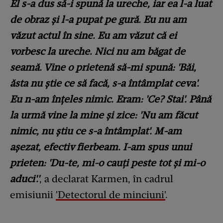
El s-a dus să-i spună la ureche, iar ea l-a luat
de obraz și l-a pupat pe gură. Eu nu am
văzut actul în sine. Eu am văzut că ei
vorbesc la ureche. Nici nu am băgat de
seamă. Vine o prietenă să-mi spună: 'Băi,
ăsta nu știe ce să facă, s-a întâmplat ceva'.
Eu n-am înțeles nimic. Eram: 'Ce? Stai'. Până
la urmă vine la mine și zice: 'Nu am făcut
nimic, nu știu ce s-a întâmplat'. M-am
așezat, efectiv fierbeam. I-am spus unui
prieten: 'Du-te, mi-o cauți peste tot și mi-o
aduci'.'
, a declarat Karmen, în cadrul
emisiunii
'Detectorul de minciuni'
.