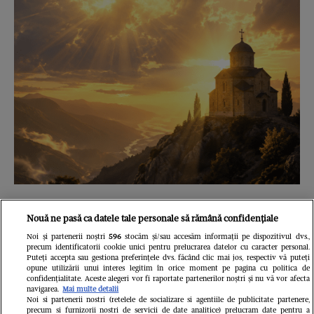
Ce să nu arunci SUB NICI O FORMA
Nouă ne pasă ca datele tale personale să rămână confidențiale
din casă astăzi, de Schimbarea la Față
Noi și partenerii noștri
596
stocăm și/sau accesăm informații pe dispozitivul dvs.,
precum identificatorii cookie unici pentru prelucrarea datelor cu caracter personal.
. Se spune ca ....
Puteți accepta sau gestiona preferințele dvs. făcând clic mai jos, respectiv vă puteți
opune utilizării unui interes legitim în orice moment pe pagina cu politica de
Libertatea.ro
confidențialitate. Aceste alegeri vor fi raportate partenerilor noștri și nu vă vor afecta
navigarea.
Mai multe detalii
Noi si partenerii nostri (retelele de socializare si agentiile de publicitate partenere,
precum si furnizorii nostri de servicii de date analitice) prelucram date pentru a