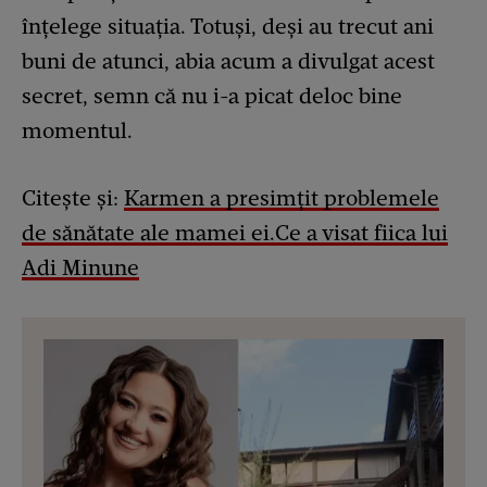
înțelege situația. Totuși, deși au trecut ani
buni de atunci, abia acum a divulgat acest
secret, semn că nu i-a picat deloc bine
momentul.
Citește și:
Karmen a presimțit problemele
de sănătate ale mamei ei.Ce a visat fiica lui
Adi Minune