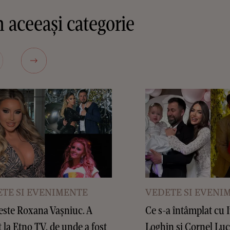
 aceeași categorie
TE SI EVENIMENTE
VEDETE SI EVENI
este Roxana Vașniuc. A
Ce s-a întâmplat cu 
t la Etno TV, de unde a fost
Loghin și Cornel Lu