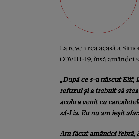
La revenirea acasă a Simone
COVID-19, însă amândoi s
„După ce s-a născut Elif, 
refuxul și a trebuit să stea
acolo a venit cu carcalete
să-l ia. Eu nu am ieșit af
Am făcut amândoi febră, 38