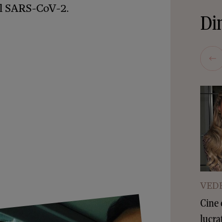
sul SARS-CoV-2.
Din
VEDE
Cine 
lucra