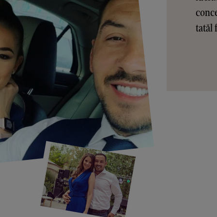
conce
tatăl 