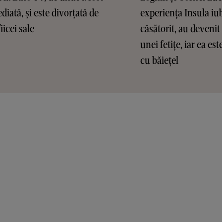
diată, și este divorțată de
experiența Insula iub
fiicei sale
căsătorit, au devenit 
unei fetițe, iar ea es
cu băiețel