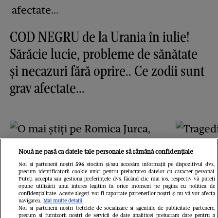
COD NEGRU de la Urania în iulie!
Sărăcie lucie, probleme de sănătate
și necazuri fără oprire.. Ce zodii sunt
grav afectate...
Nouă ne pasă ca datele tale personale să rămână confidențiale
Noi și partenerii noștri
596
stocăm și/sau accesăm informații pe dispozitivul dvs.,
precum identificatorii cookie unici pentru prelucrarea datelor cu caracter personal.
Puteți accepta sau gestiona preferințele dvs. făcând clic mai jos, respectiv vă puteți
opune utilizării unui interes legitim în orice moment pe pagina cu politica de
confidențialitate. Aceste alegeri vor fi raportate partenerilor noștri și nu vă vor afecta
navigarea.
Mai multe detalii
Noi si partenerii nostri (retelele de socializare si agentiile de publicitate partenere,
precum si furnizorii nostri de servicii de date analitice) prelucram date pentru a