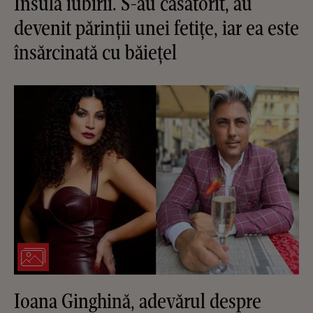
Insula iubirii. S-au căsătorit, au
devenit părinții unei fetițe, iar ea este
însărcinată cu băiețel
Ioana Ginghină, adevărul despre