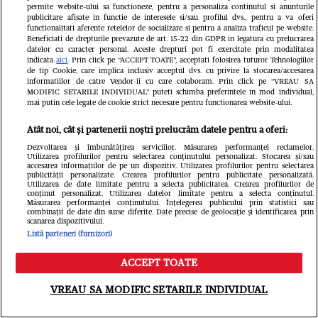
permite website-ului sa functioneze, pentru a personaliza continutul si anunturile
publicitare afisate in functie de interesele si/sau profilul dvs., pentru a va oferi
functionalitati aferente retelelor de socializare si pentru a analiza traficul pe website.
Beneficiati de drepturile prevazute de art. 15-22 din GDPR in legatura cu prelucrarea
datelor cu caracter personal. Aceste drepturi pot fi exercitate prin modalitatea
indicata
aici
. Prin click pe “ACCEPT TOATE”, acceptati folosirea tuturor Tehnologiilor
O mai știți pe Romica
Tragedie
de tip Cookie, care implica inclusiv acceptul dvs. cu privire la stocarea/accesarea
informatiilor de catre Vendor-ii cu care colaboram. Prin click pe “VREAU SA
MODIFIC SETARILE INDIVIDUAL” puteti schimba preferintele in mod individual,
Jurca, cea mai cunoscută
care ne
mai putin cele legate de cookie strict necesare pentru functionarea website-ului.
doamnă de la Meteo? Azi e
cu atât 
Atât noi, cât și partenerii noștri prelucrăm datele pentru a oferi:
pensionară, o doamnă
Tânăr, i
Dezvoltarea și îmbunătățirea serviciilor. Măsurarea performanței reclamelor.
Utilizarea profilurilor pentru selectarea conținutului personalizat. Stocarea și/sau
accesarea informațiilor de pe un dispozitiv. Utilizarea profilurilor pentru selectarea
respectată și iubită, dar stai
viața în
publicității personalizate. Crearea profilurilor pentru publicitate personalizată.
Utilizarea de date limitate pentru a selecta publicitatea. Crearea profilurilor de
să vezi ce s-a aflat despre
conținut personalizat. Utilizarea datelor limitate pentru a selecta conținutul.
să o în
Măsurarea performanței conținutului. Înțelegerea publicului prin statistici sau
combinații de date din surse diferite. Date precise de geolocație și identificarea prin
fiul ei. Nimeni, dar nimeni
Anunțul
scanarea dispozitivului.
Listă parteneri (furnizori)
nu s-ar fi așteptat la asta.
inima z
ACCEPT TOATE
Păcat!
genialu
Meniu
Caută
VREAU SA MODIFIC SETARILE INDIVIDUAL