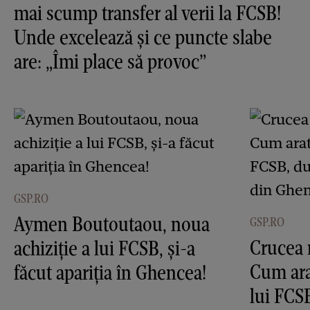
mai scump transfer al verii la FCSB!
Unde excelează și ce puncte slabe
are: „Îmi place să provoc”
GSP.RO
Aymen Boutoutaou, noua
GSP.RO
Crucea 
achiziție a lui FCSB, și-a
Cum ara
făcut apariția în Ghencea!
lui FCS