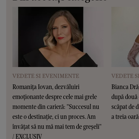
VEDETE SI EVENIMENTE
VEDETE S
Romanița Iovan, dezvăluiri
Bianca Dră
emoționante despre cele mai grele
după două 
momente din carieră: "Succesul nu
scăpat de d
este o destinație, ci un proces. Am
a treia oar
învățat să nu mă mai tem de greșeli"
/ EXCLUSIV