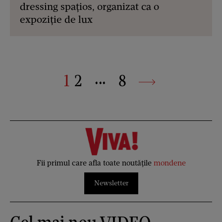
dressing spațios, organizat ca o
expoziție de lux
1
2
8
•••
Fii primul care afla toate noutățile
mondene
Newsletter