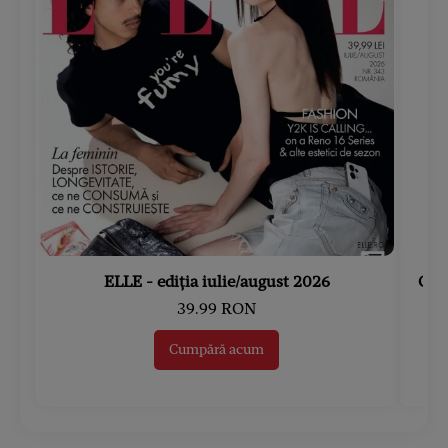
ELLE - ediția iulie/august 2026
Gard
39.99 RON
Cumpără acum