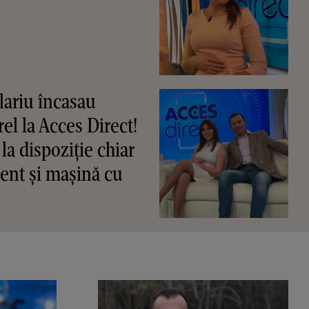
alariu încasau
rel la Acces Direct!
la dispoziție chiar
ent și mașină cu