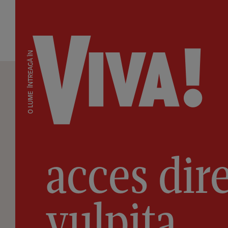
acces dir
vulpita