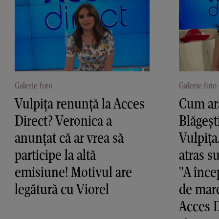
Galerie foto
Galerie foto
Vulpița renunță la Acces
Cum ara
Direct? Veronica a
Blăgeșt
anunțat că ar vrea să
Vulpița
participe la altă
atras s
emisiune! Motivul are
"A înce
legătură cu Viorel
de mare
Acces D