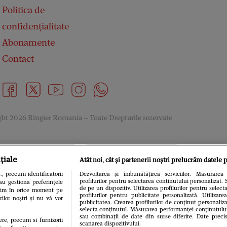
Politica de
confidențialitate
Abonamente
Contact
ht 2026 Ringier Romania – Toate Drepturile rezervate
țiale
Atât noi, cât și partenerii noștri prelucrăm datele p
, precum identificatorii
Dezvoltarea și îmbunătățirea serviciilor. Măsurarea 
profilurilor pentru selectarea conținutului personalizat. 
au gestiona preferințele
de pe un dispozitiv. Utilizarea profilurilor pentru select
gitim în orice moment pe
profilurilor pentru publicitate personalizată. Utiliza
rilor noștri și nu vă vor
publicitatea. Crearea profilurilor de conținut personaliza
selecta conținutul. Măsurarea performanței conținutului. 
sau combinații de date din surse diferite. Date precis
ere, precum si furnizorii
scanarea dispozitivului.