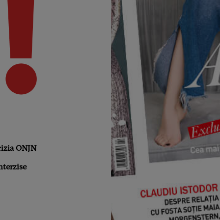
cizia ONJN
nterzise