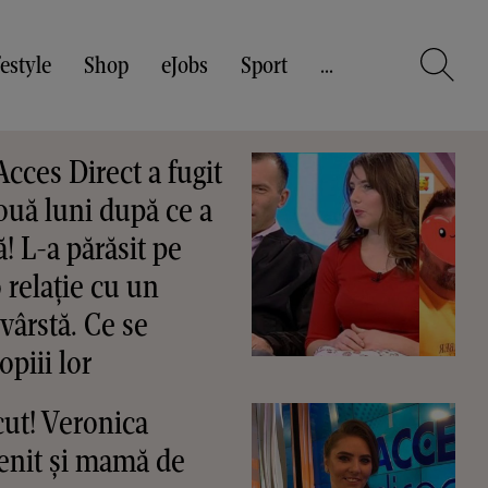
festyle
Shop
eJobs
Sport
...
Acces Direct a fugit
două luni după ce a
 L-a părăsit pe
o relație cu un
vârstă. Ce se
piii lor
cut! Veronica
enit și mamă de