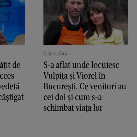
Galerie foto
ățit de
S-a aflat unde locuiesc
Acces
Vulpița și Viorel în
vedetă
București. Ce venituri au
câștigat
cei doi și cum s-a
schimbat viața lor