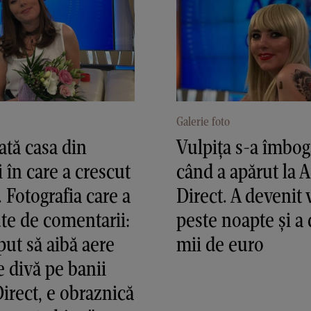
Galerie foto
tă casa din
Vulpița s-a îmbog
i în care a crescut
când a apărut la 
. Fotografia care a
Direct. A devenit 
ute de comentarii:
peste noapte și a 
put să aibă aere
mii de euro
 divă pe banii
irect, e obraznică