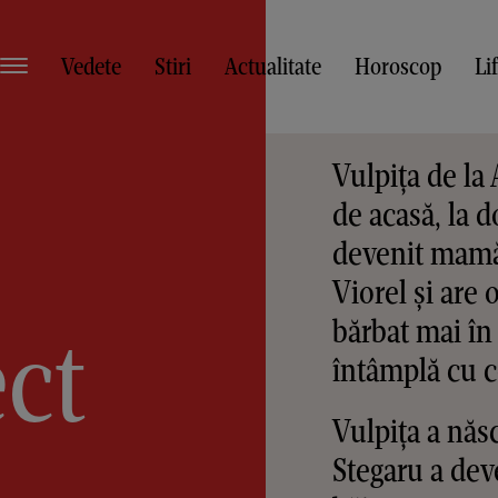
Vedete
Stiri
Actualitate
Horoscop
Li
Vulpița de la 
de acasă, la 
devenit mamă!
Viorel și are 
bărbat mai în 
ect
întâmplă cu co
Vulpița a năs
Stegaru a dev