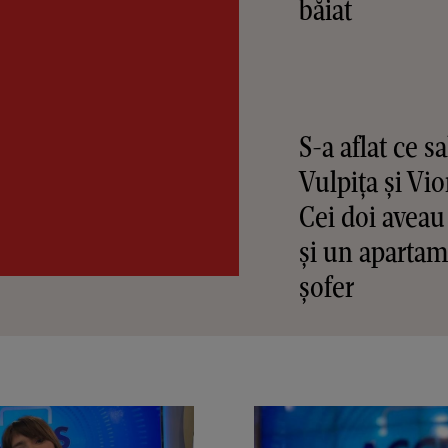
băiat
S-a aflat ce s
Vulpița și Vio
Cei doi aveau 
și un apartam
șofer