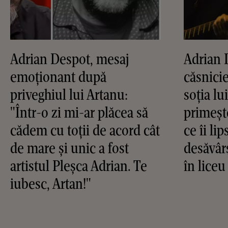
Adrian Despot, mesaj
Adrian 
emoționant după
căsnicie
priveghiul lui Artanu:
soția lu
"Într-o zi mi-ar plăcea să
primește
cădem cu toții de acord cât
ce îi li
de mare și unic a fost
desăvâr
artistul Pleșca Adrian. Te
în liceu
iubesc, Artan!"