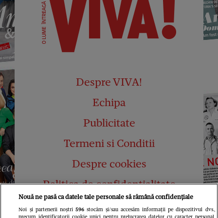
Despre VIVA!
Echipa
Publicitate
Termeni si Conditii
Despre cookies
Politica de confidențialitate
Nouă ne pasă ca datele tale personale să rămână confidențiale
Abonamente
Noi și partenerii noștri
596
stocăm și/sau accesăm informații pe dispozitivul dvs.,
precum identificatorii cookie unici pentru prelucrarea datelor cu caracter personal.