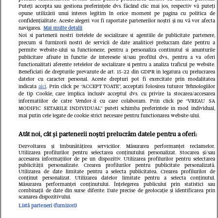
Contact
Puteți accepta sau gestiona preferințele dvs. făcând clic mai jos, respectiv vă puteți
opune utilizării unui interes legitim în orice moment pe pagina cu politica de
confidențialitate. Aceste alegeri vor fi raportate partenerilor noștri și nu vă vor afecta
navigarea.
Mai multe detalii
Noi si partenerii nostri (retelele de socializare si agentiile de publicitate partenere,
precum si furnizorii nostri de servicii de date analitice) prelucram date pentru a
permite website-ului sa functioneze, pentru a personaliza continutul si anunturile
publicitare afisate in functie de interesele si/sau profilul dvs., pentru a va oferi
functionalitati aferente retelelor de socializare si pentru a analiza traficul pe website.
Pariază responsabil! Decizia ONJN nr.
Beneficiati de drepturile prevazute de art. 15-22 din GDPR in legatura cu prelucrarea
821/25.09.2025.
datelor cu caracter personal. Aceste drepturi pot fi exercitate prin modalitatea
Jocurile de noroc sunt interzise minorilor.
indicata
aici
. Prin click pe “ACCEPT TOATE”, acceptati folosirea tuturor Tehnologiilor
de tip Cookie, care implica inclusiv acceptul dvs. cu privire la stocarea/accesarea
informatiilor de catre Vendor-ii cu care colaboram. Prin click pe “VREAU SA
LINKS
MODIFIC SETARILE INDIVIDUAL” puteti schimba preferintele in mod individual,
mai putin cele legate de cookie strict necesare pentru functionarea website-ului.
Copyright 2026 Ringier Romania – Toate
Atât noi, cât și partenerii noștri prelucrăm datele pentru a oferi:
Drepturile rezervate
Dezvoltarea și îmbunătățirea serviciilor. Măsurarea performanței reclamelor.
Utilizarea profilurilor pentru selectarea conținutului personalizat. Stocarea și/sau
accesarea informațiilor de pe un dispozitiv. Utilizarea profilurilor pentru selectarea
publicității personalizate. Crearea profilurilor pentru publicitate personalizată.
Utilizarea de date limitate pentru a selecta publicitatea. Crearea profilurilor de
conținut personalizat. Utilizarea datelor limitate pentru a selecta conținutul.
Măsurarea performanței conținutului. Înțelegerea publicului prin statistici sau
combinații de date din surse diferite. Date precise de geolocație și identificarea prin
scanarea dispozitivului.
Listă parteneri (furnizori)