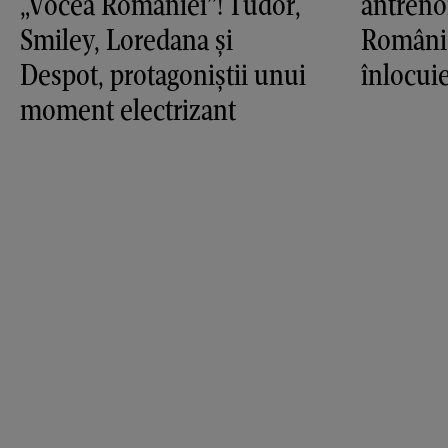
„Vocea României”! Tudor,
antreno
Smiley, Loredana şi
Românie
Despot, protagoniştii unui
înlocui
moment electrizant