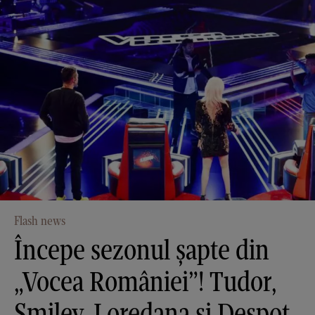
Flash news
Începe sezonul şapte din
„Vocea României”! Tudor,
Smiley, Loredana şi Despot,