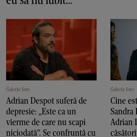
Galerie foto
Galerie foto
Adrian Despot suferă de
Cine est
depresie: „Este ca un
Sandra D
vierme de care nu scapi
Adrian 
niciodată”. Se confruntă cu
căsători