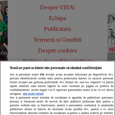
Despre VIVA!
Echipa
Publicitate
Termeni si Conditii
Despre cookies
Politica de confidențialitate
Nouă ne pasă ca datele tale personale să rămână confidențiale
Abonamente
Noi și partenerii noștri
596
stocăm și/sau accesăm informații pe dispozitivul dvs.,
precum identificatorii cookie unici pentru prelucrarea datelor cu caracter personal.
Contact
Puteți accepta sau gestiona preferințele dvs. făcând clic mai jos, respectiv vă puteți
opune utilizării unui interes legitim în orice moment pe pagina cu politica de
confidențialitate. Aceste alegeri vor fi raportate partenerilor noștri și nu vă vor afecta
navigarea.
Mai multe detalii
Noi si partenerii nostri (retelele de socializare si agentiile de publicitate partenere,
precum si furnizorii nostri de servicii de date analitice) prelucram date pentru a
permite website-ului sa functioneze, pentru a personaliza continutul si anunturile
publicitare afisate in functie de interesele si/sau profilul dvs., pentru a va oferi
functionalitati aferente retelelor de socializare si pentru a analiza traficul pe website.
Pariază responsabil! Decizia ONJN nr.