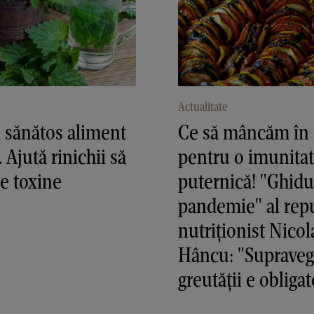
Actualitate
 sănătos aliment
Ce să mâncăm în i
 Ajută rinichii să
pentru o imunita
e toxine
puternică! "Ghidu
pandemie" al rep
nutriționist Nicol
Hâncu: "Suprave
greutății e obligat