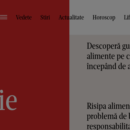
Vedete
Stiri
Actualitate
Horoscop
Li
Descoperă gus
alimente pe c
începând de 
ie
Risipa alimen
problemă de b
responsabilit