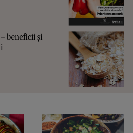
– beneficii și
i