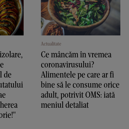
Actualitate
zolare,
Ce mâncăm în vremea
te
coronavirusului?
l de
Alimentele pe care ar fi
utatului
bine să le consume orice
ae
adult, potrivit OMS: iată
gherea
meniul detaliat
orie!"