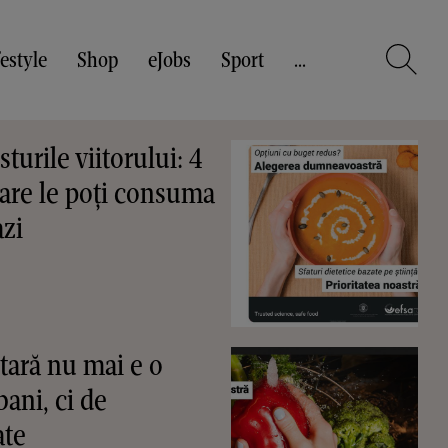
festyle
Shop
eJobs
Sport
...
turile viitorului: 4
are le poți consuma
azi
tară nu mai e o
ani, ci de
ate