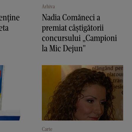
Arhiva
enţine
Nadia Comăneci a
eta
premiat câştigătorii
concursului „Campioni
la Mic Dejun"
Carte