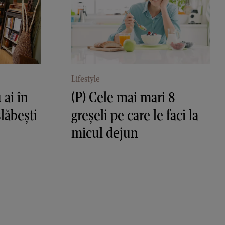
Lifestyle
 ai în
(P) Cele mai mari 8
slăbești
greșeli pe care le faci la
micul dejun