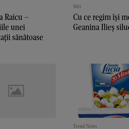
Stiri
a Raicu –
Cu ce regim îşi m
iile unei
Geanina Ilieş silu
aţii sănătoase
Trend News