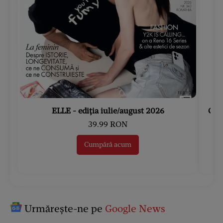
ELLE - ediția iulie/august 2026
Gard
39.99 RON
Cumpără acum
Urmărește-ne pe
Google News