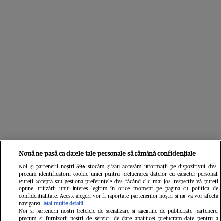
Nouă ne pasă ca datele tale personale să rămână confidențiale
Citește în continuare
Noi și partenerii noștri
596
stocăm și/sau accesăm informații pe dispozitivul dvs.,
precum identificatorii cookie unici pentru prelucrarea datelor cu caracter personal.
Puteți accepta sau gestiona preferințele dvs. făcând clic mai jos, respectiv vă puteți
opune utilizării unui interes legitim în orice moment pe pagina cu politica de
confidențialitate. Aceste alegeri vor fi raportate partenerilor noștri și nu vă vor afecta
navigarea.
Mai multe detalii
Noi si partenerii nostri (retelele de socializare si agentiile de publicitate partenere,
precum si furnizorii nostri de servicii de date analitice) prelucram date pentru a