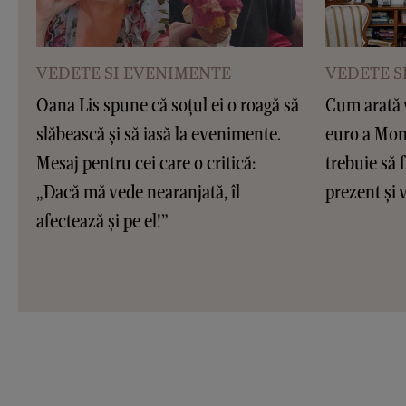
VEDETE SI EVENIMENTE
VEDETE S
Oana Lis spune că soțul ei o roagă să
Cum arată v
slăbească și să iasă la evenimente.
euro a Moni
Mesaj pentru cei care o critică:
trebuie să f
„Dacă mă vede nearanjată, îl
prezent și v
afectează și pe el!”