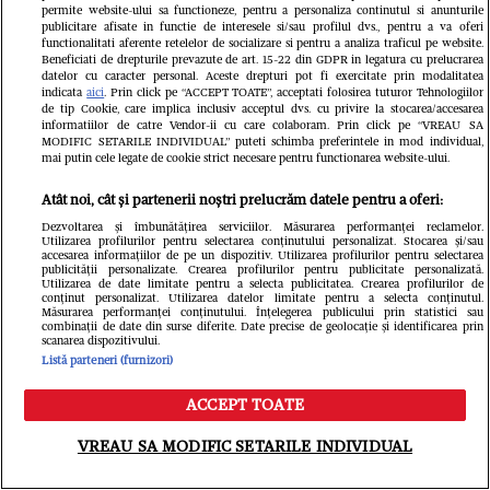
permite website-ului sa functioneze, pentru a personaliza continutul si anunturile
publicitare afisate in functie de interesele si/sau profilul dvs., pentru a va oferi
functionalitati aferente retelelor de socializare si pentru a analiza traficul pe website.
Beneficiati de drepturile prevazute de art. 15-22 din GDPR in legatura cu prelucrarea
datelor cu caracter personal. Aceste drepturi pot fi exercitate prin modalitatea
indicata
aici
. Prin click pe “ACCEPT TOATE”, acceptati folosirea tuturor Tehnologiilor
de tip Cookie, care implica inclusiv acceptul dvs. cu privire la stocarea/accesarea
informatiilor de catre Vendor-ii cu care colaboram. Prin click pe “VREAU SA
MODIFIC SETARILE INDIVIDUAL” puteti schimba preferintele in mod individual,
mai putin cele legate de cookie strict necesare pentru functionarea website-ului.
Atât noi, cât și partenerii noștri prelucrăm datele pentru a oferi:
Dezvoltarea și îmbunătățirea serviciilor. Măsurarea performanței reclamelor.
Utilizarea profilurilor pentru selectarea conținutului personalizat. Stocarea și/sau
accesarea informațiilor de pe un dispozitiv. Utilizarea profilurilor pentru selectarea
Oana Lis spune că soțul ei o roagă să
publicității personalizate. Crearea profilurilor pentru publicitate personalizată.
Utilizarea de date limitate pentru a selecta publicitatea. Crearea profilurilor de
conținut personalizat. Utilizarea datelor limitate pentru a selecta conținutul.
slăbească și să iasă la evenimente.
Măsurarea performanței conținutului. Înțelegerea publicului prin statistici sau
combinații de date din surse diferite. Date precise de geolocație și identificarea prin
Mesaj pentru cei care o critică: „Dacă
scanarea dispozitivului.
Listă parteneri (furnizori)
mă vede nearanjată, îl afectează și pe
ACCEPT TOATE
el!”
Meniu
Caută
VREAU SA MODIFIC SETARILE INDIVIDUAL