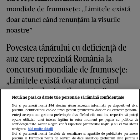
Povestea tânărului cu deficiență de
auz care reprezintă România la
concursuri mondiale de frumusețe:
„Limitele există doar atunci când
renunțăm la visurile noastre”
Nouă ne pasă ca datele tale personale să rămână confidențiale
Noi și partenerii noștri
596
stocăm și/sau accesăm informații pe dispozitivul dvs.,
precum identificatorii cookie unici pentru prelucrarea datelor cu caracter personal.
Puteți accepta sau gestiona preferințele dvs. făcând clic mai jos, respectiv vă puteți
opune utilizării unui interes legitim în orice moment pe pagina cu politica de
confidențialitate. Aceste alegeri vor fi raportate partenerilor noștri și nu vă vor afecta
navigarea.
Mai multe detalii
Noi si partenerii nostri (retelele de socializare si agentiile de publicitate partenere,
precum si furnizorii nostri de servicii de date analitice) prelucram date pentru a