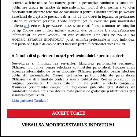
permite website-ului sa functioneze, pentru a personaliza continutul si anunturile
publicitare afisate in functie de interesele si/sau profilul dvs., pentru a va oferi
functionalitati aferente retelelor de socializare si pentru a analiza traficul pe website.
Beneficiati de drepturile prevazute de art. 15-22 din GDPR in legatura cu prelucrarea
datelor cu caracter personal. Aceste drepturi pot fi exercitate prin modalitatea
indicata
aici
. Prin click pe “ACCEPT TOATE”, acceptati folosirea tuturor Tehnologiilor
de tip Cookie, care implica inclusiv acceptul dvs. cu privire la stocarea/accesarea
informatiilor de catre Vendor-ii cu care colaboram. Prin click pe “VREAU SA
MODIFIC SETARILE INDIVIDUAL” puteti schimba preferintele in mod individual,
mai putin cele legate de cookie strict necesare pentru functionarea website-ului.
Atât noi, cât și partenerii noștri prelucrăm datele pentru a oferi:
Dezvoltarea și îmbunătățirea serviciilor. Măsurarea performanței reclamelor.
Utilizarea profilurilor pentru selectarea conținutului personalizat. Stocarea și/sau
accesarea informațiilor de pe un dispozitiv. Utilizarea profilurilor pentru selectarea
Din aceeași categorie
publicității personalizate. Crearea profilurilor pentru publicitate personalizată.
Utilizarea de date limitate pentru a selecta publicitatea. Crearea profilurilor de
conținut personalizat. Utilizarea datelor limitate pentru a selecta conținutul.
Măsurarea performanței conținutului. Înțelegerea publicului prin statistici sau
combinații de date din surse diferite. Date precise de geolocație și identificarea prin
scanarea dispozitivului.
Listă parteneri (furnizori)
ACCEPT TOATE
Meniu
Caută
VREAU SA MODIFIC SETARILE INDIVIDUAL