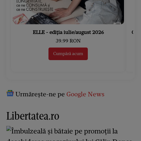
ELLE - ediția iulie/august 2026
Gard
39.99 RON
Cumpără acum
Urmărește-ne pe
Google News
Libertatea.ro