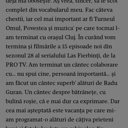
deja mă obosește. Aș vrea, sincer, să le scot
complet din vocabularul meu. Fac câteva
chestii, iar cel mai important ar fi Turneul
Omul, Povestea și muzica' pe care tocmai l-
am terminat cu orașul Cluj. În curând vom
termina și filmările a 15 episoade noi din
sezonul 28 al serialului Las Fierbinți, de la
PRO TV. Am terminat un cântec colaborare
cu… nu spui cine, persoană importantă… și
am făcut un cântec superb' alături de Radu
Guran. Un cântec despre bătrânețe, cu
bulină roșie, că e mai dur ca exprimare. Dar
cea mai așteptată este vacanța pe care mi-
am programat-o alături de câțiva prieteni