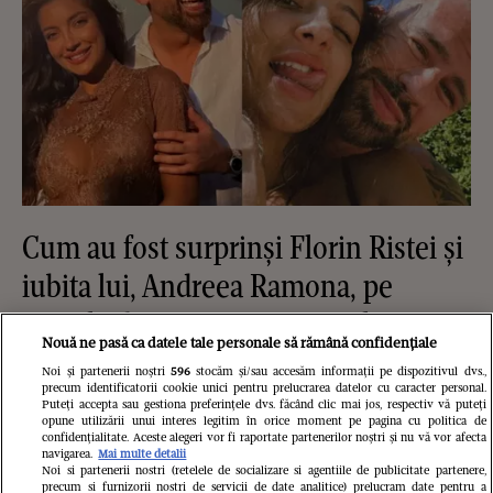
Cum au fost surprinși Florin Ristei și
iubita lui, Andreea Ramona, pe
străzile din București. Gestul
Nouă ne pasă ca datele tale personale să rămână confidențiale
romantic făcut de artist a atras toate
Noi și partenerii noștri
596
stocăm și/sau accesăm informații pe dispozitivul dvs.,
precum identificatorii cookie unici pentru prelucrarea datelor cu caracter personal.
privirile
Puteți accepta sau gestiona preferințele dvs. făcând clic mai jos, respectiv vă puteți
opune utilizării unui interes legitim în orice moment pe pagina cu politica de
confidențialitate. Aceste alegeri vor fi raportate partenerilor noștri și nu vă vor afecta
navigarea.
Mai multe detalii
Noi si partenerii nostri (retelele de socializare si agentiile de publicitate partenere,
precum si furnizorii nostri de servicii de date analitice) prelucram date pentru a