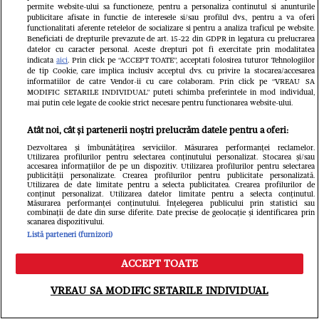
permite website-ului sa functioneze, pentru a personaliza continutul si anunturile
publicitare afisate in functie de interesele si/sau profilul dvs., pentru a va oferi
functionalitati aferente retelelor de socializare si pentru a analiza traficul pe website.
Beneficiati de drepturile prevazute de art. 15-22 din GDPR in legatura cu prelucrarea
datelor cu caracter personal. Aceste drepturi pot fi exercitate prin modalitatea
indicata
aici
. Prin click pe “ACCEPT TOATE”, acceptati folosirea tuturor Tehnologiilor
de tip Cookie, care implica inclusiv acceptul dvs. cu privire la stocarea/accesarea
informatiilor de catre Vendor-ii cu care colaboram. Prin click pe “VREAU SA
MODIFIC SETARILE INDIVIDUAL” puteti schimba preferintele in mod individual,
mai putin cele legate de cookie strict necesare pentru functionarea website-ului.
Atât noi, cât și partenerii noștri prelucrăm datele pentru a oferi:
Dezvoltarea și îmbunătățirea serviciilor. Măsurarea performanței reclamelor.
Utilizarea profilurilor pentru selectarea conținutului personalizat. Stocarea și/sau
accesarea informațiilor de pe un dispozitiv. Utilizarea profilurilor pentru selectarea
publicității personalizate. Crearea profilurilor pentru publicitate personalizată.
Utilizarea de date limitate pentru a selecta publicitatea. Crearea profilurilor de
Ce a postat Ilinca, soția lui George
conținut personalizat. Utilizarea datelor limitate pentru a selecta conținutul.
Măsurarea performanței conținutului. Înțelegerea publicului prin statistici sau
Simion, însărcinată a doua oară.
combinații de date din surse diferite. Date precise de geolocație și identificarea prin
scanarea dispozitivului.
Listă parteneri (furnizori)
Unde a mers alături de politician:
„Am revenit în locul în care am trăit
ACCEPT TOATE
Meniu
Caută
cele mai frumoase zile din viața
VREAU SA MODIFIC SETARILE INDIVIDUAL
noastră!”