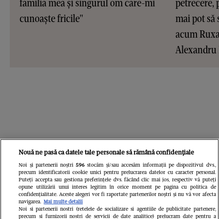
familia mea și singurul om care-mi
petrecere, 
cunoaște fricile"
mai pot să 
acum Ruxan
Alexandru
Nouă ne pasă ca datele tale personale să rămână confidențiale
Noi și partenerii noștri
596
stocăm și/sau accesăm informații pe dispozitivul dvs.,
precum identificatorii cookie unici pentru prelucrarea datelor cu caracter personal.
Puteți accepta sau gestiona preferințele dvs. făcând clic mai jos, respectiv vă puteți
opune utilizării unui interes legitim în orice moment pe pagina cu politica de
confidențialitate. Aceste alegeri vor fi raportate partenerilor noștri și nu vă vor afecta
navigarea.
Mai multe detalii
Noi si partenerii nostri (retelele de socializare si agentiile de publicitate partenere,
precum si furnizorii nostri de servicii de date analitice) prelucram date pentru a