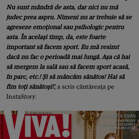
Nu sunt mândră de asta, dar nici nu mă
judec prea aspru. Nimeni nu ar trebuie să se
agreseze emoțional sau psihologic pentru
asta
.
În același timp, da, este foarte
important să facem sport. Eu mă resimt
dacă nu fac o perioadă mai lungă. Așa că hai
să mergem la sală sau să facem sport acasă,
în parc, etc.! Și să mâncăm sănătos! Hai să
fim toți sănătoși!',
a scris cântăreața pe
In
staStory.