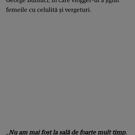
George Buhnici, în care vlogger-ul a jignit
femeile cu celulită și vergeturi.
„
Nu am mai fost la sală de foarte mult timp.