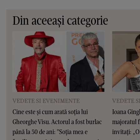
Din aceeași categorie
VEDETE SI EVENIMENTE
VEDETE S
Cine este și cum arată soția lui
Ioana Gingh
Gheorghe Visu. Actorul a fost burlac
majoratul f
până la 50 de ani: "Soția mea e
invitați: „O 