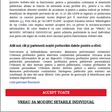
permite website-ului sa functioneze, pentru a personaliza continutul si anunturile
publicitare afisate in functie de interesele si/sau profilul dvs., pentru a va oferi
functionalitati aferente retelelor de socializare si pentru a analiza traficul pe website.
Beneficiati de drepturile prevazute de art. 15-22 din GDPR in legatura cu prelucrarea
datelor cu caracter personal. Aceste drepturi pot fi exercitate prin modalitatea
indicata
aici
. Prin click pe “ACCEPT TOATE”, acceptati folosirea tuturor Tehnologiilor
de tip Cookie, care implica inclusiv acceptul dvs. cu privire la stocarea/accesarea
informatiilor de catre Vendor-ii cu care colaboram. Prin click pe “VREAU SA
Citește în continuare
MODIFIC SETARILE INDIVIDUAL” puteti schimba preferintele in mod individual,
mai putin cele legate de cookie strict necesare pentru functionarea website-ului.
Atât noi, cât și partenerii noștri prelucrăm datele pentru a oferi:
Dezvoltarea și îmbunătățirea serviciilor. Măsurarea performanței reclamelor.
Utilizarea profilurilor pentru selectarea conținutului personalizat. Stocarea și/sau
accesarea informațiilor de pe un dispozitiv. Utilizarea profilurilor pentru selectarea
publicității personalizate. Crearea profilurilor pentru publicitate personalizată.
Utilizarea de date limitate pentru a selecta publicitatea. Crearea profilurilor de
conținut personalizat. Utilizarea datelor limitate pentru a selecta conținutul.
Măsurarea performanței conținutului. Înțelegerea publicului prin statistici sau
combinații de date din surse diferite. Date precise de geolocație și identificarea prin
scanarea dispozitivului.
Listă parteneri (furnizori)
ACCEPT TOATE
Meniu
Caută
VREAU SA MODIFIC SETARILE INDIVIDUAL