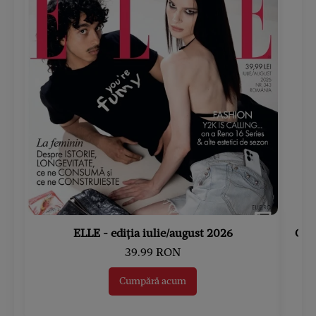
ELLE - ediția iulie/august 2026
Gard
39.99 RON
Cumpără acum