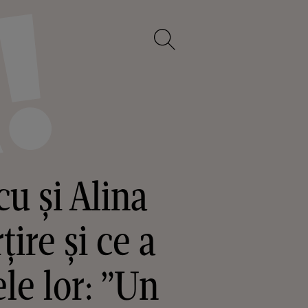
u și Alina
țire și ce a
le lor: ”Un