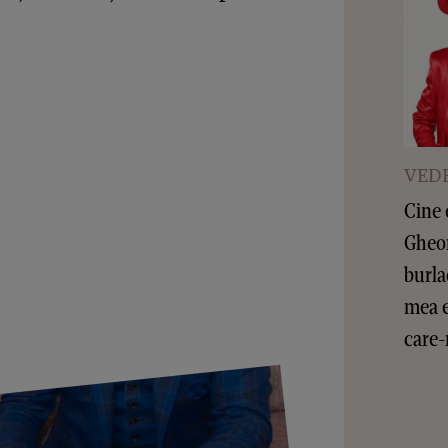
VEDE
Cine 
Gheor
burla
mea e
care-