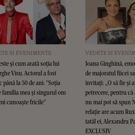
TE SI EVENIMENTE
VEDETE SI EVENI
este și cum arată soția lui
Ioana Ginghină, emoț
ghe Visu. Actorul a fost
de majoratul fiicei sa
c până la 50 de ani: "Soția
invitați: „O să fie și a
 familia mea și singurul om
petrecere, pentru că 
mi cunoaște fricile"
nu mai pot să spun 
relație are acum Ru
tatăl ei, Alexandru P
EXCLUSIV