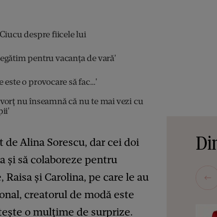
iucu despre fiicele lui
egătim pentru vacanța de vară'
 este o provocare să fac…'
vorț nu înseamnă că nu te mai vezi cu
ii'
Din
 de Alina Sorescu, dar cei doi
ra și să colaboreze pentru
, Raisa și Carolina, pe care le au
onal, creatorul de modă este
tește o mulțime de surprize.