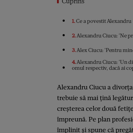
Cuprins
1
Ce a povestit Alexandru C
2
Alexandru Ciucu: 'Ne pr
3
Alex Ciucu: 'Pentru mine
4
Alexandru Ciucu: 'Un di
omul respectiv, dacă ai cop
Alexandru Ciucu a divorțat
trebuie să mai țină legătu
creșterea celor două fetițe
împreună. Pe plan profesi
împlinit și spune că pregă