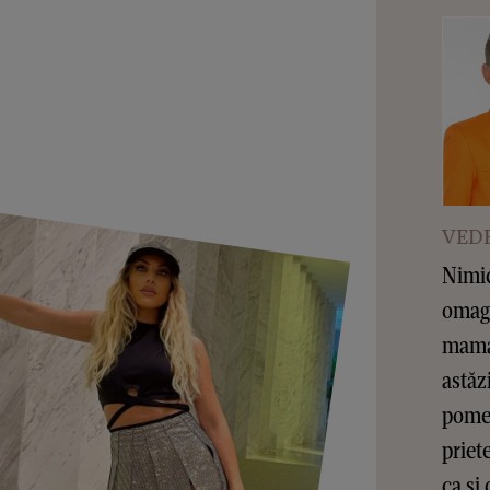
VEDE
Nimic
omagi
mama 
astăz
pomen
priet
ca și