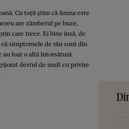
ană. Cu toții știm că Amna este
 mereu are zâmbetul pe buze,
rin care trece. Ei bine însă, de
t că simptomele de rău sunt din
 au luat o altă întorsătură.
ijorat destul de mult cu privire
.
Din