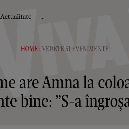
Actualitate
...
HOME
VEDETE SI EVENIMENTE
>
e are Amna la coloa
mte bine: ”S-a îngroș