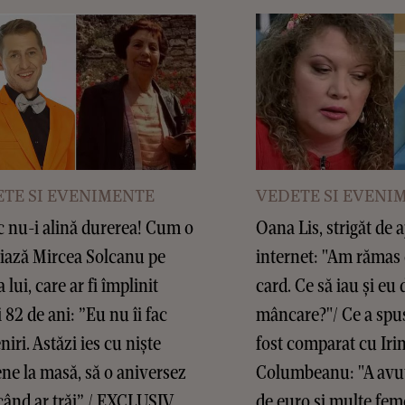
TE SI EVENIMENTE
VEDETE SI EVENI
 nu-i alină durerea! Cum o
Oana Lis, strigăt de 
ază Mircea Solcanu pe
internet: "Am rămas c
lui, care ar fi împlinit
card. Ce să iau și eu 
i 82 de ani: ”Eu nu îi fac
mâncare?"/ Ce a spus
iri. Astăzi ies cu niște
fost comparat cu Iri
ene la masă, să o aniversez
Columbeanu: "A avu
 când ar trăi” / EXCLUSIV
de euro și multe fem