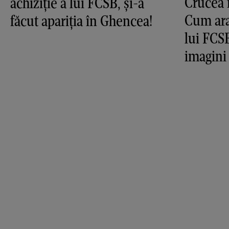
Crucea 
achiziție a lui FCSB, și-a
Cum ara
făcut apariția în Ghencea!
lui FCS
imagini