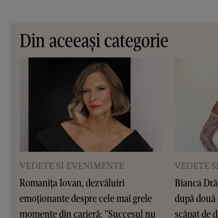
Din aceeași categorie
VEDETE SI EVENIMENTE
VEDETE S
Romanița Iovan, dezvăluiri
Bianca Dră
emoționante despre cele mai grele
după două 
momente din carieră: "Succesul nu
scăpat de d