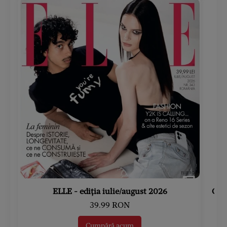
ELLE - ediția iulie/august 2026
Gard
39.99 RON
Cumpără acum