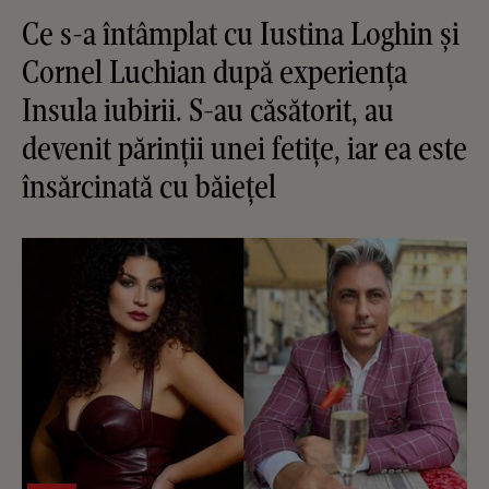
Ce s-a întâmplat cu Iustina Loghin și
Cornel Luchian după experiența
Insula iubirii. S-au căsătorit, au
devenit părinții unei fetițe, iar ea este
însărcinată cu băiețel