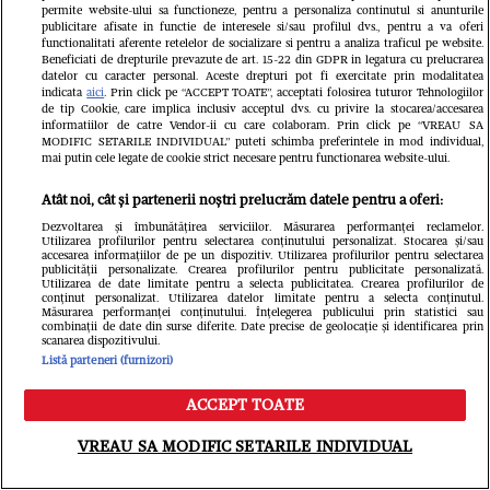
permite website-ului sa functioneze, pentru a personaliza continutul si anunturile
publicitare afisate in functie de interesele si/sau profilul dvs., pentru a va oferi
functionalitati aferente retelelor de socializare si pentru a analiza traficul pe website.
Beneficiati de drepturile prevazute de art. 15-22 din GDPR in legatura cu prelucrarea
datelor cu caracter personal. Aceste drepturi pot fi exercitate prin modalitatea
ROMÂNIA TV
indicata
aici
. Prin click pe “ACCEPT TOATE”, acceptati folosirea tuturor Tehnologiilor
de tip Cookie, care implica inclusiv acceptul dvs. cu privire la stocarea/accesarea
Detaliul surpriză care a apărut în
informatiilor de catre Vendor-ii cu care colaboram. Prin click pe “VREAU SA
MODIFIC SETARILE INDIVIDUAL” puteti schimba preferintele in mod individual,
pozele cu Andra Măruţă după
mai putin cele legate de cookie strict necesare pentru functionarea website-ului.
escapada de la Milano. Sute de
Atât noi, cât și partenerii noștri prelucrăm datele pentru a oferi:
Dezvoltarea și îmbunătățirea serviciilor. Măsurarea performanței reclamelor.
comentarii pe Facebook!
Utilizarea profilurilor pentru selectarea conținutului personalizat. Stocarea și/sau
accesarea informațiilor de pe un dispozitiv. Utilizarea profilurilor pentru selectarea
publicității personalizate. Crearea profilurilor pentru publicitate personalizată.
Utilizarea de date limitate pentru a selecta publicitatea. Crearea profilurilor de
conținut personalizat. Utilizarea datelor limitate pentru a selecta conținutul.
Măsurarea performanței conținutului. Înțelegerea publicului prin statistici sau
combinații de date din surse diferite. Date precise de geolocație și identificarea prin
scanarea dispozitivului.
Listă parteneri (furnizori)
ACCEPT TOATE
ROMÂNIA T
Meniu
Caută
VREAU SA MODIFIC SETARILE INDIVIDUAL
Cum ara
ROMÂNIA TV