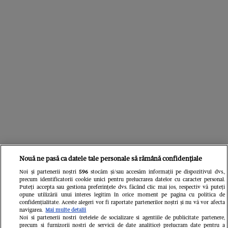
Libertatea
Nouă ne pasă ca datele tale personale să rămână confidențiale
Noi și partenerii noștri
596
stocăm și/sau accesăm informații pe dispozitivul dvs.,
precum identificatorii cookie unici pentru prelucrarea datelor cu caracter personal.
Puteți accepta sau gestiona preferințele dvs. făcând clic mai jos, respectiv vă puteți
opune utilizării unui interes legitim în orice moment pe pagina cu politica de
confidențialitate. Aceste alegeri vor fi raportate partenerilor noștri și nu vă vor afecta
navigarea.
Mai multe detalii
Noi si partenerii nostri (retelele de socializare si agentiile de publicitate partenere,
precum si furnizorii nostri de servicii de date analitice) prelucram date pentru a