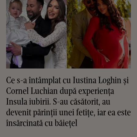
Ce s-a întâmplat cu Iustina Loghin și
Cornel Luchian după experiența
Insula iubirii. S-au căsătorit, au
devenit părinții unei fetițe, iar ea este
însărcinată cu băiețel