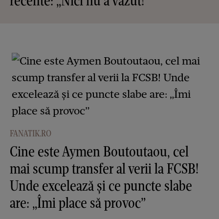
recente: „Nici nu a văzut!”
FANATIK.RO
Cine este Aymen Boutoutaou, cel
mai scump transfer al verii la FCSB!
Unde excelează și ce puncte slabe
are: „Îmi place să provoc”