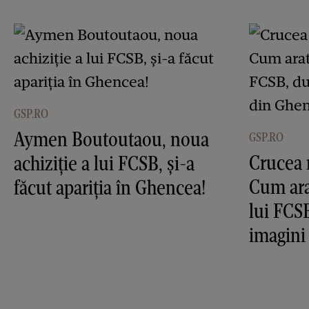
GSP.RO
Aymen Boutoutaou, noua
GSP.RO
Crucea 
achiziție a lui FCSB, și-a
Cum ara
făcut apariția în Ghencea!
lui FCS
imagini