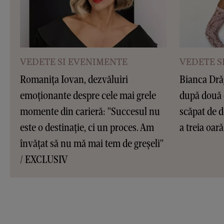
VEDETE SI EVENIMENTE
VEDETE S
Romanița Iovan, dezvăluiri
Bianca Dră
emoționante despre cele mai grele
după două 
momente din carieră: "Succesul nu
scăpat de d
este o destinație, ci un proces. Am
a treia oar
învățat să nu mă mai tem de greșeli"
/ EXCLUSIV