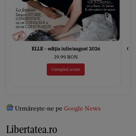
ELLE - ediția iulie/august 2026
Gard
39.99 RON
Cumpără acum
Urmărește-ne pe
Google News
Libertatea.ro