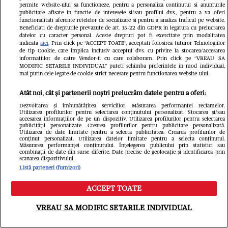
permite website-ului sa functioneze, pentru a personaliza continutul si anunturile
publicitare afisate in functie de interesele si/sau profilul dvs., pentru a va oferi
functionalitati aferente retelelor de socializare si pentru a analiza traficul pe website.
Beneficiati de drepturile prevazute de art. 15-22 din GDPR in legatura cu prelucrarea
datelor cu caracter personal. Aceste drepturi pot fi exercitate prin modalitatea
indicata
aici
. Prin click pe “ACCEPT TOATE”, acceptati folosirea tuturor Tehnologiilor
Îmbulzeală și bătaie pe promoții la
de tip Cookie, care implica inclusiv acceptul dvs. cu privire la stocarea/accesarea
informatiilor de catre Vendor-ii cu care colaboram. Prin click pe “VREAU SA
deschiderea magazinului lui Călin
MODIFIC SETARILE INDIVIDUAL” puteti schimba preferintele in mod individual,
mai putin cele legate de cookie strict necesare pentru functionarea website-ului.
Donca din București. O femeie a fost
Atât noi, cât și partenerii noștri prelucrăm datele pentru a oferi:
luată cu ambulanța
Dezvoltarea și îmbunătățirea serviciilor. Măsurarea performanței reclamelor.
Utilizarea profilurilor pentru selectarea conținutului personalizat. Stocarea și/sau
accesarea informațiilor de pe un dispozitiv. Utilizarea profilurilor pentru selectarea
publicității personalizate. Crearea profilurilor pentru publicitate personalizată.
Utilizarea de date limitate pentru a selecta publicitatea. Crearea profilurilor de
conținut personalizat. Utilizarea datelor limitate pentru a selecta conținutul.
Măsurarea performanței conținutului. Înțelegerea publicului prin statistici sau
combinații de date din surse diferite. Date precise de geolocație și identificarea prin
scanarea dispozitivului.
Listă parteneri (furnizori)
ACCEPT TOATE
Meniu
Caută
VREAU SA MODIFIC SETARILE INDIVIDUAL
Vine un