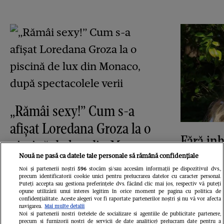
„Rămâi sexy!” Cum s-a
afișat Loredana Groza la o
Fără inh
piscină de lux din Monaco,
Arina S
Nouă ne pasă ca datele tale personale să rămână confidențiale
după spectacolele verii
Noi și partenerii noștri
596
stocăm și/sau accesăm informații pe dispozitivul dvs.,
ca o di
precum identificatorii cookie unici pentru prelucrarea datelor cu caracter personal.
Puteți accepta sau gestiona preferințele dvs. făcând clic mai jos, respectiv vă puteți
de la 
opune utilizării unui interes legitim în orice moment pe pagina cu politica de
confidențialitate. Aceste alegeri vor fi raportate partenerilor noștri și nu vă vor afecta
navigarea.
Mai multe detalii
Noi si partenerii nostri (retelele de socializare si agentiile de publicitate partenere,
precum si furnizorii nostri de servicii de date analitice) prelucram date pentru a