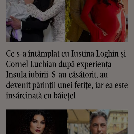
Ce s-a întâmplat cu Iustina Loghin și
Cornel Luchian după experiența
Insula iubirii. S-au căsătorit, au
devenit părinții unei fetițe, iar ea este
însărcinată cu băiețel