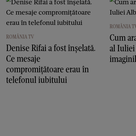
ROMÂNIA T
Cum ara
ROMÂNIA TV
Denise Rifai a fost înşelată.
al Iulie
Ce mesaje
imagini
compromiţătoare erau în
telefonul iubitului