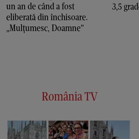
un an de când a fost
3,5 grad
eliberată din închisoare.
„Mulțumesc, Doamne”
România TV