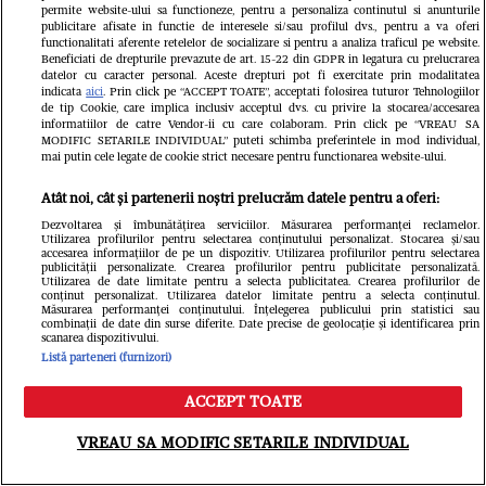
permite website-ului sa functioneze, pentru a personaliza continutul si anunturile
publicitare afisate in functie de interesele si/sau profilul dvs., pentru a va oferi
functionalitati aferente retelelor de socializare si pentru a analiza traficul pe website.
Beneficiati de drepturile prevazute de art. 15-22 din GDPR in legatura cu prelucrarea
Avantaje
datelor cu caracter personal. Aceste drepturi pot fi exercitate prin modalitatea
indicata
aici
. Prin click pe “ACCEPT TOATE”, acceptati folosirea tuturor Tehnologiilor
de tip Cookie, care implica inclusiv acceptul dvs. cu privire la stocarea/accesarea
informatiilor de catre Vendor-ii cu care colaboram. Prin click pe “VREAU SA
MODIFIC SETARILE INDIVIDUAL” puteti schimba preferintele in mod individual,
mai putin cele legate de cookie strict necesare pentru functionarea website-ului.
Atât noi, cât și partenerii noștri prelucrăm datele pentru a oferi:
Dezvoltarea și îmbunătățirea serviciilor. Măsurarea performanței reclamelor.
Utilizarea profilurilor pentru selectarea conținutului personalizat. Stocarea și/sau
accesarea informațiilor de pe un dispozitiv. Utilizarea profilurilor pentru selectarea
publicității personalizate. Crearea profilurilor pentru publicitate personalizată.
Utilizarea de date limitate pentru a selecta publicitatea. Crearea profilurilor de
conținut personalizat. Utilizarea datelor limitate pentru a selecta conținutul.
Măsurarea performanței conținutului. Înțelegerea publicului prin statistici sau
combinații de date din surse diferite. Date precise de geolocație și identificarea prin
COD NEGRU de la Urania în iulie!
scanarea dispozitivului.
Listă parteneri (furnizori)
Sărăcie lucie, probleme de sănătate
ACCEPT TOATE
și necazuri fără oprire.. Ce zodii sunt
Meniu
Caută
VREAU SA MODIFIC SETARILE INDIVIDUAL
grav afectate...