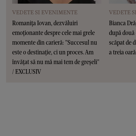
VEDETE SI EVENIMENTE
VEDETE S
Romanița Iovan, dezvăluiri
Bianca Dră
emoționante despre cele mai grele
după două 
momente din carieră: "Succesul nu
scăpat de d
este o destinație, ci un proces. Am
a treia oar
învățat să nu mă mai tem de greșeli"
/ EXCLUSIV