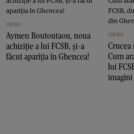
GSP.RO
Aymen Boutoutaou, noua
GSP.RO
Crucea 
achiziție a lui FCSB, și-a
Cum ara
făcut apariția în Ghencea!
lui FCS
imagini