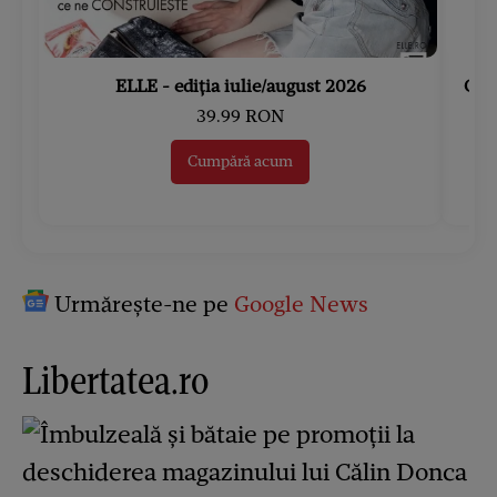
ELLE - ediția iulie/august 2026
Gard
39.99 RON
Cumpără acum
Urmărește-ne pe
Google News
Libertatea.ro