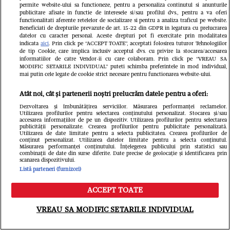
permite website-ului sa functioneze, pentru a personaliza continutul si anunturile
Marian Baicu pe un tunisian cu
omagiază 
publicitare afisate in functie de interesele si/sau profilul dvs., pentru a va oferi
functionalitati aferente retelelor de socializare si pentru a analiza traficul pe website.
nașul lor, Gheorghe Turda: ”Are o
lui, care ar
Beneficiati de drepturile prevazute de art. 15-22 din GDPR in legatura cu prelucrarea
datelor cu caracter personal. Aceste drepturi pot fi exercitate prin modalitatea
sosie în Tunisia. Avea aceeași
ani: ”Eu nu
indicata
aici
. Prin click pe “ACCEPT TOATE”, acceptati folosirea tuturor Tehnologiilor
de tip Cookie, care implica inclusiv acceptul dvs. cu privire la stocarea/accesarea
statură, în jur de 70 de ani, tenul alb
cu niște pr
informatiilor de catre Vendor-ii cu care colaboram. Prin click pe “VREAU SA
MODIFIC SETARILE INDIVIDUAL” puteti schimba preferintele in mod individual,
și ochii albaștri! Culmea, și îmbrăcat
aniversez ca
mai putin cele legate de cookie strict necesare pentru functionarea website-ului.
ca nașul nostru” / EXCLUSIV
EXCLUSIV
Atât noi, cât și partenerii noștri prelucrăm datele pentru a oferi:
Dezvoltarea și îmbunătățirea serviciilor. Măsurarea performanței reclamelor.
Utilizarea profilurilor pentru selectarea conținutului personalizat. Stocarea și/sau
accesarea informațiilor de pe un dispozitiv. Utilizarea profilurilor pentru selectarea
publicității personalizate. Crearea profilurilor pentru publicitate personalizată.
Utilizarea de date limitate pentru a selecta publicitatea. Crearea profilurilor de
conținut personalizat. Utilizarea datelor limitate pentru a selecta conținutul.
Măsurarea performanței conținutului. Înțelegerea publicului prin statistici sau
combinații de date din surse diferite. Date precise de geolocație și identificarea prin
scanarea dispozitivului.
Listă parteneri (furnizori)
ACCEPT TOATE
Meniu
Caută
VREAU SA MODIFIC SETARILE INDIVIDUAL