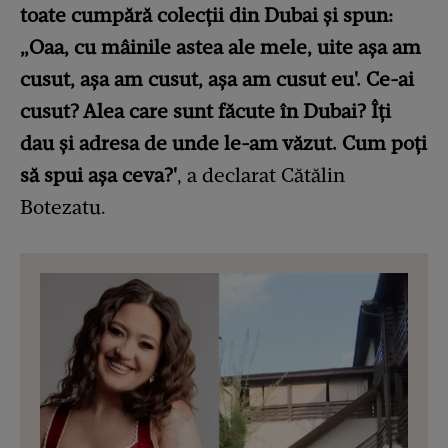
toate cumpără colecții din Dubai și spun:
„Oaa, cu mâinile astea ale mele, uite așa am
cusut, așa am cusut, așa am cusut eu'. Ce-ai
cusut? Alea care sunt făcute în Dubai? Îți
dau și adresa de unde le-am văzut. Cum poți
să spui așa ceva?'
, a declarat Cătălin
Botezatu.