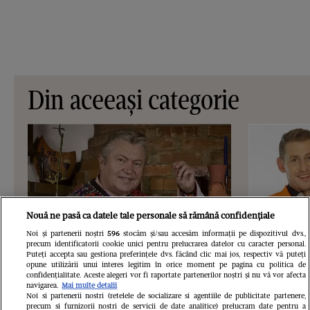
Din aceeași categorie
Nouă ne pasă ca datele tale personale să rămână confidențiale
Noi și partenerii noștri
596
stocăm și/sau accesăm informații pe dispozitivul dvs.,
precum identificatorii cookie unici pentru prelucrarea datelor cu caracter personal.
Puteți accepta sau gestiona preferințele dvs. făcând clic mai jos, respectiv vă puteți
opune utilizării unui interes legitim în orice moment pe pagina cu politica de
confidențialitate. Aceste alegeri vor fi raportate partenerilor noștri și nu vă vor afecta
VEDETE SI EVENIMENTE
VEDETE S
navigarea.
Mai multe detalii
Noi si partenerii nostri (retelele de socializare si agentiile de publicitate partenere,
Cum l-au confundat Luminița și
Nimic nu-i
precum si furnizorii nostri de servicii de date analitice) prelucram date pentru a