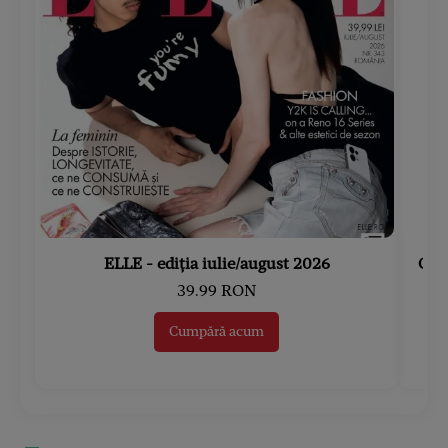
ELLE - ediția iulie/august 2026
Gard
39.99 RON
Cumpără acum