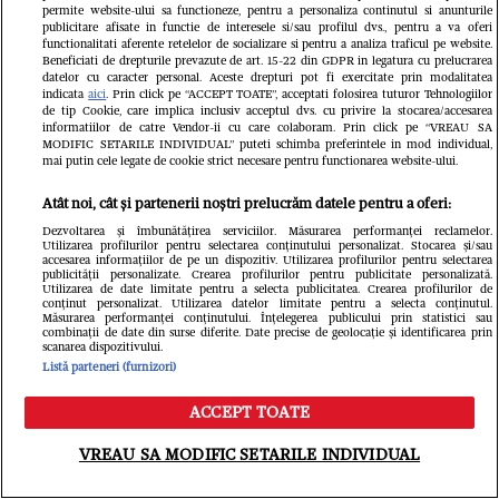
permite website-ului sa functioneze, pentru a personaliza continutul si anunturile
publicitare afisate in functie de interesele si/sau profilul dvs., pentru a va oferi
functionalitati aferente retelelor de socializare si pentru a analiza traficul pe website.
Beneficiati de drepturile prevazute de art. 15-22 din GDPR in legatura cu prelucrarea
datelor cu caracter personal. Aceste drepturi pot fi exercitate prin modalitatea
indicata
aici
. Prin click pe “ACCEPT TOATE”, acceptati folosirea tuturor Tehnologiilor
de tip Cookie, care implica inclusiv acceptul dvs. cu privire la stocarea/accesarea
informatiilor de catre Vendor-ii cu care colaboram. Prin click pe “VREAU SA
MODIFIC SETARILE INDIVIDUAL” puteti schimba preferintele in mod individual,
mai putin cele legate de cookie strict necesare pentru functionarea website-ului.
Atât noi, cât și partenerii noștri prelucrăm datele pentru a oferi:
Dezvoltarea și îmbunătățirea serviciilor. Măsurarea performanței reclamelor.
Utilizarea profilurilor pentru selectarea conținutului personalizat. Stocarea și/sau
accesarea informațiilor de pe un dispozitiv. Utilizarea profilurilor pentru selectarea
publicității personalizate. Crearea profilurilor pentru publicitate personalizată.
Utilizarea de date limitate pentru a selecta publicitatea. Crearea profilurilor de
conținut personalizat. Utilizarea datelor limitate pentru a selecta conținutul.
Oana Lis spune că soțul ei o roagă să
Măsurarea performanței conținutului. Înțelegerea publicului prin statistici sau
combinații de date din surse diferite. Date precise de geolocație și identificarea prin
scanarea dispozitivului.
slăbească și să iasă la evenimente.
Listă parteneri (furnizori)
Mesaj pentru cei care o critică: „Dacă
ACCEPT TOATE
Meniu
Caută
mă vede nearanjată, îl afectează și pe
VREAU SA MODIFIC SETARILE INDIVIDUAL
el!”