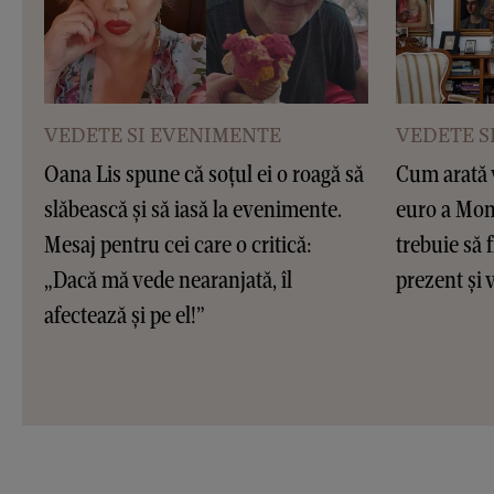
VEDETE SI EVENIMENTE
VEDETE S
Oana Lis spune că soțul ei o roagă să
Cum arată v
slăbească și să iasă la evenimente.
euro a Moni
Mesaj pentru cei care o critică:
trebuie să f
„Dacă mă vede nearanjată, îl
prezent și v
afectează și pe el!”