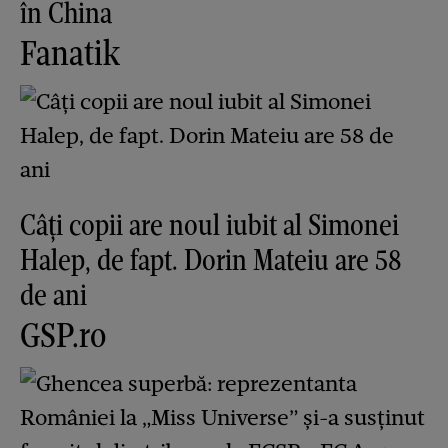
în China
Fanatik
Câți copii are noul iubit al Simonei
Halep, de fapt. Dorin Mateiu are 58
de ani
GSP.ro