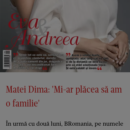
Matei Dima: 'Mi-ar plăcea să am
o familie'
În urmă cu două luni, BRomania, pe numele