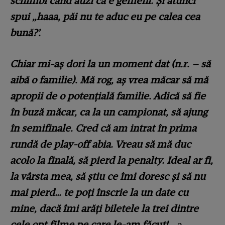
schimbi când auzi că e gemeni. Și atunci
spui „haaa, păi nu te aduc eu pe calea cea
bună?’.
Chiar mi-aș dori la un moment dat (n.r. – să
aibă o familie). Mă rog, aș vrea măcar să mă
apropii de o potențială familie. Adică să fie
în buză măcar, ca la un campionat, să ajung
în semifinale. Cred că am intrat în prima
rundă de play-off abia. Vreau să mă duc
acolo la finală, să pierd la penalty. Ideal ar fi,
la vârsta mea, să știu ce îmi doresc și să nu
mai pierd… te poți înscrie la un date cu
mine, dacă îmi arăți biletele la trei dintre
cele opt filme pe care le-am făcut!
„, a