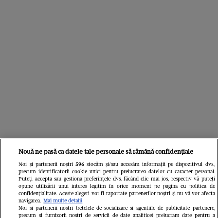
Nouă ne pasă ca datele tale personale să rămână confidențiale
Noi și partenerii noștri
596
stocăm și/sau accesăm informații pe dispozitivul dvs.,
precum identificatorii cookie unici pentru prelucrarea datelor cu caracter personal.
Puteți accepta sau gestiona preferințele dvs. făcând clic mai jos, respectiv vă puteți
Citește în continuare
opune utilizării unui interes legitim în orice moment pe pagina cu politica de
confidențialitate. Aceste alegeri vor fi raportate partenerilor noștri și nu vă vor afecta
navigarea.
Mai multe detalii
Noi si partenerii nostri (retelele de socializare si agentiile de publicitate partenere,
precum si furnizorii nostri de servicii de date analitice) prelucram date pentru a