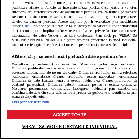
permite website-ului sa functioneze, pentru a personaliza continutul si anunturile
Urmărește-ne pe
Google News
publicitare afisate in functie de interesele si/sau profilul dvs., pentru a va oferi
functionalitati aferente retelelor de socializare si pentru a analiza traficul pe website.
Beneficiati de drepturile prevazute de art. 15-22 din GDPR in legatura cu prelucrarea
datelor cu caracter personal. Aceste drepturi pot fi exercitate prin modalitatea
Libertatea.ro
indicata
aici
. Prin click pe “ACCEPT TOATE”, acceptati folosirea tuturor Tehnologiilor
de tip Cookie, care implica inclusiv acceptul dvs. cu privire la stocarea/accesarea
informatiilor de catre Vendor-ii cu care colaboram. Prin click pe “VREAU SA
MODIFIC SETARILE INDIVIDUAL” puteti schimba preferintele in mod individual,
mai putin cele legate de cookie strict necesare pentru functionarea website-ului.
Atât noi, cât și partenerii noștri prelucrăm datele pentru a oferi:
Dezvoltarea și îmbunătățirea serviciilor. Măsurarea performanței reclamelor.
Utilizarea profilurilor pentru selectarea conținutului personalizat. Stocarea și/sau
accesarea informațiilor de pe un dispozitiv. Utilizarea profilurilor pentru selectarea
publicității personalizate. Crearea profilurilor pentru publicitate personalizată.
Utilizarea de date limitate pentru a selecta publicitatea. Crearea profilurilor de
conținut personalizat. Utilizarea datelor limitate pentru a selecta conținutul.
Îmbulzeală și bătaie pe promoții la
Măsurarea performanței conținutului. Înțelegerea publicului prin statistici sau
combinații de date din surse diferite. Date precise de geolocație și identificarea prin
scanarea dispozitivului.
deschiderea magazinului lui Călin
Listă parteneri (furnizori)
Donca din București. O femeie a fost
ACCEPT TOATE
Meniu
Caută
luată cu ambulanța
VREAU SA MODIFIC SETARILE INDIVIDUAL
Fanatik