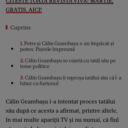
CITESTE TOATA REVISTA VIVA! MARTIE,
GRATIS, AICI!
Cuprins
1
Petre și Călin Geambașu s-au împăcat și
petrec Paștele împreună
2
Călin Geambașu se ceartă cu tatăl său pe
teme politice
3
Călin Geambaşu îi reproșa tatălui său că l-a
bătut cu furtunul
Călin Geambașu i-a intentat proces tatălui
său după ce acesta a afirmat, printre altele,
în mai multe apariții TV și nu numai, că fiul