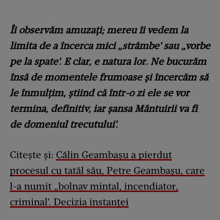
Îi observăm amuzați; mereu îi vedem la
limita de a încerca mici „strâmbe' sau „vorbe
pe la spate'. E clar, e natura lor. Ne bucurăm
însă de momentele frumoase și încercăm să
le înmulțim, știind că într-o zi ele se vor
termina, definitiv, iar șansa Mântuirii va fi
de domeniul trecutului'.
Citește și:
Călin Geambașu a pierdut
procesul cu tatăl său, Petre Geambașu, care
l-a numit „bolnav mintal, incendiator,
criminal'. Decizia instanței