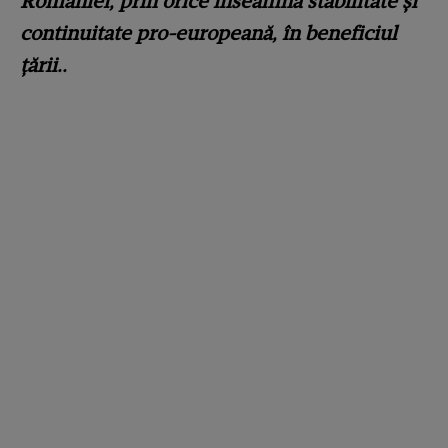
României, prin orice înseamnă stabilitate și
continuitate pro-europeană, în beneficiul
țării..