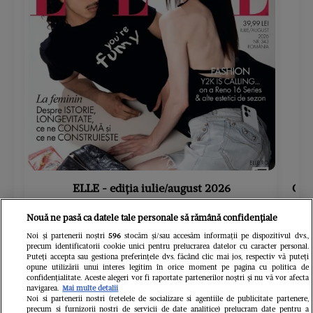
ELLE - ediția iulie/august 2026
Gard
39.99 RON
Nouă ne pasă ca datele tale personale să rămână confidențiale
Cumpără acum
Noi și partenerii noștri
596
stocăm și/sau accesăm informații pe dispozitivul dvs.,
precum identificatorii cookie unici pentru prelucrarea datelor cu caracter personal.
Puteți accepta sau gestiona preferințele dvs. făcând clic mai jos, respectiv vă puteți
opune utilizării unui interes legitim în orice moment pe pagina cu politica de
confidențialitate. Aceste alegeri vor fi raportate partenerilor noștri și nu vă vor afecta
navigarea.
Mai multe detalii
Noi si partenerii nostri (retelele de socializare si agentiile de publicitate partenere,
precum si furnizorii nostri de servicii de date analitice) prelucram date pentru a