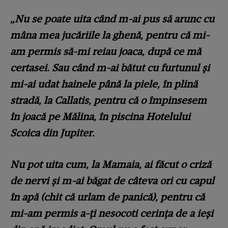
„Nu se poate uita când m-ai pus să arunc cu
mâna mea jucăriile la ghenă, pentru că mi-
am permis să-mi reiau joaca, după ce mă
certasei. Sau când m-ai bătut cu furtunul şi
mi-ai udat hainele până la piele, în plină
stradă, la Callatis, pentru că o împinsesem
în joacă pe Mălina, în piscina Hotelului
Scoica din Jupiter.
Nu pot uita cum, la Mamaia, ai făcut o criză
de nervi şi m-ai băgat de câteva ori cu capul
în apă (chit că urlam de panică), pentru că
mi-am permis a-ţi nesocoti cerinţa de a ieşi