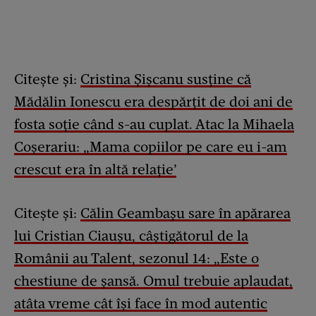
Citește și:
Cristina Șișcanu susține că
Mădălin Ionescu era despărțit de doi ani de
fosta soție când s-au cuplat. Atac la Mihaela
Coșerariu: „Mama copiilor pe care eu i-am
crescut era în altă relație’
Citește și:
Călin Geambașu sare în apărarea
lui Cristian Ciaușu, câștigătorul de la
Românii au Talent, sezonul 14: „Este o
chestiune de șansă. Omul trebuie aplaudat,
atâta vreme cât își face în mod autentic