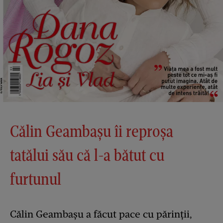
Călin Geambaşu îi reproșa
tatălui său că l-a bătut cu
furtunul
Călin Geambaşu a făcut pace cu părinții,