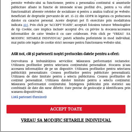
permite website-ului sa functioneze, pentru a personaliza continutul si anunturile
publicitare afisate in functie de interesele si/sau profilul dvs., pentru a va oferi
functionalitati aferente retelelor de socializare si pentru a analiza traficul pe website.
Beneficiati de drepturile prevazute de art. 15-22 din GDPR in legatura cu prelucrarea
datelor cu caracter personal. Aceste drepturi pot fi exercitate prin modalitatea
indicata
aici
. Prin click pe “ACCEPT TOATE”, acceptati folosirea tuturor Tehnologiilor
de tip Cookie, care implica inclusiv acceptul dvs. cu privire la stocarea/accesarea
informatiilor de catre Vendor-ii cu care colaboram. Prin click pe “VREAU SA
MODIFIC SETARILE INDIVIDUAL” puteti schimba preferintele in mod individual,
Ce s-a întâmplat cu Iustina Loghin și
mai putin cele legate de cookie strict necesare pentru functionarea website-ului.
Cornel Luchian după experiența
Atât noi, cât și partenerii noștri prelucrăm datele pentru a oferi:
Dezvoltarea și îmbunătățirea serviciilor. Măsurarea performanței reclamelor.
Insula iubirii. S-au căsătorit, au
Utilizarea profilurilor pentru selectarea conținutului personalizat. Stocarea și/sau
accesarea informațiilor de pe un dispozitiv. Utilizarea profilurilor pentru selectarea
devenit părinții unei fetițe, iar ea este
publicității personalizate. Crearea profilurilor pentru publicitate personalizată.
Utilizarea de date limitate pentru a selecta publicitatea. Crearea profilurilor de
conținut personalizat. Utilizarea datelor limitate pentru a selecta conținutul.
însărcinată cu băiețel
Măsurarea performanței conținutului. Înțelegerea publicului prin statistici sau
combinații de date din surse diferite. Date precise de geolocație și identificarea prin
scanarea dispozitivului.
Listă parteneri (furnizori)
ACCEPT TOATE
Meniu
Caută
VREAU SA MODIFIC SETARILE INDIVIDUAL