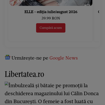
ELLE - ediția iulie/august 2026
Gard
39.99 RON
Cumpără acum
Urmărește-ne pe
Google News
Libertatea.ro