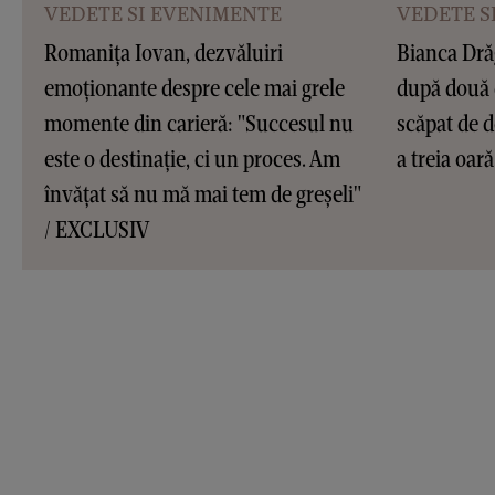
VEDETE SI EVENIMENTE
VEDETE S
Romanița Iovan, dezvăluiri
Bianca Dră
emoționante despre cele mai grele
după două 
momente din carieră: "Succesul nu
scăpat de d
este o destinație, ci un proces. Am
a treia oar
învățat să nu mă mai tem de greșeli"
/ EXCLUSIV