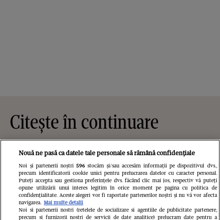
Citește în continuare
Nouă ne pasă ca datele tale personale să rămână confidențiale
Noi și partenerii noștri
596
stocăm și/sau accesăm informații pe dispozitivul dvs.,
precum identificatorii cookie unici pentru prelucrarea datelor cu caracter personal.
Puteți accepta sau gestiona preferințele dvs. făcând clic mai jos, respectiv vă puteți
opune utilizării unui interes legitim în orice moment pe pagina cu politica de
confidențialitate. Aceste alegeri vor fi raportate partenerilor noștri și nu vă vor afecta
navigarea.
Mai multe detalii
Noi si partenerii nostri (retelele de socializare si agentiile de publicitate partenere,
precum si furnizorii nostri de servicii de date analitice) prelucram date pentru a