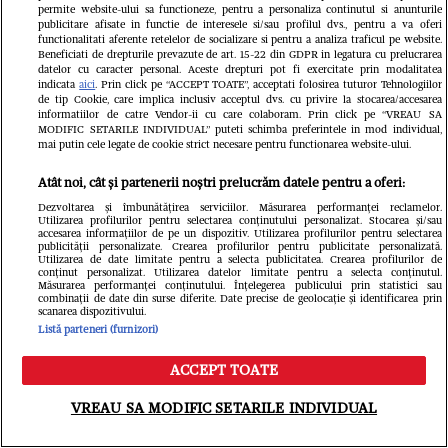
permite website-ului sa functioneze, pentru a personaliza continutul si anunturile
publicitare afisate in functie de interesele si/sau profilul dvs., pentru a va oferi
functionalitati aferente retelelor de socializare si pentru a analiza traficul pe website.
Beneficiati de drepturile prevazute de art. 15-22 din GDPR in legatura cu prelucrarea
datelor cu caracter personal. Aceste drepturi pot fi exercitate prin modalitatea
indicata
aici
. Prin click pe “ACCEPT TOATE”, acceptati folosirea tuturor Tehnologiilor
de tip Cookie, care implica inclusiv acceptul dvs. cu privire la stocarea/accesarea
informatiilor de catre Vendor-ii cu care colaboram. Prin click pe “VREAU SA
MODIFIC SETARILE INDIVIDUAL” puteti schimba preferintele in mod individual,
mai putin cele legate de cookie strict necesare pentru functionarea website-ului.
VEDETE SI EVENIMENTE
VEDETE S
Atât noi, cât și partenerii noștri prelucrăm datele pentru a oferi:
Cine este Roxana Vașniuc. A lucrat la
Ce s-a întâ
Dezvoltarea și îmbunătățirea serviciilor. Măsurarea performanței reclamelor.
Utilizarea profilurilor pentru selectarea conținutului personalizat. Stocarea și/sau
Etno TV, de unde a fost concediată,
Cornel Luc
accesarea informațiilor de pe un dispozitiv. Utilizarea profilurilor pentru selectarea
publicității personalizate. Crearea profilurilor pentru publicitate personalizată.
și este divorțată de tatăl fiicei sale
Insula iubir
Utilizarea de date limitate pentru a selecta publicitatea. Crearea profilurilor de
conținut personalizat. Utilizarea datelor limitate pentru a selecta conținutul.
Măsurarea performanței conținutului. Înțelegerea publicului prin statistici sau
devenit pări
combinații de date din surse diferite. Date precise de geolocație și identificarea prin
scanarea dispozitivului.
este însărc
Listă parteneri (furnizori)
ACCEPT TOATE
Meniu
Caută
VREAU SA MODIFIC SETARILE INDIVIDUAL