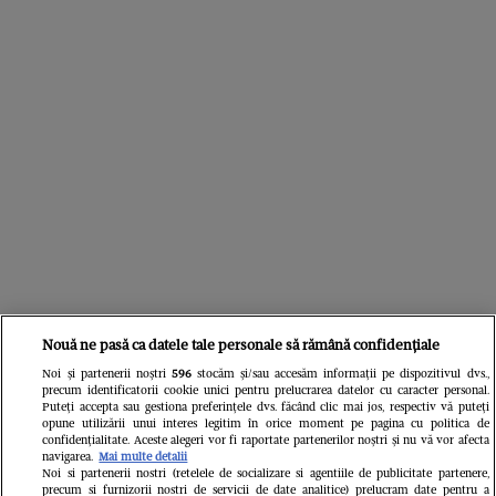
Nouă ne pasă ca datele tale personale să rămână confidențiale
Noi și partenerii noștri
596
stocăm și/sau accesăm informații pe dispozitivul dvs.,
Din aceeași categorie
precum identificatorii cookie unici pentru prelucrarea datelor cu caracter personal.
Puteți accepta sau gestiona preferințele dvs. făcând clic mai jos, respectiv vă puteți
opune utilizării unui interes legitim în orice moment pe pagina cu politica de
confidențialitate. Aceste alegeri vor fi raportate partenerilor noștri și nu vă vor afecta
navigarea.
Mai multe detalii
Noi si partenerii nostri (retelele de socializare si agentiile de publicitate partenere,
precum si furnizorii nostri de servicii de date analitice) prelucram date pentru a