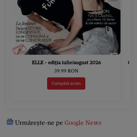
ELLE - ediția iulie/august 2026
Gard
39.99 RON
Cumpără acum
Urmărește-ne pe
Google News