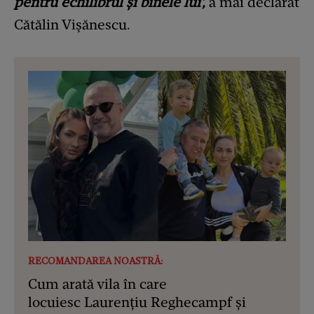
pentru echilibrul și binele lui',
a mai declarat
Cătălin Vișănescu.
RECOMANDAREA NOASTRĂ:
Cum arată vila în care
locuiesc Laurențiu Reghecampf și