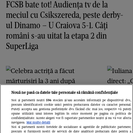
FCSB bate tot! Audiența tv de la
meciul cu Csikszereda, peste derby-
ul Dinamo – U Craiova 5-1. Câți
români s-au uitat la etapa 2 din
SuperLiga
Nouă ne pasă ca datele tale personale să rămână confidențiale
Noi și partenerii noștri
596
stocăm și/sau accesăm informații pe dispozitivul dvs.,
precum identificatorii cookie unici pentru prelucrarea datelor cu caracter personal.
Puteți accepta sau gestiona preferințele dvs. făcând clic mai jos, respectiv vă puteți
opune utilizării unui interes legitim în orice moment pe pagina cu politica de
GSP.RO
confidențialitate. Aceste alegeri vor fi raportate partenerilor noștri și nu vă vor afecta
Celebra actriță a făcut
navigarea.
Mai multe detalii
GSP.RO
Noi si partenerii nostri (retelele de socializare si agentiile de publicitate partenere,
precum si furnizorii nostri de servicii de date analitice) prelucram date pentru a