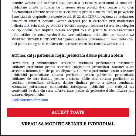
Iuliana
mărturisiri la 3 ani după
permite website-ului sa functioneze, pentru a personaliza continutul si anunturile
publicitare afisate in functie de interesele si/sau profilul dvs., pentru a va oferi
direct: 
divorțul de fotbalistul
functionalitati aferente retelelor de socializare si pentru a analiza traficul pe website.
Beneficiati de drepturile prevazute de art. 15-22 din GDPR in legatura cu prelucrarea
pentru u
acuzat de viol: „Am eșuat”
datelor cu caracter personal. Aceste drepturi pot fi exercitate prin modalitatea
indicata
aici
. Prin click pe “ACCEPT TOATE”, acceptati folosirea tuturor Tehnologiilor
de tip Cookie, care implica inclusiv acceptul dvs. cu privire la stocarea/accesarea
câștige 
informatiilor de catre Vendor-ii cu care colaboram. Prin click pe “VREAU SA
MODIFIC SETARILE INDIVIDUAL” puteti schimba preferintele in mod individual,
Răspuns
mai putin cele legate de cookie strict necesare pentru functionarea website-ului.
prezent
Atât noi, cât și partenerii noștri prelucrăm datele pentru a oferi:
Dezvoltarea și îmbunătățirea serviciilor. Măsurarea performanței reclamelor.
Utilizarea profilurilor pentru selectarea conținutului personalizat. Stocarea și/sau
accesarea informațiilor de pe un dispozitiv. Utilizarea profilurilor pentru selectarea
publicității personalizate. Crearea profilurilor pentru publicitate personalizată.
Utilizarea de date limitate pentru a selecta publicitatea. Crearea profilurilor de
conținut personalizat. Utilizarea datelor limitate pentru a selecta conținutul.
Măsurarea performanței conținutului. Înțelegerea publicului prin statistici sau
combinații de date din surse diferite. Date precise de geolocație și identificarea prin
scanarea dispozitivului.
Listă parteneri (furnizori)
ACCEPT TOATE
Meniu
Caută
VREAU SA MODIFIC SETARILE INDIVIDUAL