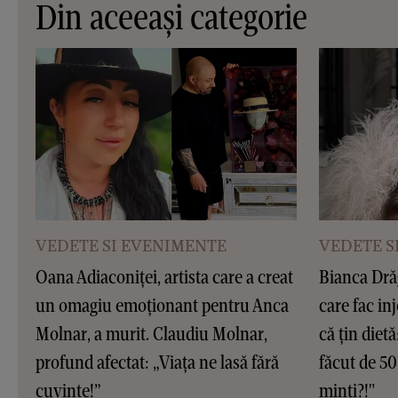
Din aceeași categorie
VEDETE SI EVENIMENTE
VEDETE S
Oana Adiaconiței, artista care a creat
Bianca Dră
un omagiu emoționant pentru Anca
care fac inj
Molnar, a murit. Claudiu Molnar,
că țin dietă
profund afectat: „Viața ne lasă fără
făcut de 50
cuvinte!”
minți?!"