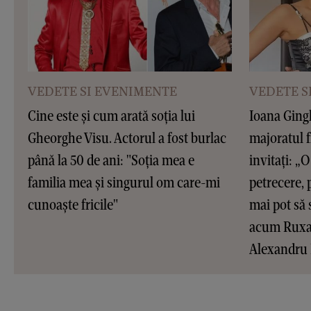
VEDETE SI EVENIMENTE
VEDETE S
Cine este și cum arată soția lui
Ioana Gingh
Gheorghe Visu. Actorul a fost burlac
majoratul f
până la 50 de ani: "Soția mea e
invitați: „O 
familia mea și singurul om care-mi
petrecere, 
cunoaște fricile"
mai pot să 
acum Ruxan
Alexandru