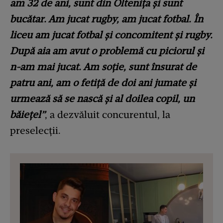
am 32 de ani, sunt din Oltenița și sunt
bucătar. Am jucat rugby, am jucat fotbal. În
liceu am jucat fotbal și concomitent și rugby.
După aia am avut o problemă cu piciorul și
n-am mai jucat. Am soție, sunt însurat de
patru ani, am o fetiță de doi ani jumate și
urmează să se nască și al doilea copil, un
băiețel”
, a dezvăluit concurentul, la
preselecții.