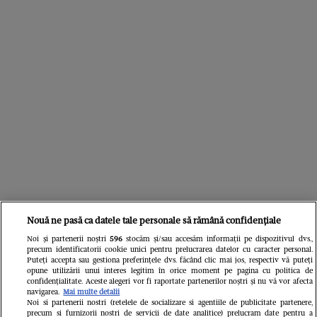
Nouă ne pasă ca datele tale personale să rămână confidențiale
Noi și partenerii noștri
596
stocăm și/sau accesăm informații pe dispozitivul dvs.,
precum identificatorii cookie unici pentru prelucrarea datelor cu caracter personal.
Puteți accepta sau gestiona preferințele dvs. făcând clic mai jos, respectiv vă puteți
Citește în continuare
opune utilizării unui interes legitim în orice moment pe pagina cu politica de
confidențialitate. Aceste alegeri vor fi raportate partenerilor noștri și nu vă vor afecta
navigarea.
Mai multe detalii
Noi si partenerii nostri (retelele de socializare si agentiile de publicitate partenere,
precum si furnizorii nostri de servicii de date analitice) prelucram date pentru a