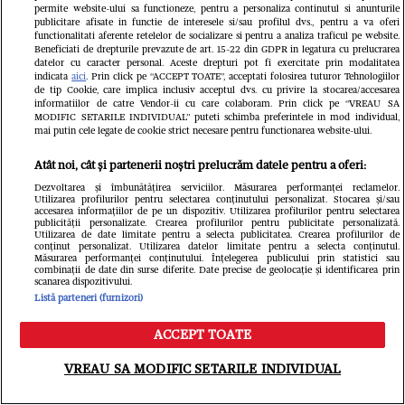
permite website-ului sa functioneze, pentru a personaliza continutul si anunturile
publicitare afisate in functie de interesele si/sau profilul dvs., pentru a va oferi
functionalitati aferente retelelor de socializare si pentru a analiza traficul pe website.
Beneficiati de drepturile prevazute de art. 15-22 din GDPR in legatura cu prelucrarea
datelor cu caracter personal. Aceste drepturi pot fi exercitate prin modalitatea
indicata
aici
. Prin click pe “ACCEPT TOATE”, acceptati folosirea tuturor Tehnologiilor
de tip Cookie, care implica inclusiv acceptul dvs. cu privire la stocarea/accesarea
informatiilor de catre Vendor-ii cu care colaboram. Prin click pe “VREAU SA
MODIFIC SETARILE INDIVIDUAL” puteti schimba preferintele in mod individual,
mai putin cele legate de cookie strict necesare pentru functionarea website-ului.
Atât noi, cât și partenerii noștri prelucrăm datele pentru a oferi:
Dezvoltarea și îmbunătățirea serviciilor. Măsurarea performanței reclamelor.
Utilizarea profilurilor pentru selectarea conținutului personalizat. Stocarea și/sau
accesarea informațiilor de pe un dispozitiv. Utilizarea profilurilor pentru selectarea
publicității personalizate. Crearea profilurilor pentru publicitate personalizată.
Utilizarea de date limitate pentru a selecta publicitatea. Crearea profilurilor de
conținut personalizat. Utilizarea datelor limitate pentru a selecta conținutul.
Măsurarea performanței conținutului. Înțelegerea publicului prin statistici sau
Ce s-a întâmplat cu Maria Covasa și
combinații de date din surse diferite. Date precise de geolocație și identificarea prin
scanarea dispozitivului.
Dani Boy după Insula iubirii. Fosta
Listă parteneri (furnizori)
concurentă și-a schimbat radical
ACCEPT TOATE
Meniu
Caută
imaginea, iar el se pregătește să se
VREAU SA MODIFIC SETARILE INDIVIDUAL
căsătorească