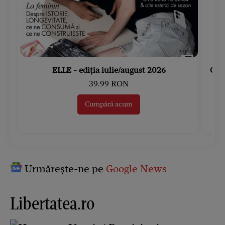
ELLE - ediția iulie/august 2026
Gard
39.99 RON
Cumpără acum
Urmărește-ne pe
Google News
Libertatea.ro