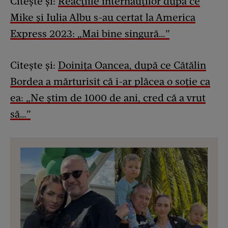
Citește și:
Reacțiile internauților după ce
Mike și Iulia Albu s-au certat la America
Express 2023: „Mai bine singură…”
Citește și:
Doinița Oancea, după ce Cătălin
Bordea a mărturisit că i-ar plăcea o soție ca
ea: „Ne știm de 1000 de ani, cred că a vrut
să…”