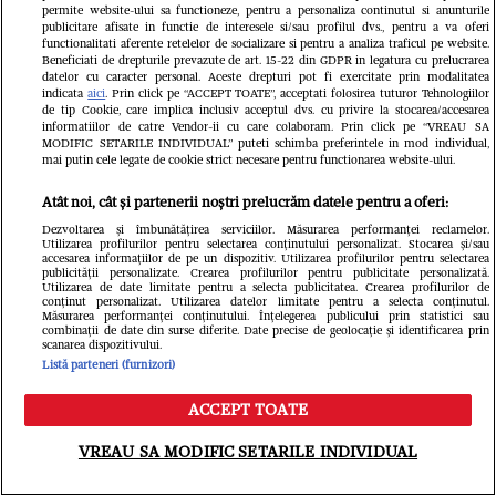
permite website-ului sa functioneze, pentru a personaliza continutul si anunturile
publicitare afisate in functie de interesele si/sau profilul dvs., pentru a va oferi
functionalitati aferente retelelor de socializare si pentru a analiza traficul pe website.
Beneficiati de drepturile prevazute de art. 15-22 din GDPR in legatura cu prelucrarea
datelor cu caracter personal. Aceste drepturi pot fi exercitate prin modalitatea
indicata
aici
. Prin click pe “ACCEPT TOATE”, acceptati folosirea tuturor Tehnologiilor
de tip Cookie, care implica inclusiv acceptul dvs. cu privire la stocarea/accesarea
informatiilor de catre Vendor-ii cu care colaboram. Prin click pe “VREAU SA
MODIFIC SETARILE INDIVIDUAL” puteti schimba preferintele in mod individual,
mai putin cele legate de cookie strict necesare pentru functionarea website-ului.
Atât noi, cât și partenerii noștri prelucrăm datele pentru a oferi:
Dezvoltarea și îmbunătățirea serviciilor. Măsurarea performanței reclamelor.
Utilizarea profilurilor pentru selectarea conținutului personalizat. Stocarea și/sau
accesarea informațiilor de pe un dispozitiv. Utilizarea profilurilor pentru selectarea
publicității personalizate. Crearea profilurilor pentru publicitate personalizată.
Utilizarea de date limitate pentru a selecta publicitatea. Crearea profilurilor de
conținut personalizat. Utilizarea datelor limitate pentru a selecta conținutul.
Măsurarea performanței conținutului. Înțelegerea publicului prin statistici sau
combinații de date din surse diferite. Date precise de geolocație și identificarea prin
scanarea dispozitivului.
Listă parteneri (furnizori)
ACCEPT TOATE
Meniu
Caută
VREAU SA MODIFIC SETARILE INDIVIDUAL
Mario Dumitru vorbea despre dragoste,