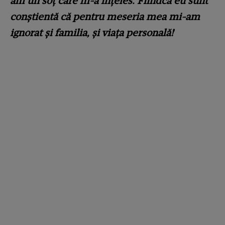
am un soț care m-a înțeles. Fiindcă eu sunt
conștientă că pentru meseria mea mi-am
ignorat și familia, și viața personală!
'