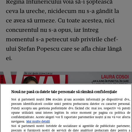
Regina Întunericului voia să-i șoptească
ceva la ureche, nicidecum nu s-a gândit la
ce avea să urmeze. Cu toate acestea, nici
concurentul nu s-a opus, iar întreg
momentul s-a petrecut sub privirile chef-
ului Ștefan Popescu care se afla chiar lângă
ei.
Nouă ne pasă ca datele tale personale să rămână confidențiale
Noi și partenerii noștri
596
stocăm și/sau accesăm informații pe dispozitivul dvs.,
precum identificatorii cookie unici pentru prelucrarea datelor cu caracter personal.
Puteți accepta sau gestiona preferințele dvs. făcând clic mai jos, respectiv vă puteți
opune utilizării unui interes legitim în orice moment pe pagina cu politica de
confidențialitate. Aceste alegeri vor fi raportate partenerilor noștri și nu vă vor afecta
navigarea.
Mai multe detalii
Noi si partenerii nostri (retelele de socializare si agentiile de publicitate partenere,
precum si furnizorii nostri de servicii de date analitice) prelucram date pentru a