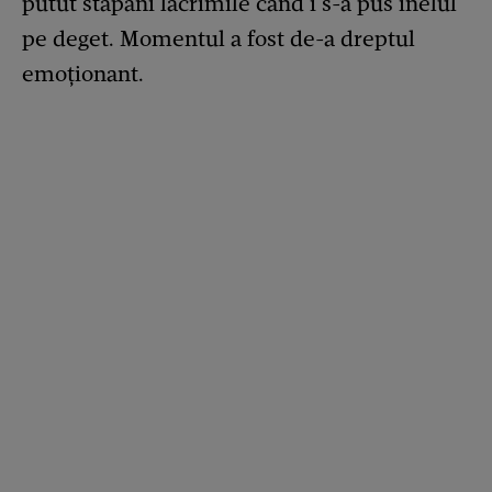
putut stăpâni lacrimile când i s-a pus inelul
pe deget. Momentul a fost de-a dreptul
emoționant.