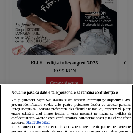
ELLE - ediția iulie/august 2026
Gard
39.99 RON
Cumpără acum
Nouă ne pasă ca datele tale personale să rămână confidențiale
Noi și partenerii noștri
596
stocăm și/sau accesăm informații pe dispozitivul dvs.,
precum identificatorii cookie unici pentru prelucrarea datelor cu caracter personal.
Puteți accepta sau gestiona preferințele dvs. făcând clic mai jos, respectiv vă puteți
opune utilizării unui interes legitim în orice moment pe pagina cu politica de
confidențialitate. Aceste alegeri vor fi raportate partenerilor noștri și nu vă vor afecta
Urmărește-ne pe
Google News
navigarea.
Mai multe detalii
Noi si partenerii nostri (retelele de socializare si agentiile de publicitate partenere,
precum si furnizorii nostri de servicii de date analitice) prelucram date pentru a