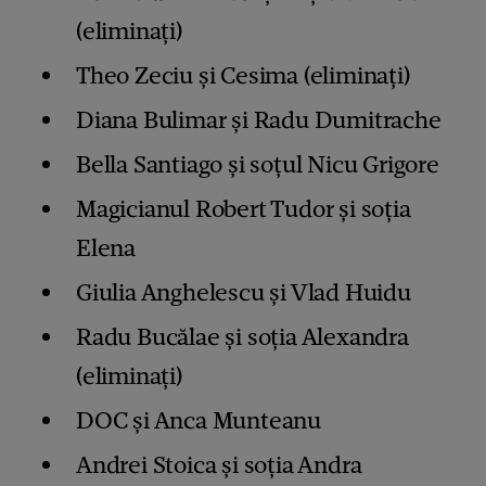
(eliminați)
Theo Zeciu și
Cesima
(eliminați)
Diana Bulimar și Radu Dumitrache
Bella
Santia
go
și soțul Nicu Grigore
Magicianul
Robert Tudor
și soția
Elena
Giulia Anghelescu și Vlad Huidu
Radu Bucălae și soția Alexandra
(eliminați)
DOC și Anca Munteanu
Andrei Stoica și soția Andra