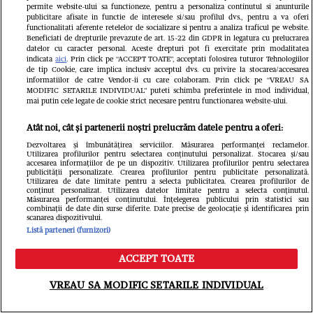
permite website-ului sa functioneze, pentru a personaliza continutul si anunturile
Libertatea.ro
publicitare afisate in functie de interesele si/sau profilul dvs., pentru a va oferi
functionalitati aferente retelelor de socializare si pentru a analiza traficul pe website.
Beneficiati de drepturile prevazute de art. 15-22 din GDPR in legatura cu prelucrarea
datelor cu caracter personal. Aceste drepturi pot fi exercitate prin modalitatea
indicata
aici
. Prin click pe “ACCEPT TOATE”, acceptati folosirea tuturor Tehnologiilor
de tip Cookie, care implica inclusiv acceptul dvs. cu privire la stocarea/accesarea
informatiilor de catre Vendor-ii cu care colaboram. Prin click pe “VREAU SA
MODIFIC SETARILE INDIVIDUAL” puteti schimba preferintele in mod individual,
mai putin cele legate de cookie strict necesare pentru functionarea website-ului.
Atât noi, cât și partenerii noștri prelucrăm datele pentru a oferi:
Horoscop Urania | Previziuni
Dezvoltarea și îmbunătățirea serviciilor. Măsurarea performanței reclamelor.
Utilizarea profilurilor pentru selectarea conținutului personalizat. Stocarea și/sau
astrologice pentru perioada 18 – 24
accesarea informațiilor de pe un dispozitiv. Utilizarea profilurilor pentru selectarea
publicității personalizate. Crearea profilurilor pentru publicitate personalizată.
iulie 2026. Soarele va intra în zodia
Utilizarea de date limitate pentru a selecta publicitatea. Crearea profilurilor de
conținut personalizat. Utilizarea datelor limitate pentru a selecta conținutul.
Măsurarea performanței conținutului. Înțelegerea publicului prin statistici sau
Leului
combinații de date din surse diferite. Date precise de geolocație și identificarea prin
scanarea dispozitivului.
Listă parteneri (furnizori)
Fanatik
ACCEPT TOATE
Meniu
Caută
VREAU SA MODIFIC SETARILE INDIVIDUAL