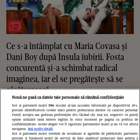
Ce s-a întâmplat cu Maria Covasa și
Dani Boy după Insula iubirii. Fosta
concurentă și-a schimbat radical
imaginea, iar el se pregătește să se
căsătorească
Nouă ne pasă ca datele tale personale să rămână confidențiale
Noi și partenerii noștri
596
stocăm și/sau accesăm informații pe dispozitivul dvs.,
precum identificatorii cookie unici pentru prelucrarea datelor cu caracter personal.
Puteți accepta sau gestiona preferințele dvs. făcând clic mai jos, respectiv vă puteți
opune utilizării unui interes legitim în orice moment pe pagina cu politica de
confidențialitate. Aceste alegeri vor fi raportate partenerilor noștri și nu vă vor afecta
navigarea.
Mai multe detalii
Noi si partenerii nostri (retelele de socializare si agentiile de publicitate partenere,
precum si furnizorii nostri de servicii de date analitice) prelucram date pentru a