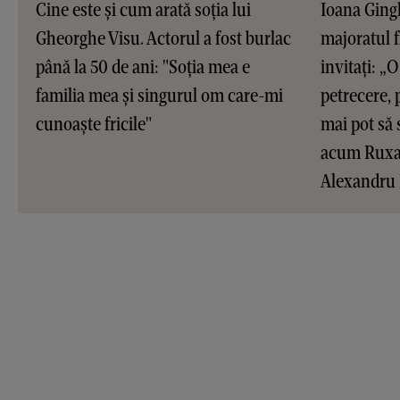
Cine este și cum arată soția lui
Ioana Gingh
Gheorghe Visu. Actorul a fost burlac
majoratul f
până la 50 de ani: "Soția mea e
invitați: „O 
familia mea și singurul om care-mi
petrecere, 
cunoaște fricile"
mai pot să 
acum Ruxan
Alexandru