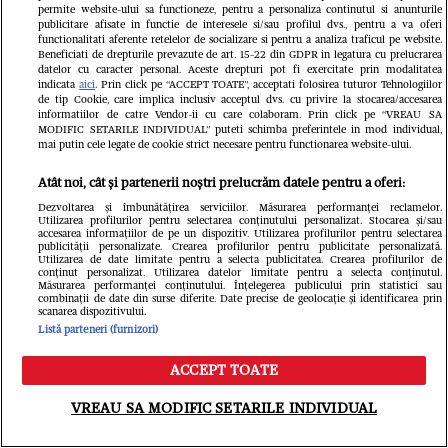
permite website-ului sa functioneze, pentru a personaliza continutul si anunturile
publicitare afisate in functie de interesele si/sau profilul dvs., pentru a va oferi
functionalitati aferente retelelor de socializare si pentru a analiza traficul pe website.
Beneficiati de drepturile prevazute de art. 15-22 din GDPR in legatura cu prelucrarea
datelor cu caracter personal. Aceste drepturi pot fi exercitate prin modalitatea
indicata
aici
. Prin click pe “ACCEPT TOATE”, acceptati folosirea tuturor Tehnologiilor
de tip Cookie, care implica inclusiv acceptul dvs. cu privire la stocarea/accesarea
informatiilor de catre Vendor-ii cu care colaboram. Prin click pe “VREAU SA
MODIFIC SETARILE INDIVIDUAL” puteti schimba preferintele in mod individual,
mai putin cele legate de cookie strict necesare pentru functionarea website-ului.
Atât noi, cât și partenerii noștri prelucrăm datele pentru a oferi:
Când începe Asia Express 2026.
Dezvoltarea și îmbunătățirea serviciilor. Măsurarea performanței reclamelor.
Antena 1 a anunțat data oficială a
Utilizarea profilurilor pentru selectarea conținutului personalizat. Stocarea și/sau
accesarea informațiilor de pe un dispozitiv. Utilizarea profilurilor pentru selectarea
publicității personalizate. Crearea profilurilor pentru publicitate personalizată.
noului sezon filmat în Uzbekistan și
Utilizarea de date limitate pentru a selecta publicitatea. Crearea profilurilor de
conținut personalizat. Utilizarea datelor limitate pentru a selecta conținutul.
Măsurarea performanței conținutului. Înțelegerea publicului prin statistici sau
China/ Detalii din culise
combinații de date din surse diferite. Date precise de geolocație și identificarea prin
scanarea dispozitivului.
Listă parteneri (furnizori)
ACCEPT TOATE
Meniu
Caută
VREAU SA MODIFIC SETARILE INDIVIDUAL