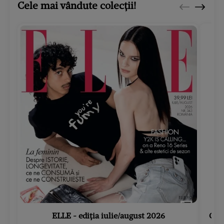
Cele mai vândute colecții!
ELLE - ediția iulie/august 2026
Gard