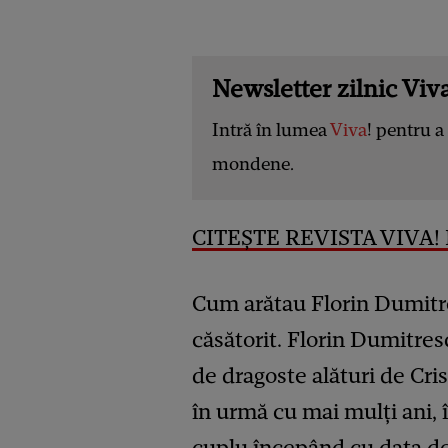
Newsletter zilnic Viva
Intră în lumea
Viva
! pentru a 
mondene.
CITEȘTE REVISTA VIVA! 
Cum arătau Florin Dumitre
căsătorit. Florin Dumitre
de dragoste alături de Cris
în urmă cu mai mulți ani, 
cuplu începând cu data de