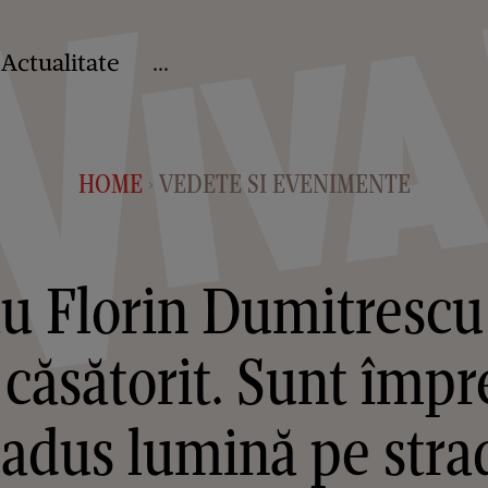
Actualitate
...
HOME
VEDETE SI EVENIMENTE
>
 Florin Dumitrescu ș
 căsătorit. Sunt împr
i adus lumină pe str