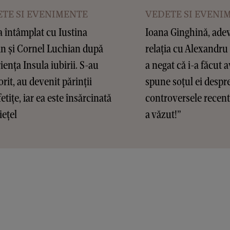
TE SI EVENIMENTE
VEDETE SI EVENI
a întâmplat cu Iustina
Ioana Ginghină, ade
n și Cornel Luchian după
relația cu Alexandru
iența Insula iubirii. S-au
a negat că i-a făcut 
orit, au devenit părinții
spune soțul ei despr
etițe, iar ea este însărcinată
controversele recent
iețel
a văzut!”