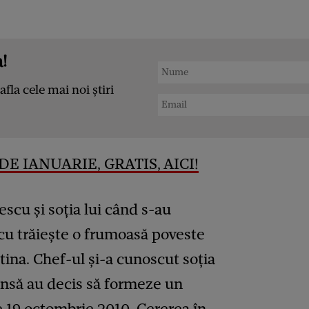
!
afla cele mai noi știri
DE IANUARIE, GRATIS, AICI!
scu și soția lui când s-au
scu trăiește o frumoasă poveste
tina. Chef-ul și-a cunoscut soția
însă au decis să formeze un
 19 octombrie 2010. Cererea în