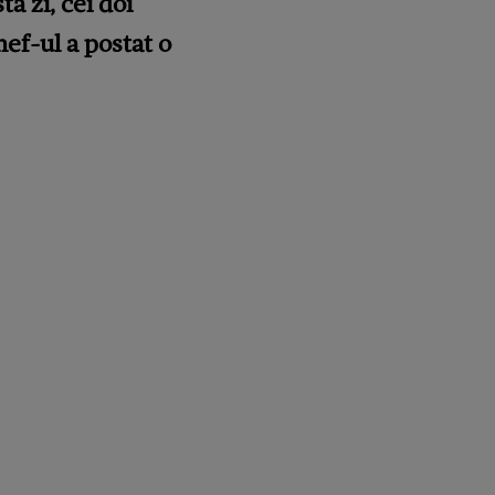
tă zi, cei doi
hef-ul a postat o