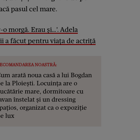
acă pasul cel mare.
-o morgă. Erau și…’. Adela
i a făcut pentru viața de actriță
ECOMANDAREA NOASTRĂ:
um arată noua casă a lui Bogdan
e la Ploiești. Locuința are o
ucătărie mare, dormitoare cu
avan înstelat și un dressing
pațios, organizat ca o expoziție
e lux