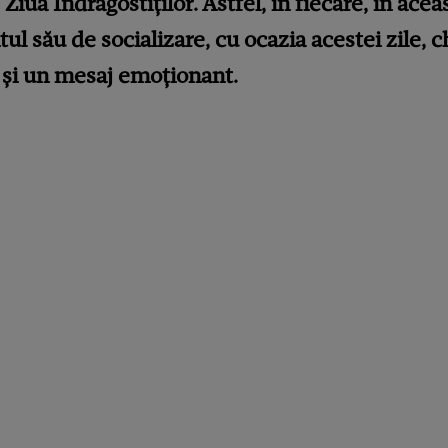
 Ziua Îndrăgostiților. Astfel, în fiecare, în aceas
ul său de socializare, cu ocazia acestei zile, c
r și un mesaj emoționant.