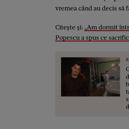
vremea când au decis să f
Citește și:
„Am dormit într
Popescu a spus ce sacrifici
R
C
d
b
t
s
d