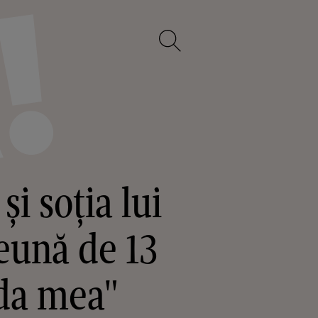
i soția lui
eună de 13
ada mea"