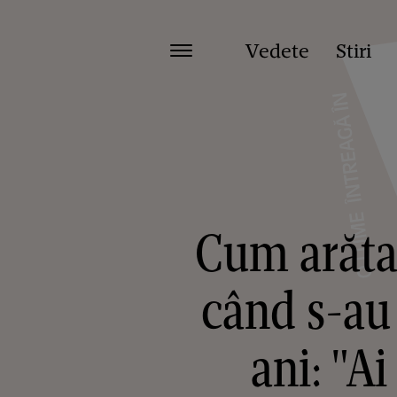
Vedete
Stiri
Cum arătau
când s-au
ani: "A