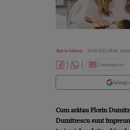
Raiciu Adriana
20.02.2023, 08:50
.
Actual
Urmărește-ne
Adaugă-n
Cum arătau Florin Dumitresc
Dumitrescu sunt împreună 