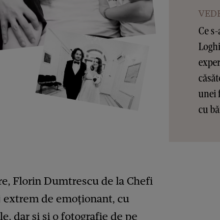
VEDE
Ce s-
Loghi
exper
căsăt
unei f
cu bă
re, Florin Dumtrescu de la Chefi
aj extrem de emoționant, cu
e, dar și și o fotografie de pe