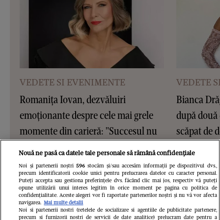
VEDETE SI EVENIMENTE
VEDETE S
Romanița Iovan, dezvăluiri
Bianca Dră
emoționante despre cele mai grele
după două 
momente din carieră: "Succesul nu
scăpat de d
este o destinație, ci un proces. Am
a treia oar
Nouă ne pasă ca datele tale personale să rămână confidențiale
învățat să nu mă mai tem de greșeli"
Noi și partenerii noștri
596
stocăm și/sau accesăm informații pe dispozitivul dvs.,
precum identificatorii cookie unici pentru prelucrarea datelor cu caracter personal.
/ EXCLUSIV
Puteți accepta sau gestiona preferințele dvs. făcând clic mai jos, respectiv vă puteți
opune utilizării unui interes legitim în orice moment pe pagina cu politica de
confidențialitate. Aceste alegeri vor fi raportate partenerilor noștri și nu vă vor afecta
navigarea.
Mai multe detalii
Noi si partenerii nostri (retelele de socializare si agentiile de publicitate partenere,
precum si furnizorii nostri de servicii de date analitice) prelucram date pentru a