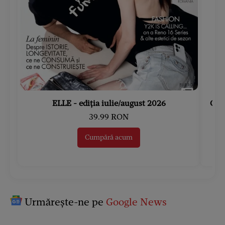
ELLE - ediția iulie/august 2026
Gard
39.99 RON
Cumpără acum
Urmărește-ne pe
Google News