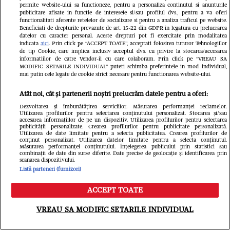
permite website-ului sa functioneze, pentru a personaliza continutul si anunturile
publicitare afisate in functie de interesele si/sau profilul dvs., pentru a va oferi
functionalitati aferente retelelor de socializare si pentru a analiza traficul pe website.
Beneficiati de drepturile prevazute de art. 15-22 din GDPR in legatura cu prelucrarea
datelor cu caracter personal. Aceste drepturi pot fi exercitate prin modalitatea
indicata
aici
. Prin click pe “ACCEPT TOATE”, acceptati folosirea tuturor Tehnologiilor
de tip Cookie, care implica inclusiv acceptul dvs. cu privire la stocarea/accesarea
informatiilor de catre Vendor-ii cu care colaboram. Prin click pe “VREAU SA
MODIFIC SETARILE INDIVIDUAL” puteti schimba preferintele in mod individual,
mai putin cele legate de cookie strict necesare pentru functionarea website-ului.
Atât noi, cât și partenerii noștri prelucrăm datele pentru a oferi:
Dezvoltarea și îmbunătățirea serviciilor. Măsurarea performanței reclamelor.
Utilizarea profilurilor pentru selectarea conținutului personalizat. Stocarea și/sau
accesarea informațiilor de pe un dispozitiv. Utilizarea profilurilor pentru selectarea
publicității personalizate. Crearea profilurilor pentru publicitate personalizată.
Utilizarea de date limitate pentru a selecta publicitatea. Crearea profilurilor de
conținut personalizat. Utilizarea datelor limitate pentru a selecta conținutul.
Măsurarea performanței conținutului. Înțelegerea publicului prin statistici sau
combinații de date din surse diferite. Date precise de geolocație și identificarea prin
scanarea dispozitivului.
Listă parteneri (furnizori)
ACCEPT TOATE
Meniu
Caută
Citește în continuare
VREAU SA MODIFIC SETARILE INDIVIDUAL