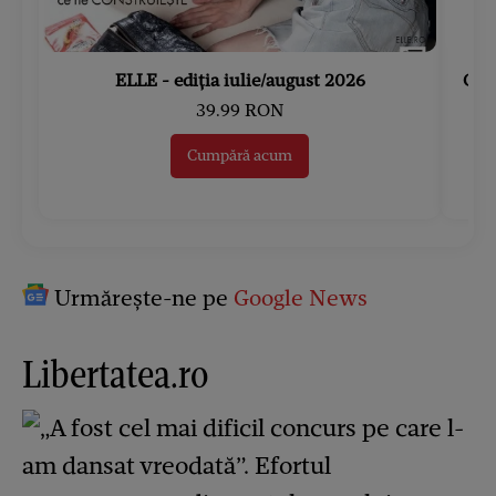
ELLE - ediția iulie/august 2026
Gard
39.99 RON
Cumpără acum
Urmărește-ne pe
Google News
Libertatea.ro