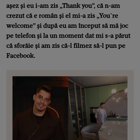
așez și eu i-am zis „Thank you”, că n-am
crezut că e român și el mi-a zis „You`re
welcome” și după eu am început să mă joc
pe telefon și la un moment dat mi s-a părut
că sforăie și am zis că-l filmez să-l pun pe
Facebook.