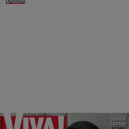
oglindă
'.