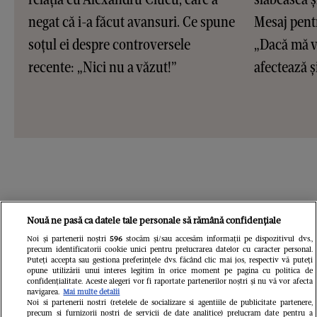
negat că i-a făcut avansuri. Ce spune
Mesaj pentr
soțul ei despre controversele
„Dacă mă ve
recente: „Nici nu a văzut!”
afectează și
Nouă ne pasă ca datele tale personale să rămână confidențiale
Noi și partenerii noștri
596
stocăm și/sau accesăm informații pe dispozitivul dvs.,
precum identificatorii cookie unici pentru prelucrarea datelor cu caracter personal.
Puteți accepta sau gestiona preferințele dvs. făcând clic mai jos, respectiv vă puteți
opune utilizării unui interes legitim în orice moment pe pagina cu politica de
confidențialitate. Aceste alegeri vor fi raportate partenerilor noștri și nu vă vor afecta
navigarea.
Mai multe detalii
Noi si partenerii nostri (retelele de socializare si agentiile de publicitate partenere,
precum si furnizorii nostri de servicii de date analitice) prelucram date pentru a