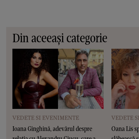
Din aceeași categorie
VEDETE SI EVENIMENTE
VEDETE S
Ioana Ginghină, adevărul despre
Oana Lis sp
relația cu Alexandru Ciucu, care a
slăbească ș