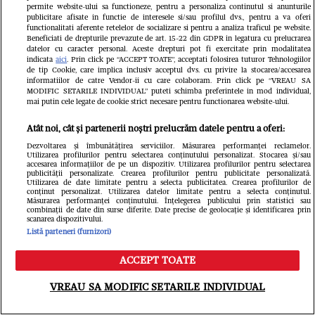
permite website-ului sa functioneze, pentru a personaliza continutul si anunturile
publicitare afisate in functie de interesele si/sau profilul dvs., pentru a va oferi
functionalitati aferente retelelor de socializare si pentru a analiza traficul pe website.
Beneficiati de drepturile prevazute de art. 15-22 din GDPR in legatura cu prelucrarea
datelor cu caracter personal. Aceste drepturi pot fi exercitate prin modalitatea
indicata
aici
. Prin click pe “ACCEPT TOATE”, acceptati folosirea tuturor Tehnologiilor
de tip Cookie, care implica inclusiv acceptul dvs. cu privire la stocarea/accesarea
informatiilor de catre Vendor-ii cu care colaboram. Prin click pe “VREAU SA
MODIFIC SETARILE INDIVIDUAL” puteti schimba preferintele in mod individual,
mai putin cele legate de cookie strict necesare pentru functionarea website-ului.
Atât noi, cât și partenerii noștri prelucrăm datele pentru a oferi:
Citește în continuare
Dezvoltarea și îmbunătățirea serviciilor. Măsurarea performanței reclamelor.
Utilizarea profilurilor pentru selectarea conținutului personalizat. Stocarea și/sau
accesarea informațiilor de pe un dispozitiv. Utilizarea profilurilor pentru selectarea
publicității personalizate. Crearea profilurilor pentru publicitate personalizată.
Utilizarea de date limitate pentru a selecta publicitatea. Crearea profilurilor de
conținut personalizat. Utilizarea datelor limitate pentru a selecta conținutul.
Măsurarea performanței conținutului. Înțelegerea publicului prin statistici sau
combinații de date din surse diferite. Date precise de geolocație și identificarea prin
scanarea dispozitivului.
Listă parteneri (furnizori)
ACCEPT TOATE
Meniu
Caută
VREAU SA MODIFIC SETARILE INDIVIDUAL