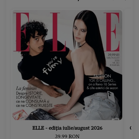
ELLE - ediția iulie/august 2026
Gard
39.99 RON