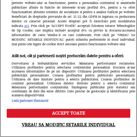
permite website-ului sa functioneze, pentru a personaliza continutul si anunturile
mărturisiri emoționante despre
publicitare afisate in functie de interesele si/sau profilul dvs., pentru a va oferi
functionalitati aferente retelelor de socializare si pentru a analiza traficul pe website.
bunicul său, la trei luni de la moartea
Beneficiati de drepturile prevazute de art. 15-22 din GDPR in legatura cu prelucrarea
datelor cu caracter personal. Aceste drepturi pot fi exercitate prin modalitatea
indicata
aici
. Prin click pe “ACCEPT TOATE”, acceptati folosirea tuturor Tehnologiilor
marelui antrenor: „Un om special,
de tip Cookie, care implica inclusiv acceptul dvs. cu privire la stocarea/accesarea
informatiilor de catre Vendor-ii cu care colaboram. Prin click pe “VREAU SA
extrem de apropiat de familie”
MODIFIC SETARILE INDIVIDUAL” puteti schimba preferintele in mod individual,
mai putin cele legate de cookie strict necesare pentru functionarea website-ului.
Atât noi, cât și partenerii noștri prelucrăm datele pentru a oferi:
Dezvoltarea și îmbunătățirea serviciilor. Măsurarea performanței reclamelor.
Utilizarea profilurilor pentru selectarea conținutului personalizat. Stocarea și/sau
accesarea informațiilor de pe un dispozitiv. Utilizarea profilurilor pentru selectarea
publicității personalizate. Crearea profilurilor pentru publicitate personalizată.
Utilizarea de date limitate pentru a selecta publicitatea. Crearea profilurilor de
conținut personalizat. Utilizarea datelor limitate pentru a selecta conținutul.
Măsurarea performanței conținutului. Înțelegerea publicului prin statistici sau
combinații de date din surse diferite. Date precise de geolocație și identificarea prin
scanarea dispozitivului.
Listă parteneri (furnizori)
ACCEPT TOATE
Meniu
Caută
VREAU SA MODIFIC SETARILE INDIVIDUAL