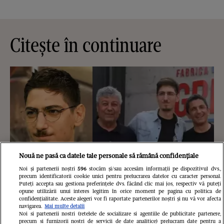
Citește în continuare
Nouă ne pasă ca datele tale personale să rămână confidențiale
Noi și partenerii noștri
596
stocăm și/sau accesăm informații pe dispozitivul dvs.,
precum identificatorii cookie unici pentru prelucrarea datelor cu caracter personal.
Puteți accepta sau gestiona preferințele dvs. făcând clic mai jos, respectiv vă puteți
opune utilizării unui interes legitim în orice moment pe pagina cu politica de
confidențialitate. Aceste alegeri vor fi raportate partenerilor noștri și nu vă vor afecta
navigarea.
Mai multe detalii
Noi si partenerii nostri (retelele de socializare si agentiile de publicitate partenere,
Nepotul lui Mircea Lucescu,
precum si furnizorii nostri de servicii de date analitice) prelucram date pentru a