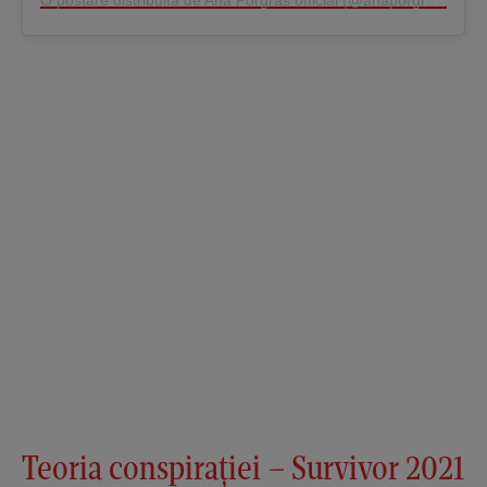
O postare distribuită de Ana Porgras official (@anaporgras_oficial)
Teoria conspirației – Survivor 2021