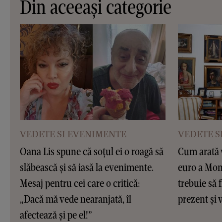
Din aceeași categorie
VEDETE SI EVENIMENTE
VEDETE S
Oana Lis spune că soțul ei o roagă să
Cum arată v
slăbească și să iasă la evenimente.
euro a Moni
Mesaj pentru cei care o critică:
trebuie să f
„Dacă mă vede nearanjată, îl
prezent și v
afectează și pe el!”