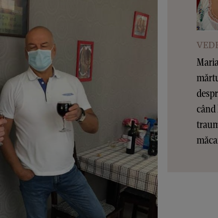
VEDE
Maria
mărtu
despr
când 
traum
măcar