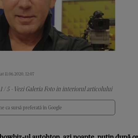
at 11.06.2020, 12:07
1 / 5 - Vezi Galeria Foto in interiorul articolului
e ca sursă preferată în Google
showbiz-ul autohton, azi noapte, puțin după o