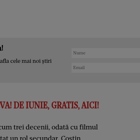
!
afla cele mai noi știri
A! DE IUNIE, GRATIS, AICI!
um trei decenii, odată cu filmul
etat un rol secundar, Costin