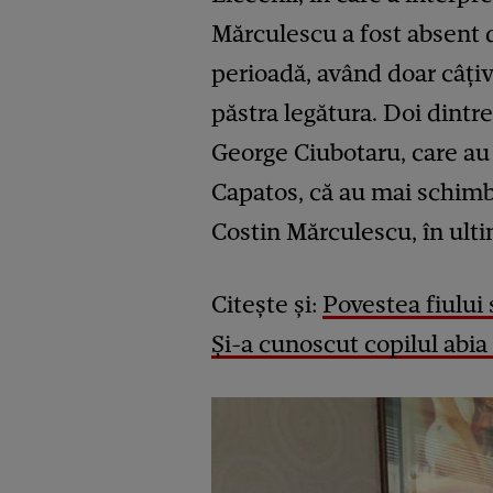
Mărculescu a fost absent d
perioadă, având doar câțiv
păstra legătura. Doi dintre
George Ciubotaru, care au 
Capatos, că au mai schimb
Costin Mărculescu, în ulti
Citește și:
Povestea fiului 
Și-a cunoscut copilul abia