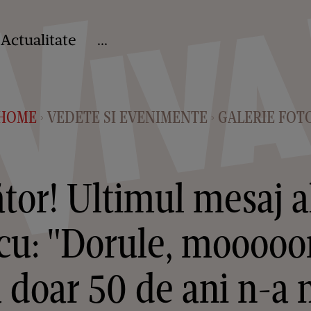
Actualitate
...
HOME
VEDETE SI EVENIMENTE
GALERIE FOT
>
>
or! Ultimul mesaj al
u: "Dorule, mooooor
 doar 50 de ani n-a