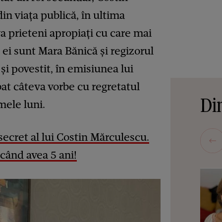
in viața publică, în ultima
a prieteni apropiați cu care mai
 ei sunt Mara Bănică și regizorul
și povestit, în emisiunea lui
at câteva vorbe cu regretatul
Din
mele luni.
secret al lui Costin Mărculescu.
 când avea 5 ani!