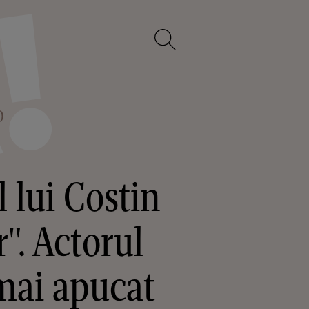
O
 lui Costin
". Actorul
 mai apucat