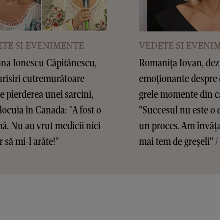
TE SI EVENIMENTE
VEDETE SI EVENI
na Ionescu Căpitănescu,
Romanița Iovan, dez
risiri cutremurătoare
emoționante despre 
e pierderea unei sarcini,
grele momente din ca
locuia în Canada: "A fost o
"Succesul nu este o d
ă. Nu au vrut medicii nici
un proces. Am învăț
 să mi-l arăte!"
mai tem de greșeli"