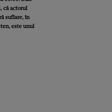
, că actorul
ă suflare, în
eten, este unul