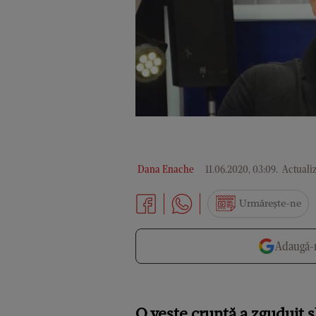
Dana Enache
11.06.2020, 03:09
.
Actualiz
Urmărește-ne
Adaugă-n
O veste cruntă a zguduit 