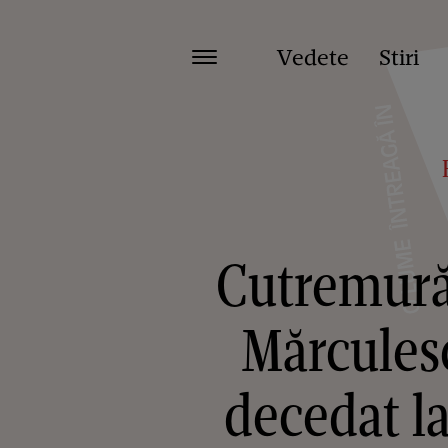
Vedete
Stiri
Cutremurăt
Mărculesc
decedat la