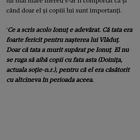
lui mai mare mereu s-ar fi comportat ca și
când doar el și copiii lui sunt importanți.
‘
Ce a scris acolo Ionuț e adevărat. Că tata era
foarte fericit pentru nașterea lui Vlăduț.
Doar că tata a murit supărat pe Ionuț
.
El nu
se ruga să aibă copii cu fata asta (Doinița,
actuala soție-n.r.), pentru că el era căsătorit
cu altcineva în perioada aceea.