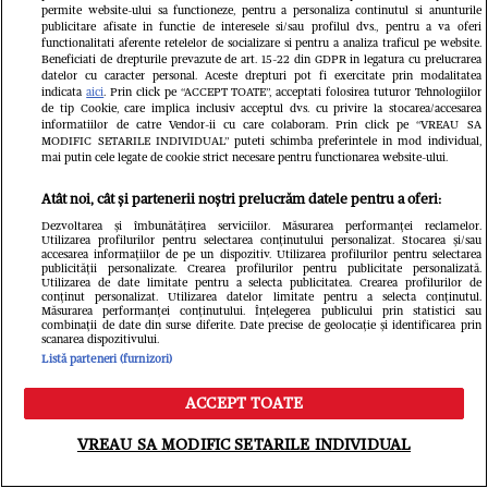
permite website-ului sa functioneze, pentru a personaliza continutul si anunturile
publicitare afisate in functie de interesele si/sau profilul dvs., pentru a va oferi
functionalitati aferente retelelor de socializare si pentru a analiza traficul pe website.
Beneficiati de drepturile prevazute de art. 15-22 din GDPR in legatura cu prelucrarea
datelor cu caracter personal. Aceste drepturi pot fi exercitate prin modalitatea
indicata
aici
. Prin click pe “ACCEPT TOATE”, acceptati folosirea tuturor Tehnologiilor
de tip Cookie, care implica inclusiv acceptul dvs. cu privire la stocarea/accesarea
informatiilor de catre Vendor-ii cu care colaboram. Prin click pe “VREAU SA
MODIFIC SETARILE INDIVIDUAL” puteti schimba preferintele in mod individual,
mai putin cele legate de cookie strict necesare pentru functionarea website-ului.
Atât noi, cât și partenerii noștri prelucrăm datele pentru a oferi:
Dezvoltarea și îmbunătățirea serviciilor. Măsurarea performanței reclamelor.
Utilizarea profilurilor pentru selectarea conținutului personalizat. Stocarea și/sau
accesarea informațiilor de pe un dispozitiv. Utilizarea profilurilor pentru selectarea
publicității personalizate. Crearea profilurilor pentru publicitate personalizată.
Utilizarea de date limitate pentru a selecta publicitatea. Crearea profilurilor de
conținut personalizat. Utilizarea datelor limitate pentru a selecta conținutul.
Măsurarea performanței conținutului. Înțelegerea publicului prin statistici sau
combinații de date din surse diferite. Date precise de geolocație și identificarea prin
scanarea dispozitivului.
Listă parteneri (furnizori)
Citește în continuare
ACCEPT TOATE
Meniu
Caută
VREAU SA MODIFIC SETARILE INDIVIDUAL