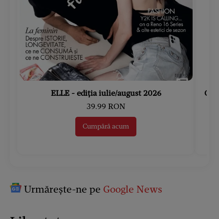
ELLE - ediția iulie/august 2026
Gard
39.99 RON
Cumpără acum
Urmărește-ne pe
Google News