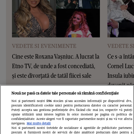
VEDETE SI EVENIMENTE
VEDETE S
Cine este Roxana Vașniuc. A lucrat la
Ce s-a întâ
Etno TV, de unde a fost concediată,
Cornel Luc
și este divorțată de tatăl fiicei sale
Insula iubir
devenit pări
este însărc
Nouă ne pasă ca datele tale personale să rămână confidențiale
Noi și partenerii noștri
596
stocăm și/sau accesăm informații pe dispozitivul dvs.,
precum identificatorii cookie unici pentru prelucrarea datelor cu caracter personal.
Puteți accepta sau gestiona preferințele dvs. făcând clic mai jos, respectiv vă puteți
opune utilizării unui interes legitim în orice moment pe pagina cu politica de
confidențialitate. Aceste alegeri vor fi raportate partenerilor noștri și nu vă vor afecta
navigarea.
Mai multe detalii
Noi si partenerii nostri (retelele de socializare si agentiile de publicitate partenere,
precum si furnizorii nostri de servicii de date analitice) prelucram date pentru a