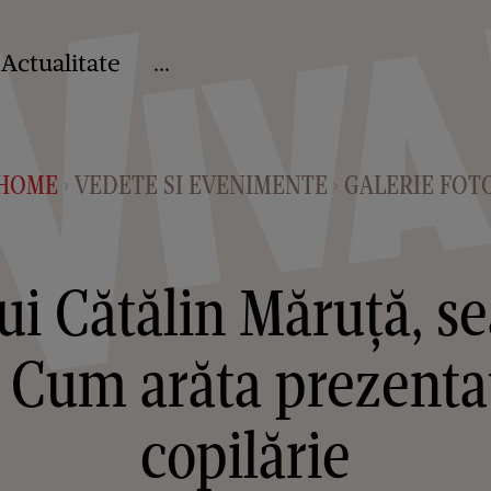
Actualitate
...
HOME
VEDETE SI EVENIMENTE
GALERIE FOT
>
>
 lui Cătălin Măruță, s
i! Cum arăta prezenta
copilărie