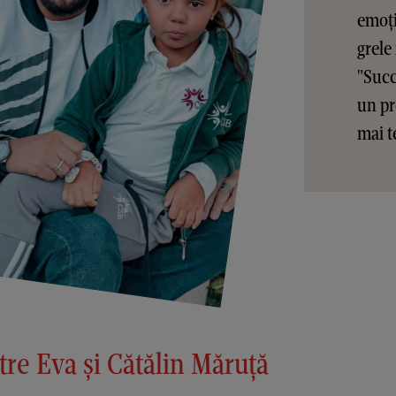
emoți
grele
"Succ
un pr
mai t
tre Eva și Cătălin Măruță