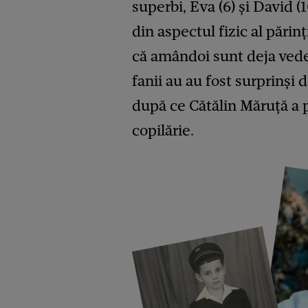
superbi, Eva (6) și David 
din aspectul fizic al părinți
că amândoi sunt deja vede
fanii au au fost surprinși 
după ce Cătălin Măruță a p
copilărie.