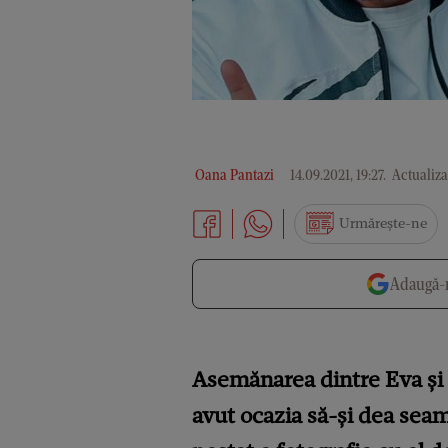
Oana Pantazi
14.09.2021, 19:27
.
Actualizat
Urmărește-ne
Adaugă-n
Asemănarea dintre Eva și C
avut ocazia să-și dea sea