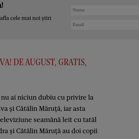
!
afla cele mai noi știri
VA! DE AUGUST, GRATIS,
nu ai niciun dubiu cu privire la
va și Cătălin Măruță, iar asta
eleviziune seamănă leit cu tatăl
ndra și Cătălin Măruță au doi copii