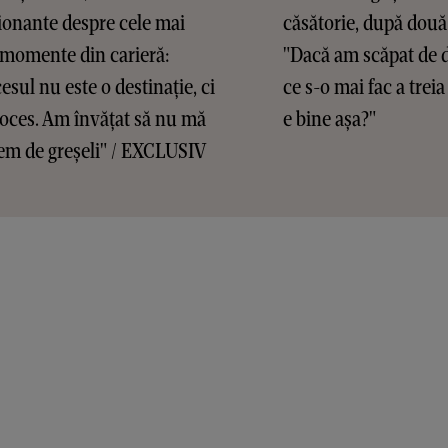
onante despre cele mai
căsătorie, după două
 momente din carieră:
"Dacă am scăpat de d
esul nu este o destinație, ci
ce s-o mai fac a treia
oces. Am învățat să nu mă
e bine așa?"
em de greșeli" / EXCLUSIV