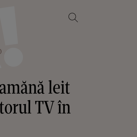
O
eamănă leit
torul TV în