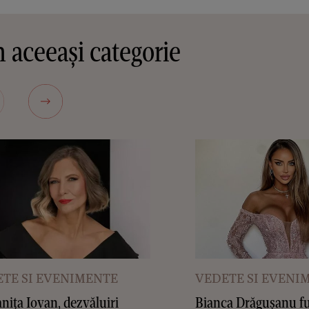
 aceeași categorie
TE SI EVENIMENTE
VEDETE SI EVENI
ița Iovan, dezvăluiri
Bianca Drăgușanu f