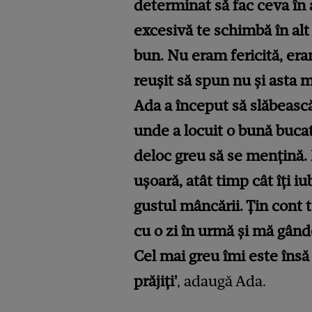
determinat să fac ceva în 
excesivă te schimbă în alt
bun. Nu eram fericită, e
reușit să spun nu și asta m
Ada a început să slăbească
unde a locuit o bună bucat
deloc greu să se mențină.
ușoară, atât timp cât îți i
gustul mâncării. Țin cont
cu o zi în urmă și mă gân
Cel mai greu îmi este însă 
prăjiți'
, adaugă Ada.