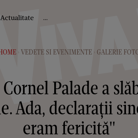
Actualitate
...
HOME
VEDETE SI EVENIMENTE
GALERIE FOT
>
>
i Cornel Palade a slă
. Ada, declarații si
eram fericită"