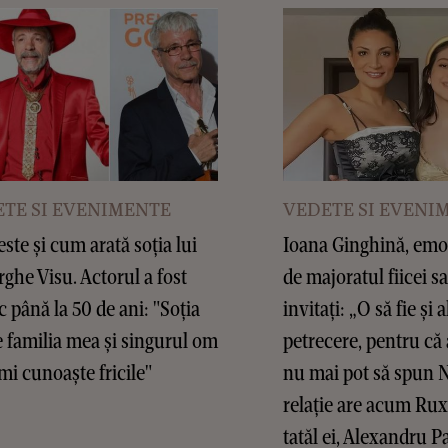
TE SI EVENIMENTE
VEDETE SI EVENI
este și cum arată soția lui
Ioana Ginghină, emoț
ghe Visu. Actorul a fost
de majoratul fiicei sa
c până la 50 de ani: "Soția
invitați: „O să fie și a
 familia mea și singurul om
petrecere, pentru că 
mi cunoaște fricile"
nu mai pot să spun 
relație are acum Ru
tatăl ei, Alexandru P