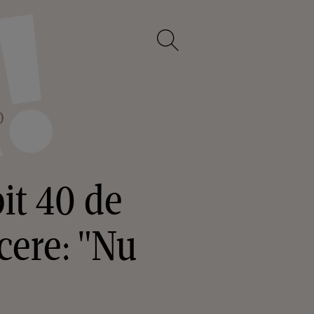
O
bit 40 de
ncere: "Nu