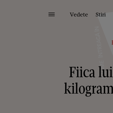
Vedete
Stiri
Fiica lu
kilograme