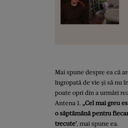
Mai spune despre ea că are 
îngropată de vie și să nu în
poate opri din a urmări rea
Antena 1.
„Cel mai greu es
o săptămână pentru fiecar
trecute'
, mai spune ea.