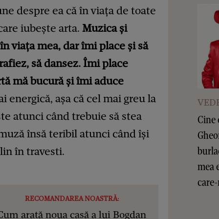
une despre ea că în viața de toate
care iubește arta.
Muzica și
în viața mea, dar îmi place și să
rafiez, să dansez. Îmi place
rtă mă bucură și îmi aduce
i energică, așa că cel mai greu la
VEDE
te atunci când trebuie să stea
Cine 
muză însă teribil atunci când își
Gheor
burla
n în travesti.
mea e
care-
RECOMANDAREA NOASTRĂ:
Cum arată noua casă a lui Bogdan