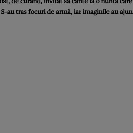
ost, de curând, invitat să cânte la o nuntă car
S-au tras focuri de armă, iar imaginile au ajun