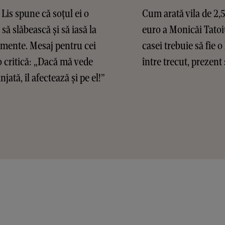
Lis spune că soțul ei o
Cum arată vila de 2,
 să slăbească și să iasă la
euro a Monicăi Tatoi
mente. Mesaj pentru cei
casei trebuie să fie o
o critică: „Dacă mă vede
între trecut, prezent 
jată, îl afectează și pe el!”