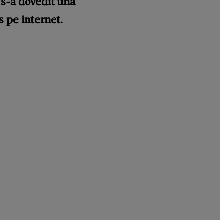
e s-a dovedit una
s pe internet.