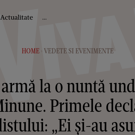
Actualitate
...
HOME
VEDETE SI EVENIMENTE
>
 armă la o nuntă und
inune. Primele decla
stului: „Ei și-au asu