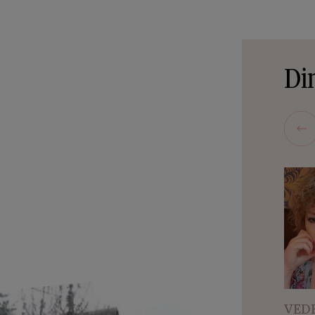
Din
VEDE