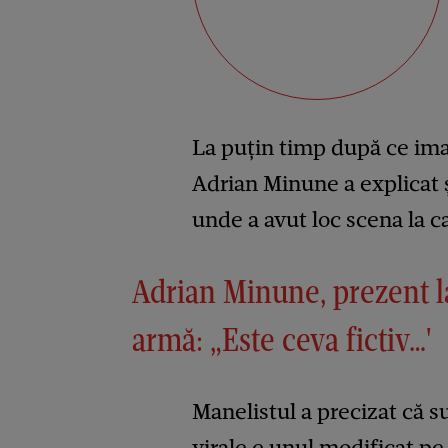
La puțin timp după ce imag
Adrian Minune a explicat ș
unde a avut loc scena la ca
Adrian Minune, prezent l
armă: „Este ceva fictiv…'
Manelistul a precizat că su
virale e unul modificat pe 