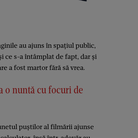
inile au ajuns în spațiul public,
i ce s-a întâmplat de fapt, dar și
re a fost martor fără să vrea.
a o nuntă cu focuri de
netul puștilor al filmării ajunse
calculator, însă într-adevăr au