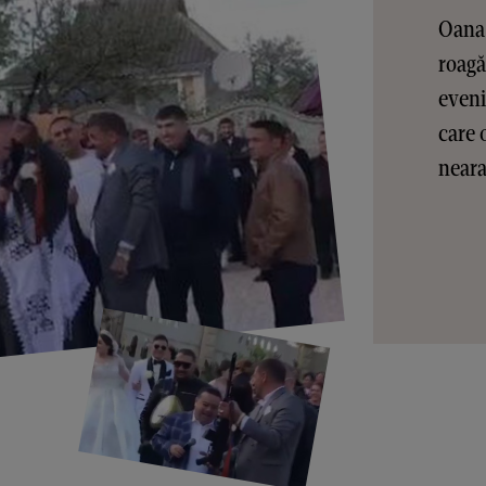
Oana 
roagă
eveni
care 
nearan