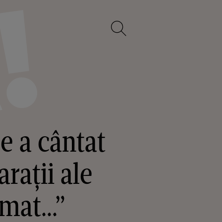
e a cântat
rații ale
mat...”