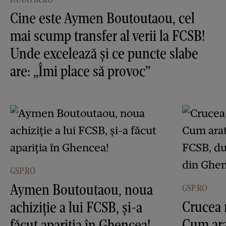
Cine este Aymen Boutoutaou, cel
mai scump transfer al verii la FCSB!
Unde excelează și ce puncte slabe
are: „Îmi place să provoc”
GSP.RO
Aymen Boutoutaou, noua
GSP.RO
Crucea 
achiziție a lui FCSB, și-a
Cum ara
făcut apariția în Ghencea!