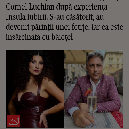
Cornel Luchian după experiența
Insula iubirii. S-au căsătorit, au
devenit părinții unei fetițe, iar ea este
însărcinată cu băiețel