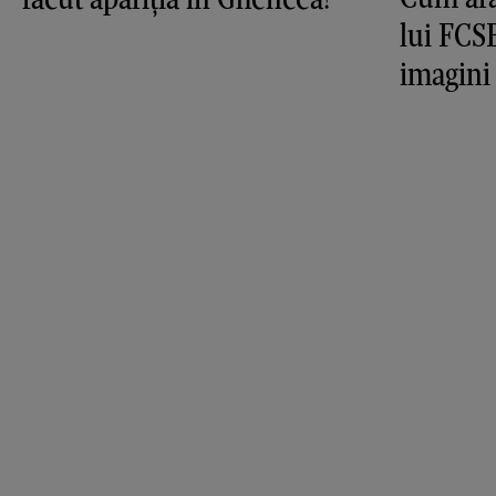
lui FCS
imagini