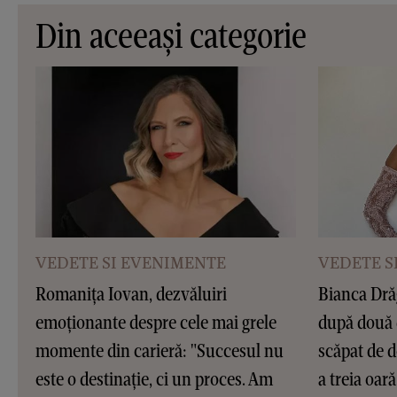
Din aceeași categorie
VEDETE SI EVENIMENTE
VEDETE S
Romanița Iovan, dezvăluiri
Bianca Dră
emoționante despre cele mai grele
după două 
momente din carieră: "Succesul nu
scăpat de d
este o destinație, ci un proces. Am
a treia oar