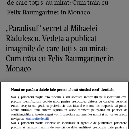
„Paradisul” secret al Mihaelei
Rădulescu. Vedeta a publicat
imaginile de care toți s-au mirat:
Cum trăia cu Felix Baumgartner în
Monaco
Nouă ne pasă ca datele tale personale să rămână confidențiale
Noi și partenerii noștri
596
stocăm și/sau accesăm informații pe dispozitivul dvs.,
precum identificatorii cookie unici pentru prelucrarea datelor cu caracter personal.
Puteți accepta sau gestiona preferințele dvs. făcând clic mai jos, respectiv vă puteți
opune utilizării unui interes legitim în orice moment pe pagina cu politica de
confidențialitate. Aceste alegeri vor fi raportate partenerilor noștri și nu vă vor afecta
navigarea.
Mai multe detalii
Noi si partenerii nostri (retelele de socializare si agentiile de publicitate partenere,
precum si furnizorii nostri de servicii de date analitice) prelucram date pentru a