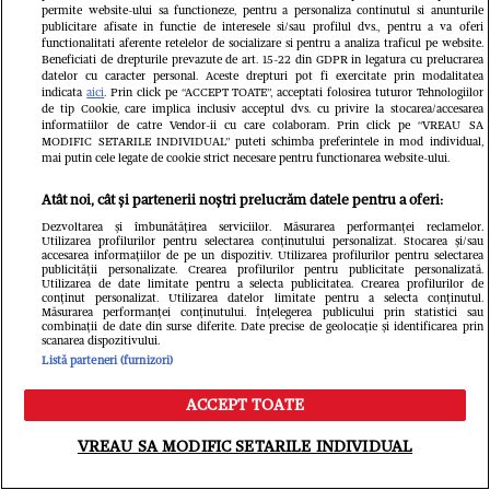
permite website-ului sa functioneze, pentru a personaliza continutul si anunturile
„Rămâi sexy!” Cum s-a
publicitare afisate in functie de interesele si/sau profilul dvs., pentru a va oferi
functionalitati aferente retelelor de socializare si pentru a analiza traficul pe website.
afișat Loredana Groza la o
Beneficiati de drepturile prevazute de art. 15-22 din GDPR in legatura cu prelucrarea
datelor cu caracter personal. Aceste drepturi pot fi exercitate prin modalitatea
Fără inh
indicata
aici
. Prin click pe “ACCEPT TOATE”, acceptati folosirea tuturor Tehnologiilor
piscină de lux din Monaco,
de tip Cookie, care implica inclusiv acceptul dvs. cu privire la stocarea/accesarea
Arina S
informatiilor de catre Vendor-ii cu care colaboram. Prin click pe “VREAU SA
după spectacolele verii
MODIFIC SETARILE INDIVIDUAL” puteti schimba preferintele in mod individual,
mai putin cele legate de cookie strict necesare pentru functionarea website-ului.
ca o di
Atât noi, cât și partenerii noștri prelucrăm datele pentru a oferi:
de la 
Dezvoltarea și îmbunătățirea serviciilor. Măsurarea performanței reclamelor.
Utilizarea profilurilor pentru selectarea conținutului personalizat. Stocarea și/sau
accesarea informațiilor de pe un dispozitiv. Utilizarea profilurilor pentru selectarea
publicității personalizate. Crearea profilurilor pentru publicitate personalizată.
Utilizarea de date limitate pentru a selecta publicitatea. Crearea profilurilor de
conținut personalizat. Utilizarea datelor limitate pentru a selecta conținutul.
Măsurarea performanței conținutului. Înțelegerea publicului prin statistici sau
combinații de date din surse diferite. Date precise de geolocație și identificarea prin
scanarea dispozitivului.
Avantaje
Listă parteneri (furnizori)
ACCEPT TOATE
Meniu
Caută
VREAU SA MODIFIC SETARILE INDIVIDUAL