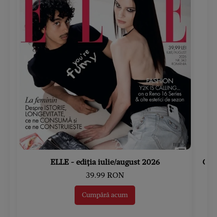
ELLE - ediția iulie/august 2026
Gard
39.99 RON
Cumpără acum