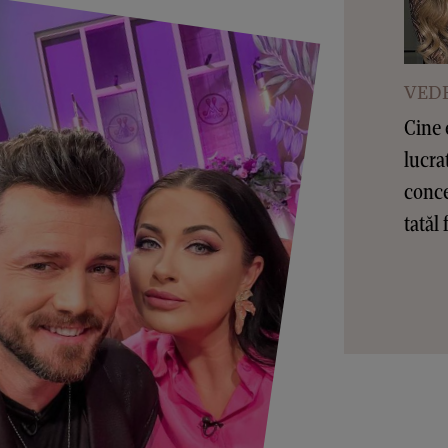
VEDE
Cine 
lucra
conce
tatăl 