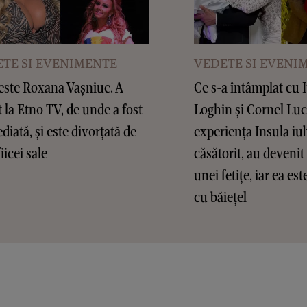
TE SI EVENIMENTE
VEDETE SI EVENI
este Roxana Vașniuc. A
Ce s-a întâmplat cu 
t la Etno TV, de unde a fost
Loghin și Cornel Lu
diată, și este divorțată de
experiența Insula iub
fiicei sale
căsătorit, au devenit 
unei fetițe, iar ea es
cu băiețel