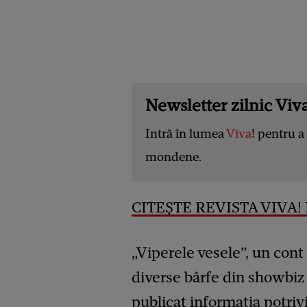
Newsletter zilnic Viva
Intră în lumea
Viva
! pentru a 
mondene.
CITEȘTE REVISTA VIVA! D
„Viperele vesele”, un con
diverse bârfe din showbiz 
publicat informația potrivi