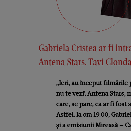
Gabriela Cristea ar fi int
Antena Stars. Tavi Clond
„Ieri, au început filmăril
nu te vezi', Antena Stars, 
care, se pare, ca ar fi fost
Astfel, la ora 19.00, Gabri
și a emisiunii Mireasă – Cap