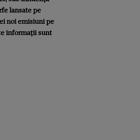
ârfe lansate pe
nei noi emisiuni pe
te informații sunt