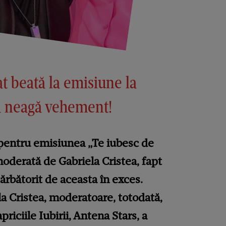
rat beată la emisiune la
a neagă vehement!
e pentru emisiunea „Te iubesc de
moderată de Gabriela Cristea, fapt
 sărbătorit de aceasta în exces.
ela Cristea, moderatoare, totodată,
riciile Iubirii, Antena Stars, a