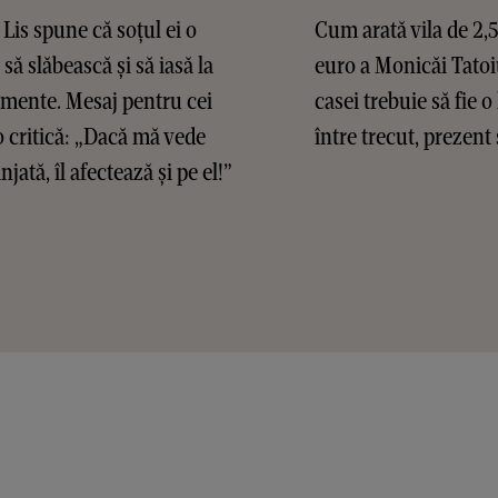
Lis spune că soțul ei o
Cum arată vila de 2,
 să slăbească și să iasă la
euro a Monicăi Tatoi
mente. Mesaj pentru cei
casei trebuie să fie o
o critică: „Dacă mă vede
între trecut, prezent 
jată, îl afectează și pe el!”