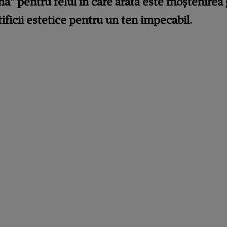
nă" pentru felul în care arată este moștenirea 
tificii estetice pentru un ten impecabil.