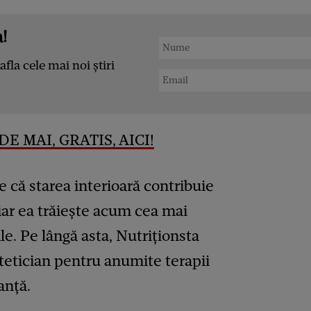
!
afla cele mai noi știri
E MAI, GRATIS, AICI!
e că starea interioară contribuie
iar ea trăiește acum cea mai
ale. Pe lângă asta, Nutriționsta
tetician pentru anumite terapii
anță.