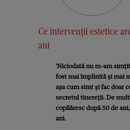
Ce intervenții estetice ar
ani
'Niciodată nu m-am simțit
fost mai împlinită și mai 
așa cum simt și fac doar 
secretul tinereții. De mul
copilăresc după 50 de ani
ani.