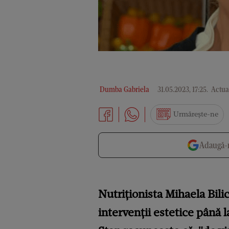
Dumba Gabriela
31.05.2023, 17:25
.
Actual
Urmărește-ne
Adaugă-n
Nutriționista Mihaela Bilic
intervenții estetice până 