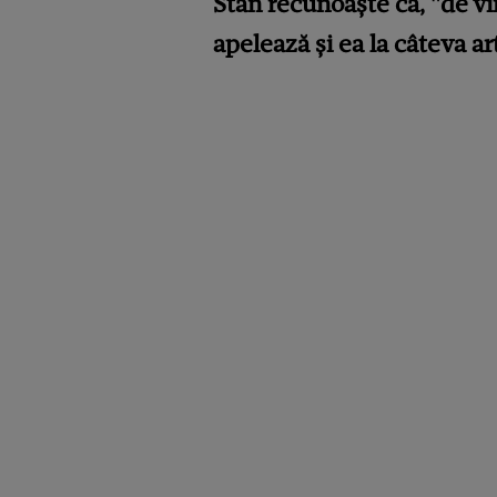
Stan recunoaște că, "de vi
apelează și ea la câteva ar