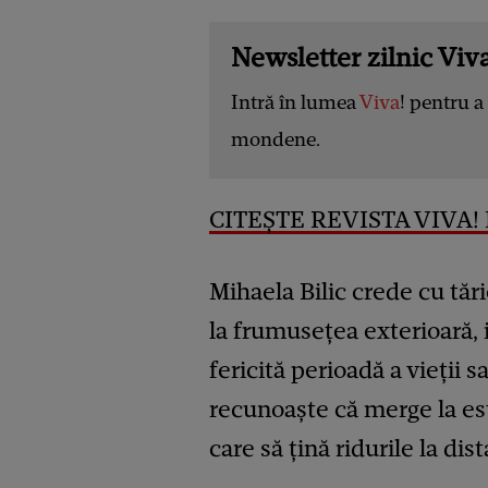
Newsletter zilnic Viva
Intră în lumea
Viva
! pentru a 
mondene.
CITEȘTE REVISTA VIVA! D
Mihaela Bilic crede cu tări
la frumusețea exterioară, 
fericită perioadă a vieții s
recunoaște că merge la es
care să țină ridurile la dist