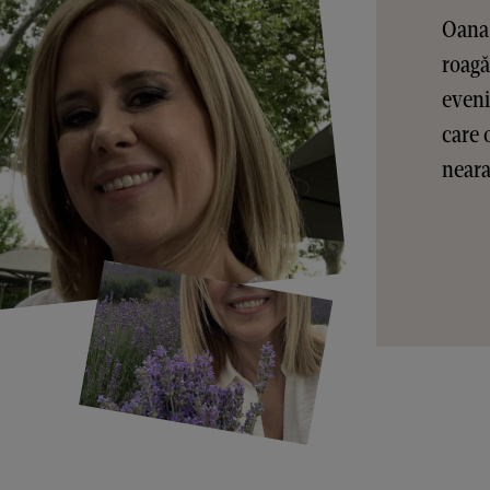
Oana 
roagă
eveni
care 
nearan