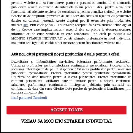
permite website-ului sa functioneze, pentru a personaliza continutul si anunturile
publicitare afisate in functie de interesele si/sau profilul dvs., pentru a va oferi
functionalitati aferente retelelor de socializare si pentru a analiza traficul pe website.
Beneficiati de drepturile prevazute de art. 15-22 din GDPR in legatura cu prelucrarea
datelor cu caracter personal. Aceste drepturi pot fi exercitate prin modalitatea
indicata
aici
. Prin click pe “ACCEPT TOATE”, acceptati folosirea tuturor Tehnologiilor
de tip Cookie, care implica inclusiv acceptul dvs. cu privire la stocarea/accesarea
informatiilor de catre Vendor-ii cu care colaboram. Prin click pe “VREAU SA
MODIFIC SETARILE INDIVIDUAL” puteti schimba preferintele in mod individual,
mai putin cele legate de cookie strict necesare pentru functionarea website-ului.
Atât noi, cât și partenerii noștri prelucrăm datele pentru a oferi:
Dezvoltarea și îmbunătățirea serviciilor. Măsurarea performanței reclamelor.
Utilizarea profilurilor pentru selectarea conținutului personalizat. Stocarea și/sau
Din aceeași categorie
accesarea informațiilor de pe un dispozitiv. Utilizarea profilurilor pentru selectarea
publicității personalizate. Crearea profilurilor pentru publicitate personalizată.
Utilizarea de date limitate pentru a selecta publicitatea. Crearea profilurilor de
conținut personalizat. Utilizarea datelor limitate pentru a selecta conținutul.
Măsurarea performanței conținutului. Înțelegerea publicului prin statistici sau
combinații de date din surse diferite. Date precise de geolocație și identificarea prin
scanarea dispozitivului.
Listă parteneri (furnizori)
ACCEPT TOATE
Meniu
Caută
VREAU SA MODIFIC SETARILE INDIVIDUAL