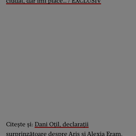
ciudat, dar îmi place…'/ EXCLUSIV
Citește și:
Dani Oțil, declarații
surprinzătoare despre Aris și Alexia Eram,