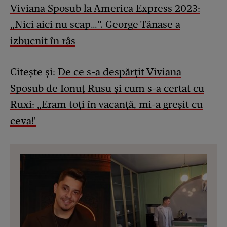
Viviana Sposub la America Express 2023:
„Nici aici nu scap…”. George Tănase a
izbucnit în râs
Citește și:
De ce s-a despărțit Viviana
Sposub de Ionuț Rusu și cum s-a certat cu
Ruxi: „Eram toți în vacanță, mi-a greșit cu
ceva!'