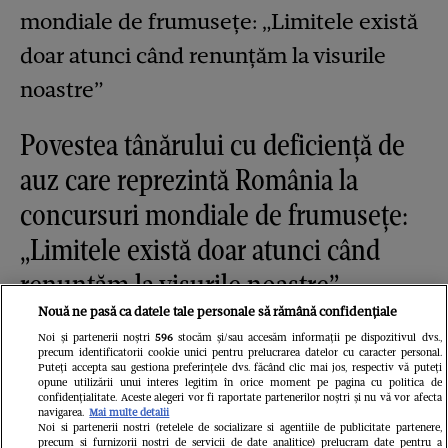
Povestea tânărului cu deficiență de
auz care reprezintă România la
concursuri mondiale de frumusețe:
„Limitele există doar atunci când
renunțăm la visurile noastre”
Nouă ne pasă ca datele tale personale să rămână confidențiale
Noi și partenerii noștri
596
stocăm și/sau accesăm informații pe dispozitivul dvs.,
precum identificatorii cookie unici pentru prelucrarea datelor cu caracter personal.
Puteți accepta sau gestiona preferințele dvs. făcând clic mai jos, respectiv vă puteți
opune utilizării unui interes legitim în orice moment pe pagina cu politica de
confidențialitate. Aceste alegeri vor fi raportate partenerilor noștri și nu vă vor afecta
navigarea.
Mai multe detalii
Noi si partenerii nostri (retelele de socializare si agentiile de publicitate partenere,
precum si furnizorii nostri de servicii de date analitice) prelucram date pentru a