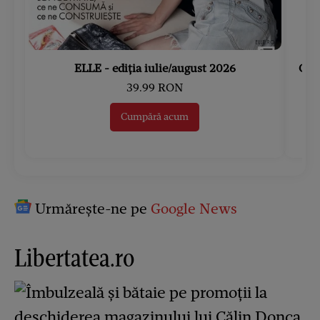
ELLE - ediția iulie/august 2026
Gard
39.99 RON
Cumpără acum
Urmărește-ne pe
Google News
Libertatea.ro