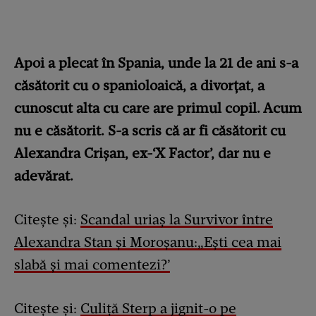
Apoi a plecat în Spania, unde la 21 de ani s-a
căsătorit cu o spanioloaică, a divorţat, a
cunoscut alta cu care are primul copil. Acum
nu e căsătorit. S-a scris că ar fi căsătorit cu
Alexandra Crişan, ex-‘X Factor’, dar nu e
adevărat.
Citește și:
Scandal uriaș la Survivor între
Alexandra Stan și Moroșanu:„Ești cea mai
slabă și mai comentezi?’
Citește și:
Culiță Sterp a jignit-o pe