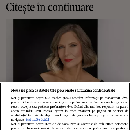
Citește în continuare
Nouă ne pasă ca datele tale personale să rămână confidențiale
Noi și partenerii noștri
596
stocăm și/sau accesăm informații pe dispozitivul dvs.,
precum identificatorii cookie unici pentru prelucrarea datelor cu caracter personal.
Romanița Iovan, dezvăluiri
Puteți accepta sau gestiona preferințele dvs. făcând clic mai jos, respectiv vă puteți
opune utilizării unui interes legitim în orice moment pe pagina cu politica de
confidențialitate. Aceste alegeri vor fi raportate partenerilor noștri și nu vă vor afecta
emoționante despre cele mai grele
navigarea.
Mai multe detalii
Noi si partenerii nostri (retelele de socializare si agentiile de publicitate partenere,
momente din carieră: "Succesul nu
precum si furnizorii nostri de servicii de date analitice) prelucram date pentru a