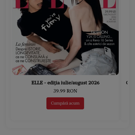
ELLE - ediția iulie/august 2026
Gard
39.99 RON
Cumpără acum