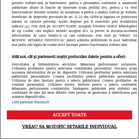
permite website-ului sa functioneze, pentru a personaliza continutul si anunturile
este o destinație, ci un proces. Am
publicitare afisate in functie de interesele si/sau profilul dvs., pentru a va oferi
functionalitati aferente retelelor de socializare si pentru a analiza traficul pe website.
Beneficiati de drepturile prevazute de art. 15-22 din GDPR in legatura cu prelucrarea
învățat să nu mă mai tem de greșeli"
datelor cu caracter personal. Aceste drepturi pot fi exercitate prin modalitatea
indicata
aici
. Prin click pe “ACCEPT TOATE”, acceptati folosirea tuturor Tehnologiilor
/ EXCLUSIV
de tip Cookie, care implica inclusiv acceptul dvs. cu privire la stocarea/accesarea
informatiilor de catre Vendor-ii cu care colaboram. Prin click pe “VREAU SA
MODIFIC SETARILE INDIVIDUAL” puteti schimba preferintele in mod individual,
mai putin cele legate de cookie strict necesare pentru functionarea website-ului.
Atât noi, cât și partenerii noștri prelucrăm datele pentru a oferi:
Dezvoltarea și îmbunătățirea serviciilor. Măsurarea performanței reclamelor.
Utilizarea profilurilor pentru selectarea conținutului personalizat. Stocarea și/sau
accesarea informațiilor de pe un dispozitiv. Utilizarea profilurilor pentru selectarea
publicității personalizate. Crearea profilurilor pentru publicitate personalizată.
Utilizarea de date limitate pentru a selecta publicitatea. Crearea profilurilor de
conținut personalizat. Utilizarea datelor limitate pentru a selecta conținutul.
Măsurarea performanței conținutului. Înțelegerea publicului prin statistici sau
combinații de date din surse diferite. Date precise de geolocație și identificarea prin
scanarea dispozitivului.
Listă parteneri (furnizori)
ACCEPT TOATE
Meniu
Caută
VREAU SA MODIFIC SETARILE INDIVIDUAL