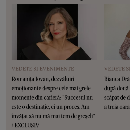
VEDETE SI EVENIMENTE
VEDETE S
Romanița Iovan, dezvăluiri
Bianca Dră
emoționante despre cele mai grele
după două 
momente din carieră: "Succesul nu
scăpat de d
este o destinație, ci un proces. Am
a treia oar
învățat să nu mă mai tem de greșeli"
/ EXCLUSIV