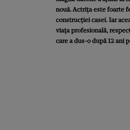
nouă. Actrița este foarte f
construcției casei. Iar ac
viața profesională, respec
care a dus-o după 12 ani p