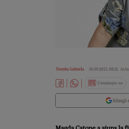
Dumba Gabriela
30.09.2023, 08:21
.
Actua
Urmărește-ne
Adaugă-n
Magda Catone a ajuns la fi