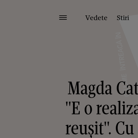
Vedete
Stiri
Magda Cato
"E o reali
reușit". Cu