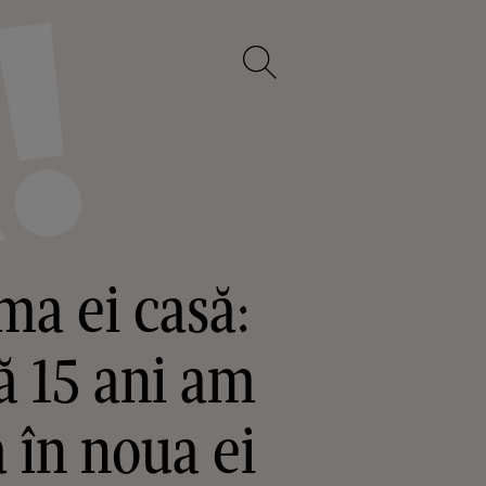
ma ei casă:
ă 15 ani am
a în noua ei