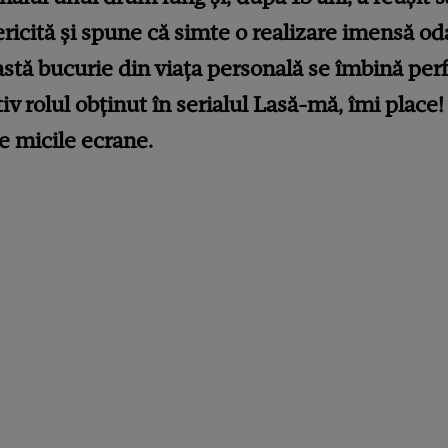
ericită și spune că simte o realizare imensă od
eastă bucurie din viața personală se îmbină per
tiv rolul obținut în serialul Lasă-mă, îmi place
e micile ecrane.