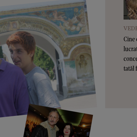
VEDE
Cine 
lucra
conce
tatăl 