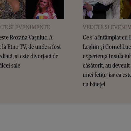
TE SI EVENIMENTE
VEDETE SI EVENI
este Roxana Vașniuc. A
Ce s-a întâmplat cu 
t la Etno TV, de unde a fost
Loghin și Cornel Lu
diată, și este divorțată de
experiența Insula iub
fiicei sale
căsătorit, au devenit 
unei fetițe, iar ea es
cu băiețel