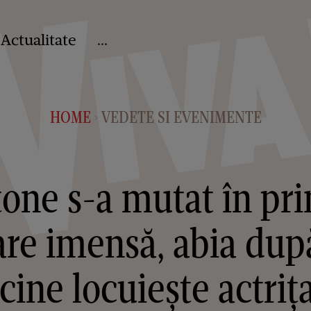
Actualitate
...
HOME
VEDETE SI EVENIMENTE
>
ne s-a mutat în pri
zare imensă, abia dup
 cine locuiește actriț