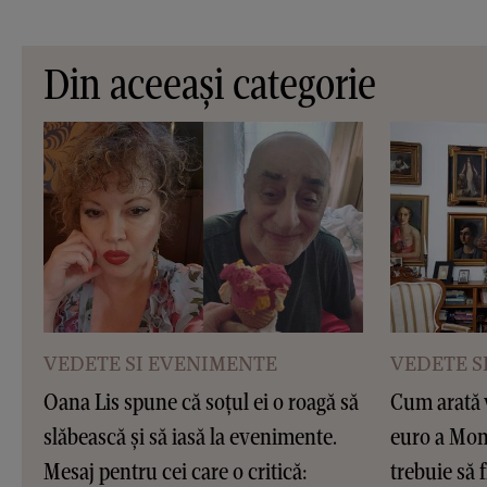
Din aceeași categorie
VEDETE SI EVENIMENTE
VEDETE S
Oana Lis spune că soțul ei o roagă să
Cum arată v
slăbească și să iasă la evenimente.
euro a Moni
Mesaj pentru cei care o critică:
trebuie să f