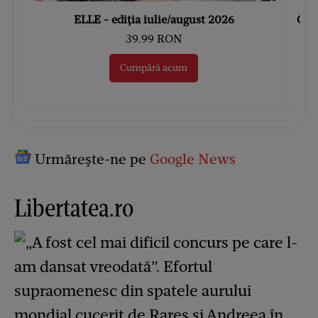
ELLE - ediția iulie/august 2026
Gard
39.99 RON
Cumpără acum
Urmărește-ne pe
Google News
Libertatea.ro