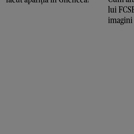
lui FCS
imagini