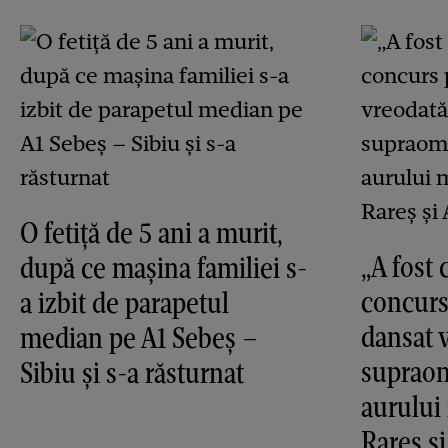
O fetiță de 5 ani a murit,
„A fost 
după ce mașina familiei s-
concurs
a izbit de parapetul
dansat v
median pe A1 Sebeș –
supraom
Sibiu și s-a răsturnat
aurului
Rareș ș