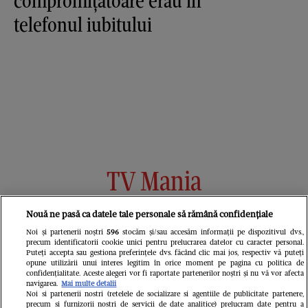
compromiţătoare erau în
telefonul iubitului
TV Mania
Nouă ne pasă ca datele tale personale să rămână confidențiale
Noi și partenerii noștri
596
stocăm și/sau accesăm informații pe dispozitivul dvs.,
precum identificatorii cookie unici pentru prelucrarea datelor cu caracter personal.
Puteți accepta sau gestiona preferințele dvs. făcând clic mai jos, respectiv vă puteți
opune utilizării unui interes legitim în orice moment pe pagina cu politica de
confidențialitate. Aceste alegeri vor fi raportate partenerilor noștri și nu vă vor afecta
navigarea.
Mai multe detalii
Noi si partenerii nostri (retelele de socializare si agentiile de publicitate partenere,
precum si furnizorii nostri de servicii de date analitice) prelucram date pentru a