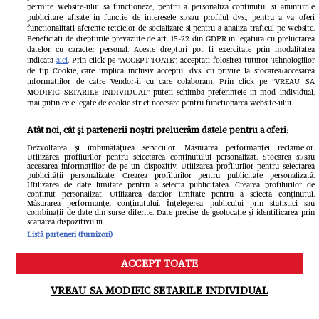
permite website-ului sa functioneze, pentru a personaliza continutul si anunturile
publicitare afisate in functie de interesele si/sau profilul dvs., pentru a va oferi
functionalitati aferente retelelor de socializare si pentru a analiza traficul pe website.
„Paradisul” secret al Mihaelei
Beneficiati de drepturile prevazute de art. 15-22 din GDPR in legatura cu prelucrarea
datelor cu caracter personal. Aceste drepturi pot fi exercitate prin modalitatea
indicata
aici
. Prin click pe “ACCEPT TOATE”, acceptati folosirea tuturor Tehnologiilor
Rădulescu. Vedeta a publicat
de tip Cookie, care implica inclusiv acceptul dvs. cu privire la stocarea/accesarea
informatiilor de catre Vendor-ii cu care colaboram. Prin click pe “VREAU SA
imaginile de care toți s-au mirat:
MODIFIC SETARILE INDIVIDUAL” puteti schimba preferintele in mod individual,
mai putin cele legate de cookie strict necesare pentru functionarea website-ului.
Cum trăia cu Felix Baumgartner în
Atât noi, cât și partenerii noștri prelucrăm datele pentru a oferi:
Monaco
Dezvoltarea și îmbunătățirea serviciilor. Măsurarea performanței reclamelor.
Utilizarea profilurilor pentru selectarea conținutului personalizat. Stocarea și/sau
accesarea informațiilor de pe un dispozitiv. Utilizarea profilurilor pentru selectarea
publicității personalizate. Crearea profilurilor pentru publicitate personalizată.
Utilizarea de date limitate pentru a selecta publicitatea. Crearea profilurilor de
conținut personalizat. Utilizarea datelor limitate pentru a selecta conținutul.
Măsurarea performanței conținutului. Înțelegerea publicului prin statistici sau
combinații de date din surse diferite. Date precise de geolocație și identificarea prin
scanarea dispozitivului.
Listă parteneri (furnizori)
ACCEPT TOATE
Meniu
Caută
VREAU SA MODIFIC SETARILE INDIVIDUAL
„Rămâi sexy!” Cum s-a