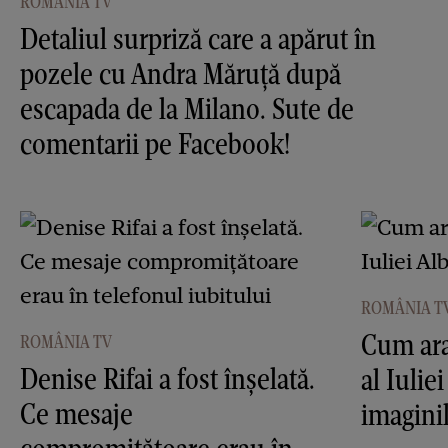
ROMÂNIA TV
Detaliul surpriză care a apărut în
pozele cu Andra Măruţă după
escapada de la Milano. Sute de
comentarii pe Facebook!
ROMÂNIA T
Cum ara
ROMÂNIA TV
Denise Rifai a fost înşelată.
al Iulie
Ce mesaje
imagini