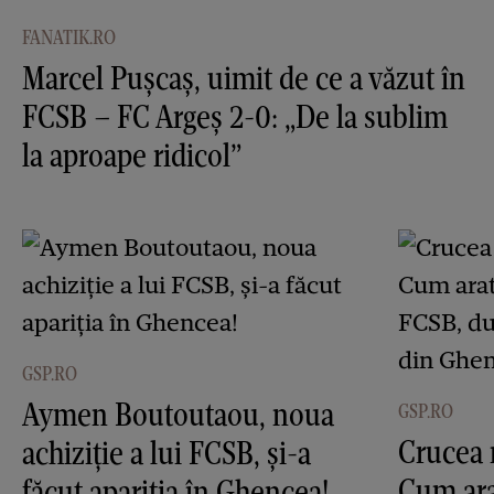
FANATIK.RO
Marcel Pușcaș, uimit de ce a văzut în
FCSB – FC Argeș 2-0: „De la sublim
la aproape ridicol”
GSP.RO
Aymen Boutoutaou, noua
GSP.RO
Crucea 
achiziție a lui FCSB, și-a
Cum ara
făcut apariția în Ghencea!