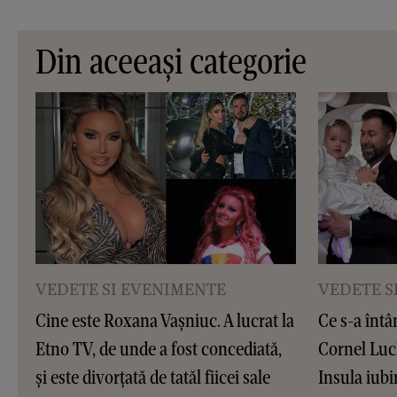
Din aceeași categorie
VEDETE SI EVENIMENTE
VEDETE S
Cine este Roxana Vașniuc. A lucrat la
Ce s-a întâ
Etno TV, de unde a fost concediată,
Cornel Luc
și este divorțată de tatăl fiicei sale
Insula iubir