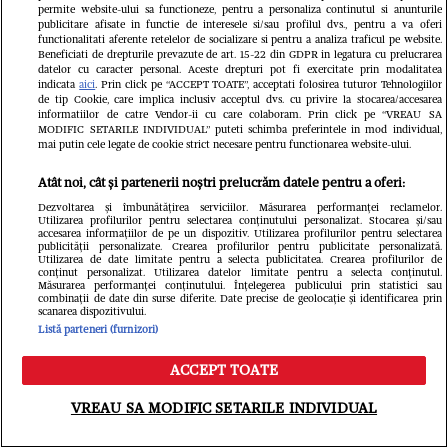
permite website-ului sa functioneze, pentru a personaliza continutul si anunturile
publicitare afisate in functie de interesele si/sau profilul dvs., pentru a va oferi
functionalitati aferente retelelor de socializare si pentru a analiza traficul pe website.
Beneficiati de drepturile prevazute de art. 15-22 din GDPR in legatura cu prelucrarea
Citește în continuare
datelor cu caracter personal. Aceste drepturi pot fi exercitate prin modalitatea
indicata
aici
. Prin click pe “ACCEPT TOATE”, acceptati folosirea tuturor Tehnologiilor
de tip Cookie, care implica inclusiv acceptul dvs. cu privire la stocarea/accesarea
informatiilor de catre Vendor-ii cu care colaboram. Prin click pe “VREAU SA
MODIFIC SETARILE INDIVIDUAL” puteti schimba preferintele in mod individual,
mai putin cele legate de cookie strict necesare pentru functionarea website-ului.
Atât noi, cât și partenerii noștri prelucrăm datele pentru a oferi:
Dezvoltarea și îmbunătățirea serviciilor. Măsurarea performanței reclamelor.
Utilizarea profilurilor pentru selectarea conținutului personalizat. Stocarea și/sau
accesarea informațiilor de pe un dispozitiv. Utilizarea profilurilor pentru selectarea
publicității personalizate. Crearea profilurilor pentru publicitate personalizată.
Utilizarea de date limitate pentru a selecta publicitatea. Crearea profilurilor de
conținut personalizat. Utilizarea datelor limitate pentru a selecta conținutul.
Măsurarea performanței conținutului. Înțelegerea publicului prin statistici sau
combinații de date din surse diferite. Date precise de geolocație și identificarea prin
scanarea dispozitivului.
Listă parteneri (furnizori)
ACCEPT TOATE
Meniu
Caută
VREAU SA MODIFIC SETARILE INDIVIDUAL
Cine este și cum arată soția lui