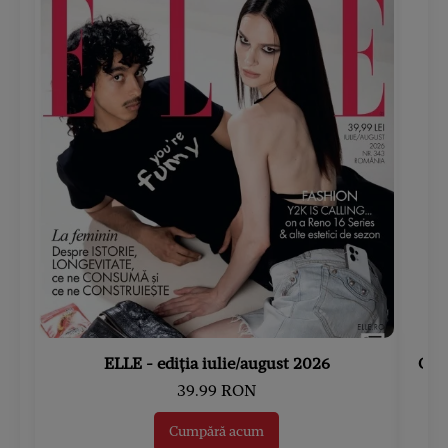
ELLE - ediția iulie/august 2026
Gard
39.99 RON
Cumpără acum