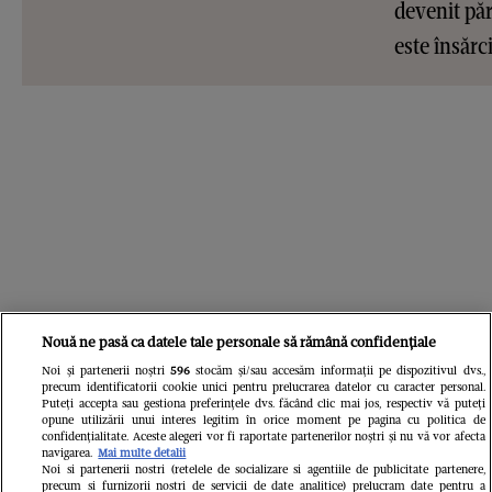
devenit pări
este însărc
Nouă ne pasă ca datele tale personale să rămână confidențiale
Noi și partenerii noștri
596
stocăm și/sau accesăm informații pe dispozitivul dvs.,
precum identificatorii cookie unici pentru prelucrarea datelor cu caracter personal.
Puteți accepta sau gestiona preferințele dvs. făcând clic mai jos, respectiv vă puteți
opune utilizării unui interes legitim în orice moment pe pagina cu politica de
confidențialitate. Aceste alegeri vor fi raportate partenerilor noștri și nu vă vor afecta
navigarea.
Mai multe detalii
Noi si partenerii nostri (retelele de socializare si agentiile de publicitate partenere,
precum si furnizorii nostri de servicii de date analitice) prelucram date pentru a