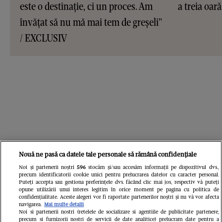
este o destinație, ci un proces. Am
a treia oar
învățat să nu mă mai tem de greșeli"
/ EXCLUSIV
Nouă ne pasă ca datele tale personale să rămână confidențiale
Noi și partenerii noștri
596
stocăm și/sau accesăm informații pe dispozitivul dvs.,
precum identificatorii cookie unici pentru prelucrarea datelor cu caracter personal.
Puteți accepta sau gestiona preferințele dvs. făcând clic mai jos, respectiv vă puteți
opune utilizării unui interes legitim în orice moment pe pagina cu politica de
confidențialitate. Aceste alegeri vor fi raportate partenerilor noștri și nu vă vor afecta
navigarea.
Mai multe detalii
Noi si partenerii nostri (retelele de socializare si agentiile de publicitate partenere,
precum si furnizorii nostri de servicii de date analitice) prelucram date pentru a