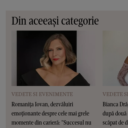
Din aceeași categorie
VEDETE SI EVENIMENTE
VEDETE S
Romanița Iovan, dezvăluiri
Bianca Dră
emoționante despre cele mai grele
după două 
momente din carieră: "Succesul nu
scăpat de d