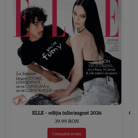
ELLE - ediția iulie/august 2026
Gard
39.99 RON
Cumpără acum