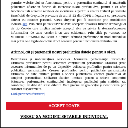
permite website-ului sa functioneze, pentru a personaliza continutul si anunturile
publicitare afisate in functie de interesele si/sau profilul dvs., pentru a va oferi
functionalitati aferente retelelor de socializare si pentru a analiza traficul pe website.
Beneficiati de drepturile prevazute de art. 15-22 din GDPR in legatura cu prelucrarea
datelor cu caracter personal. Aceste drepturi pot fi exercitate prin modalitatea
indicata
aici
. Prin click pe “ACCEPT TOATE”, acceptati folosirea tuturor Tehnologiilor
de tip Cookie, care implica inclusiv acceptul dvs. cu privire la stocarea/accesarea
Citește în continuare
informatiilor de catre Vendor-ii cu care colaboram. Prin click pe “VREAU SA
MODIFIC SETARILE INDIVIDUAL” puteti schimba preferintele in mod individual,
mai putin cele legate de cookie strict necesare pentru functionarea website-ului.
Atât noi, cât și partenerii noștri prelucrăm datele pentru a oferi:
Dezvoltarea și îmbunătățirea serviciilor. Măsurarea performanței reclamelor.
Utilizarea profilurilor pentru selectarea conținutului personalizat. Stocarea și/sau
accesarea informațiilor de pe un dispozitiv. Utilizarea profilurilor pentru selectarea
publicității personalizate. Crearea profilurilor pentru publicitate personalizată.
Utilizarea de date limitate pentru a selecta publicitatea. Crearea profilurilor de
conținut personalizat. Utilizarea datelor limitate pentru a selecta conținutul.
Măsurarea performanței conținutului. Înțelegerea publicului prin statistici sau
combinații de date din surse diferite. Date precise de geolocație și identificarea prin
scanarea dispozitivului.
Listă parteneri (furnizori)
ACCEPT TOATE
Meniu
Caută
VREAU SA MODIFIC SETARILE INDIVIDUAL