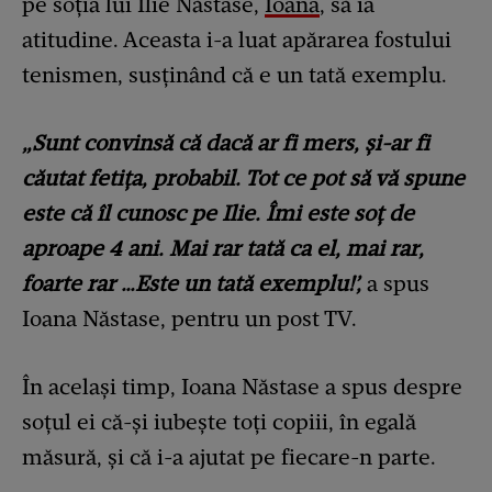
pe soția lui Ilie Năstase,
Ioana
, să ia
atitudine. Aceasta i-a luat apărarea fostului
tenismen, susținând că e un tată exemplu.
„Sunt convinsă că dacă ar fi mers, și-ar fi
căutat fetița, probabil. Tot ce pot să vă spune
este că îl cunosc pe Ilie. Îmi este soț de
aproape 4 ani. Mai rar tată ca el, mai rar,
foarte rar …Este un tată exemplu!’,
a spus
Ioana Năstase, pentru un post TV.
În același timp, Ioana Năstase a spus despre
soțul ei că-și iubește toți copiii, în egală
măsură, și că i-a ajutat pe fiecare-n parte.