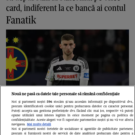
card, indiferent la ce bancă ai contul
Fanatik
Nouă ne pasă ca datele tale personale să rămână confidențiale
Noi și partenerii noștri
596
stocăm și/sau accesăm informații pe dispozitivul dvs.,
precum identificatorii cookie unici pentru prelucrarea datelor cu caracter personal.
Puteți accepta sau gestiona preferințele dvs. făcând clic mai jos, respectiv vă puteți
opune utilizării unui interes legitim în orice moment pe pagina cu politica de
El este jucătorul de la U Cluj care
confidențialitate. Aceste alegeri vor fi raportate partenerilor noștri și nu vă vor afecta
navigarea.
Mai multe detalii
Noi si partenerii nostri (retelele de socializare si agentiile de publicitate partenere,
nici nu vrea să audă de transferul lui
precum si furnizorii nostri de servicii de date analitice) prelucram date pentru a