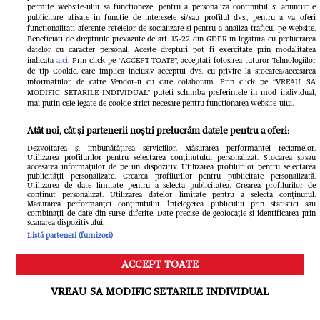
permite website-ului sa functioneze, pentru a personaliza continutul si anunturile
Lukic la FCSB. Ce sfat i-a dat
publicitare afisate in functie de interesele si/sau profilul dvs., pentru a va oferi
functionalitati aferente retelelor de socializare si pentru a analiza traficul pe website.
bosniacului
Beneficiati de drepturile prevazute de art. 15-22 din GDPR in legatura cu prelucrarea
datelor cu caracter personal. Aceste drepturi pot fi exercitate prin modalitatea
indicata
aici
. Prin click pe “ACCEPT TOATE”, acceptati folosirea tuturor Tehnologiilor
GSP.ro
de tip Cookie, care implica inclusiv acceptul dvs. cu privire la stocarea/accesarea
informatiilor de catre Vendor-ii cu care colaboram. Prin click pe “VREAU SA
MODIFIC SETARILE INDIVIDUAL” puteti schimba preferintele in mod individual,
mai putin cele legate de cookie strict necesare pentru functionarea website-ului.
Atât noi, cât și partenerii noștri prelucrăm datele pentru a oferi:
Dezvoltarea și îmbunătățirea serviciilor. Măsurarea performanței reclamelor.
Utilizarea profilurilor pentru selectarea conținutului personalizat. Stocarea și/sau
accesarea informațiilor de pe un dispozitiv. Utilizarea profilurilor pentru selectarea
publicității personalizate. Crearea profilurilor pentru publicitate personalizată.
Utilizarea de date limitate pentru a selecta publicitatea. Crearea profilurilor de
conținut personalizat. Utilizarea datelor limitate pentru a selecta conținutul.
Măsurarea performanței conținutului. Înțelegerea publicului prin statistici sau
combinații de date din surse diferite. Date precise de geolocație și identificarea prin
scanarea dispozitivului.
Listă parteneri (furnizori)
ACCEPT TOATE
Meniu
Caută
VREAU SA MODIFIC SETARILE INDIVIDUAL
BYD atacă segmentul de lux: chinezii