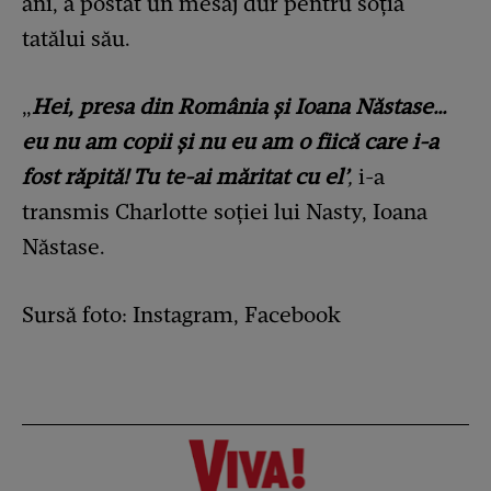
ani, a postat un mesaj dur pentru soția
tatălui său.
„
Hei, presa din România și Ioana Năstase…
eu nu am copii și nu eu am o fiică care i-a
fost răpită! Tu te-ai măritat cu el’
,
i-a
transmis Charlotte soției lui Nasty, Ioana
Năstase.
Sursă foto: Instagram, Facebook