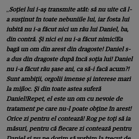
„
Soției lui i-aș transmite atât: să nu uite că l-
a susținut în toate nebuniile lui, iar fosta lui
iubită nu i-a făcut nici un rău lui Daniel, ba,
din contră. Și nici ei nu i-a făcut nimic!Ea
bagă un om din arest din dragoste! Daniel s-
a dus din dragoste după încă soția lui! Daniel
nu i-a făcut rău șase ani, ca să-i facă acum?!
Sunt ambiții, orgolii imense și interese mari
la mijloc. Și din toate astea suferă
Daniel!Repet, el este un om cu nevoie de
tratament pe care nu-l poate obține în arest!
Orice zi pentru el contează! Rog pe toți să ia
măsuri, pentru că fiecare zi contează pentru
Daniel și nu ne dorim să vorbim la trecut de