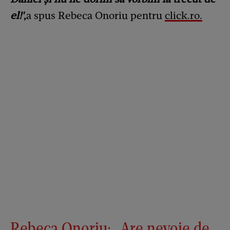
el!'
,
a spus Rebeca Onoriu pentru
click.ro.
Rebeca Onoriu: „Are nevoie de