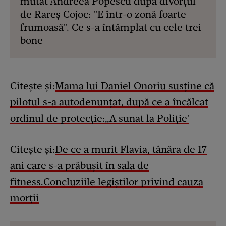
mutat Andreea Popescu după divorțul
de Rareș Cojoc: "E într-o zonă foarte
frumoasă". Ce s-a întâmplat cu cele trei
bone
Citește și:
Mama lui Daniel Onoriu susține că
pilotul s-a autodenunțat, după ce a încălcat
ordinul de protecție:„A sunat la Poliție'
Citește și:
De ce a murit Flavia, tânăra de 17
ani care s-a prăbușit în sala de
fitness.Concluziile legiștilor privind cauza
morții