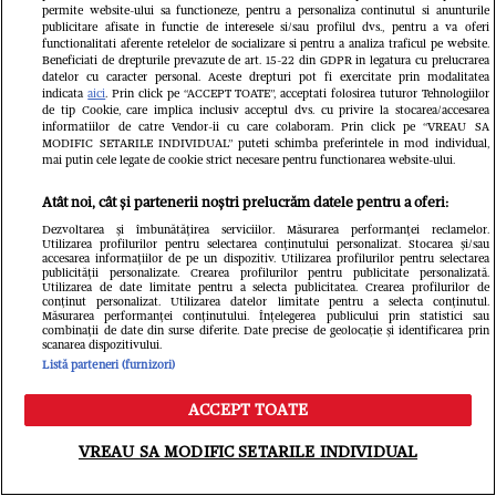
permite website-ului sa functioneze, pentru a personaliza continutul si anunturile
publicitare afisate in functie de interesele si/sau profilul dvs., pentru a va oferi
functionalitati aferente retelelor de socializare si pentru a analiza traficul pe website.
Beneficiati de drepturile prevazute de art. 15-22 din GDPR in legatura cu prelucrarea
datelor cu caracter personal. Aceste drepturi pot fi exercitate prin modalitatea
indicata
aici
. Prin click pe “ACCEPT TOATE”, acceptati folosirea tuturor Tehnologiilor
Cu ce afecțiune a fost diagnosticată
de tip Cookie, care implica inclusiv acceptul dvs. cu privire la stocarea/accesarea
informatiilor de catre Vendor-ii cu care colaboram. Prin click pe “VREAU SA
Brigitte Pastramă după ce s-a simțit
MODIFIC SETARILE INDIVIDUAL” puteti schimba preferintele in mod individual,
mai putin cele legate de cookie strict necesare pentru functionarea website-ului.
rău în India: ”De la problemele cu
Atât noi, cât și partenerii noștri prelucrăm datele pentru a oferi:
apa din India mi-am făcut analizele
Dezvoltarea și îmbunătățirea serviciilor. Măsurarea performanței reclamelor.
Utilizarea profilurilor pentru selectarea conținutului personalizat. Stocarea și/sau
și mi-am descoperit chestia asta,
accesarea informațiilor de pe un dispozitiv. Utilizarea profilurilor pentru selectarea
publicității personalizate. Crearea profilurilor pentru publicitate personalizată.
Utilizarea de date limitate pentru a selecta publicitatea. Crearea profilurilor de
boala”/ EXCLUSIV
conținut personalizat. Utilizarea datelor limitate pentru a selecta conținutul.
Măsurarea performanței conținutului. Înțelegerea publicului prin statistici sau
combinații de date din surse diferite. Date precise de geolocație și identificarea prin
scanarea dispozitivului.
Listă parteneri (furnizori)
ACCEPT TOATE
Meniu
Caută
VREAU SA MODIFIC SETARILE INDIVIDUAL