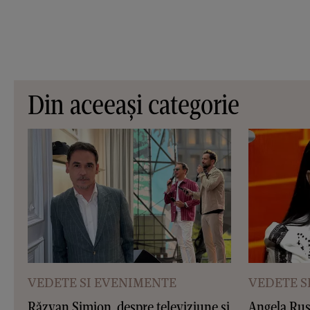
Din aceeași categorie
VEDETE SI EVENIMENTE
VEDETE S
Răzvan Simion, despre televiziune și
Angela Rusu