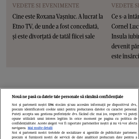
VEDETE SI EVENIMENTE
VEDETE S
Cine este Roxana Vașniuc. A lucrat la
Ce s-a întâ
Etno TV, de unde a fost concediată,
Cornel Luc
și este divorțată de tatăl fiicei sale
Insula iubir
devenit pări
este însărc
Nouă ne pasă ca datele tale personale să rămână confidențiale
Noi și partenerii noștri
596
stocăm și/sau accesăm informații pe dispozitivul dvs.,
precum identificatorii cookie unici pentru prelucrarea datelor cu caracter personal.
Puteți accepta sau gestiona preferințele dvs. făcând clic mai jos, respectiv vă puteți
opune utilizării unui interes legitim în orice moment pe pagina cu politica de
confidențialitate. Aceste alegeri vor fi raportate partenerilor noștri și nu vă vor afecta
navigarea.
Mai multe detalii
Noi si partenerii nostri (retelele de socializare si agentiile de publicitate partenere,
precum si furnizorii nostri de servicii de date analitice) prelucram date pentru a