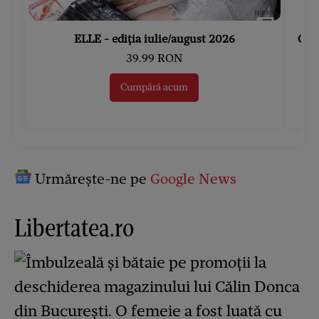
ELLE - ediția iulie/august 2026
Gard
39.99 RON
Cumpără acum
Urmărește-ne pe
Google News
Libertatea.ro