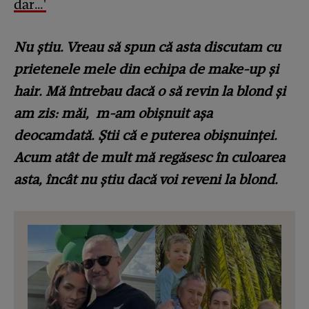
dar…'
Nu știu. Vreau să spun că asta discutam cu
prietenele mele din echipa de make-up și
hair. Mă întrebau dacă o să revin la blond și
am zis: măi, m-am obișnuit așa
deocamdată. Știi că e puterea obișnuinței.
Acum atât de mult mă regăsesc în culoarea
asta, încât nu știu dacă voi reveni la blond.