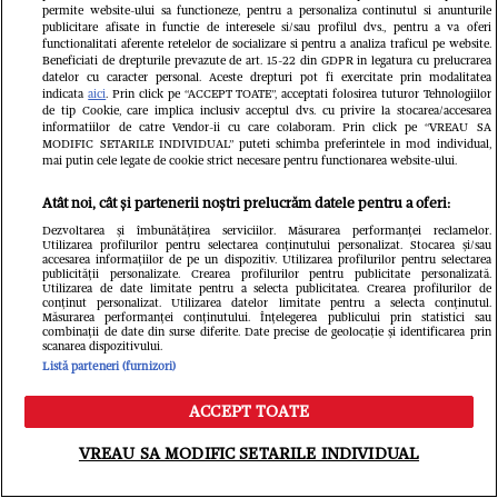
permite website-ului sa functioneze, pentru a personaliza continutul si anunturile
publicitare afisate in functie de interesele si/sau profilul dvs., pentru a va oferi
functionalitati aferente retelelor de socializare si pentru a analiza traficul pe website.
Beneficiati de drepturile prevazute de art. 15-22 din GDPR in legatura cu prelucrarea
datelor cu caracter personal. Aceste drepturi pot fi exercitate prin modalitatea
indicata
aici
. Prin click pe “ACCEPT TOATE”, acceptati folosirea tuturor Tehnologiilor
de tip Cookie, care implica inclusiv acceptul dvs. cu privire la stocarea/accesarea
informatiilor de catre Vendor-ii cu care colaboram. Prin click pe “VREAU SA
MODIFIC SETARILE INDIVIDUAL” puteti schimba preferintele in mod individual,
mai putin cele legate de cookie strict necesare pentru functionarea website-ului.
Atât noi, cât și partenerii noștri prelucrăm datele pentru a oferi:
Citește în continuare
Dezvoltarea și îmbunătățirea serviciilor. Măsurarea performanței reclamelor.
Utilizarea profilurilor pentru selectarea conținutului personalizat. Stocarea și/sau
accesarea informațiilor de pe un dispozitiv. Utilizarea profilurilor pentru selectarea
publicității personalizate. Crearea profilurilor pentru publicitate personalizată.
Utilizarea de date limitate pentru a selecta publicitatea. Crearea profilurilor de
conținut personalizat. Utilizarea datelor limitate pentru a selecta conținutul.
Măsurarea performanței conținutului. Înțelegerea publicului prin statistici sau
combinații de date din surse diferite. Date precise de geolocație și identificarea prin
scanarea dispozitivului.
Listă parteneri (furnizori)
ACCEPT TOATE
Meniu
Caută
VREAU SA MODIFIC SETARILE INDIVIDUAL