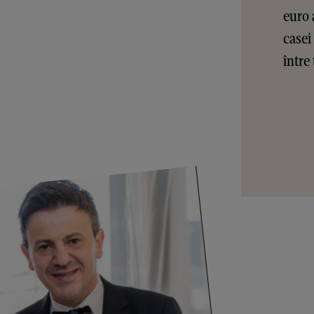
euro 
casei
între 