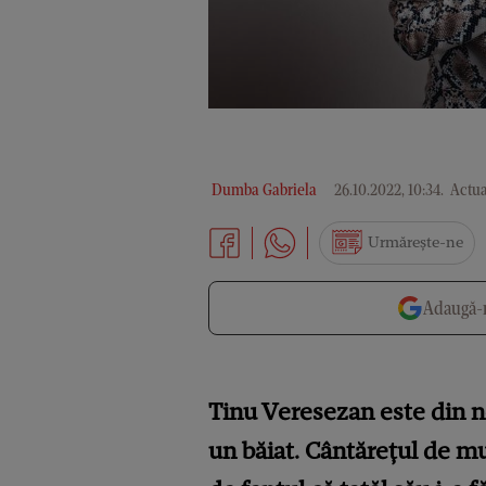
Dumba Gabriela
26.10.2022, 10:34
.
Actual
Urmărește-ne
Adaugă-n
Tinu Veresezan este din no
un băiat. Cântărețul de mu