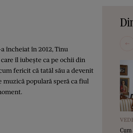
Din
-a încheiat în 2012, Tinu
care îl iubește ca pe ochii din
cum fericit că tatăl său a devenit
e muzică populară speră ca fiul
 moment.
VEDE
Cum a