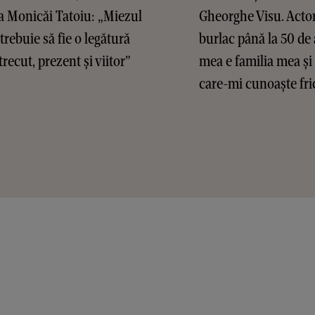
a Monicăi Tatoiu: „Miezul
Gheorghe Visu. Actor
 trebuie să fie o legătură
burlac până la 50 de 
trecut, prezent și viitor”
mea e familia mea și
care-mi cunoaște fric