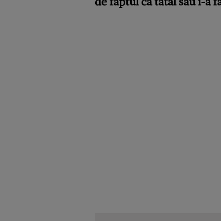
de faptul că tatăl său i-a 